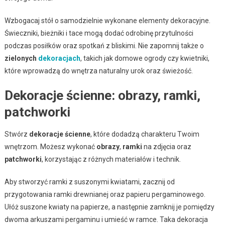
Wzbogacaj stół o samodzielnie wykonane elementy dekoracyjne.
Świeczniki, bieżniki i tace mogą dodać odrobinę przytulności
podczas posiłków oraz spotkań z bliskimi. Nie zapomnij także o
zielonych
dekoracjach
, takich jak domowe ogrody czy kwietniki,
które wprowadzą do wnętrza naturalny urok oraz świeżość.
Dekoracje ścienne: obrazy, ramki,
patchworki
Stwórz
dekoracje ścienne
, które dodadzą charakteru Twoim
wnętrzom. Możesz wykonać
obrazy
,
ramki
na zdjęcia oraz
patchworki
, korzystając z różnych materiałów i technik.
Aby stworzyć ramki z suszonymi kwiatami, zacznij od
przygotowania ramki drewnianej oraz papieru pergaminowego.
Ułóż suszone kwiaty na papierze, a następnie zamknij je pomiędzy
dwoma arkuszami pergaminu i umieść w ramce. Taka dekoracja