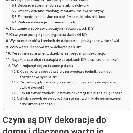
Dekoracje ścienne: obrazy, ramki, patchworki
Ozdoby okienne: zasłony, makramy, malowane szyby
Elementy dekoracyjne na stół: świeczniki, bieżniki, tace
Zielone dekoracje i domowe ogrody
Tworzenie ozdób świątecznych i sezonowych DIY
Kreatywne pomysły na oryginalne doniczki DIY
Wybór materiałów i technik do dekoracji — praktyczne wskazówki
Zero waste i less waste w dekoracjach DIY
Personalizacja wnętrz dzięki własnoręcznym dekoracjom
Najczęstsze błędy i pułapki w projektach DIY oraz jak ich unikać
FAQ – najczęściej zadawane pytania
Kiedy warto zdecydować się na prostsze techniki zamiast
zaawansowanych w DIY?
Co zrobić, gdy materiały z recyklingu nie pasują do wybranego
stylu dekoracji?
Jak utrzymać trwałość i estetykę dekoracji DIY przez długi czas?
W jaki sposób dostosować narzędzia i techniki do ograniczonej
przestrzeni roboczej?
Czym są DIY dekoracje do
domu i dlaczego warto je