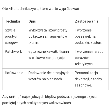
Oto kilka technik szycia, które warto wypróbować:
Technika
Opis
Zastosowanie
Szycie
Wykorzystaj szew prosty
Tworzenie
prostych
do łączenia fragmentów
poszewek na
ściegów
tkanin.
poduszki, zasłon.
Patchwork
Łącz różne kawałki tkanin
Tworzenie narzut,
w ciekawe kompozycje.
obrazów
tekstylnych.
Haftowanie
Dodawanie dekoracyjnych
Personalizacja
wzorów na tkaninach.
dekoracji, ozdoby
sezonowe.
Aby uniknąć najczęstszych błędów podczas ręcznego szycia,
pamiętaj o tych praktycznych wskazówkach: