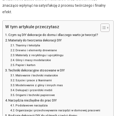
znacząco wpłynąć na satysfakcję z procesu twórczego i finalny
efekt.
W tym artykule przeczytasz
Czym są DIY dekoracje do domu i dlaczego warto je tworzyć?
Materiały do tworzenia dekoracji DIY
Tkaniny i tekstylia
Drewno i elementy drewniane
Materiały z recyklingu i upcyklingu
Gliny i masy modelarskie
Papier i karton
Techniki dekoracyjne stosowane w DIY
Malowanie i techniki malarskie
Szycie i prace z tkaninami
Modelowanie z gliny i innych mas
Dekupaż i przeróbki mebli
Origami i techniki papierowe
Narzędzia niezbędne do prac DIY
Podstawowe narzędzia
Organizacja i przechowywanie narzędzi w domowej pracowni
Rodzaje dekoracji DIY do różnych części domu