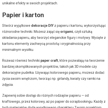
unikalne efekty w swoich projektach.
Papier i karton
Stwórz wyjątkowe
dekoracje DIY
z papieru i kartonu, wykorzystując
różnorodne techniki. Możesz zająć się
origami
, czyli sztuką
składania papieru, aby tworzyć eleganckie figury i motywy. Wycięte z
kartonu elementy zachwycą prostotą i oryginalnością przy
minimalnym wysiłku.
Rozważ również techniki
paper craft
, które pozwalają na tworzenie
bardziej skomplikowanych projektów, takich jak 3D modele czy
dekoracyjne pudełka. Używając kolorowego papieru, możesz dodać
życia swoim wnętrzom, tworząc np. girlandy, kwiaty czy ramki na
zdjęcia.
Zapewnij sobie dostęp do różnych rodzajów papieru — od
kraftowego, przez kolorowy, aż po papier do scrapbookingu. Każdy z
tych materiałów doda wyjątkowego charakteru Twoim projektom