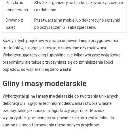
Puszki po
Stwórz organizery na biurko przez oczyszczenie
konserwach
i ozdobienie.
Drewno z
Przetwarzaj na meble lub dekoracyjne skrzynki
palet
po oczyszczeniu i zabezpieczeniu.
Każdy z tych projektów wymaga odpowiedniego przygotowania
materiałów, takiego jak mycie, szlifowanie czy malowanie.
Wykorzystując recykling i upcykling, nie tylko tworzysz wyjątkowe
przedmioty, ale także przyczyniasz się do zmniejszenia ilości
odpadów, co wspiera ideę
zero waste
.
Gliny i masy modelarskie
Wykorzystaj
glinę
i
masy modelarskie
do tworzenia unikalnych
dekoracji DIY. Zgłębiaj techniki modelowania i stwórz własne
ozdoby, takie jak naczynia, figurki czy pojemniki. Możesz
wykorzystać glinę schnącą na powietrzu, która jest idealna do
samodzielnego formowania różnorodnych projektów.