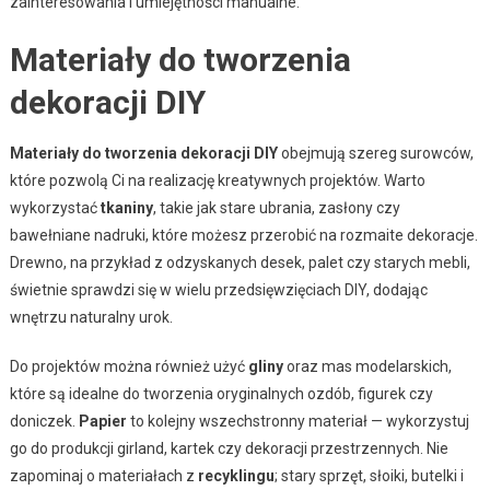
zainteresowania i umiejętności manualne.
Materiały do tworzenia
dekoracji DIY
Materiały do tworzenia dekoracji DIY
obejmują szereg surowców,
które pozwolą Ci na realizację kreatywnych projektów. Warto
wykorzystać
tkaniny
, takie jak stare ubrania, zasłony czy
bawełniane nadruki, które możesz przerobić na rozmaite dekoracje.
Drewno, na przykład z odzyskanych desek, palet czy starych mebli,
świetnie sprawdzi się w wielu przedsięwzięciach DIY, dodając
wnętrzu naturalny urok.
Do projektów można również użyć
gliny
oraz mas modelarskich,
które są idealne do tworzenia oryginalnych ozdób, figurek czy
doniczek.
Papier
to kolejny wszechstronny materiał — wykorzystuj
go do produkcji girland, kartek czy dekoracji przestrzennych. Nie
zapominaj o materiałach z
recyklingu
; stary sprzęt, słoiki, butelki i