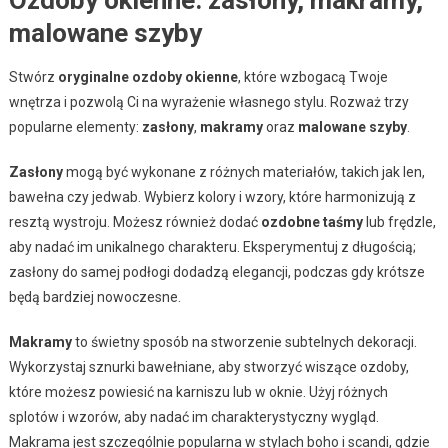
malowane szyby
Stwórz
oryginalne ozdoby okienne
, które wzbogacą Twoje
wnętrza i pozwolą Ci na wyrażenie własnego stylu. Rozważ trzy
popularne elementy:
zasłony
,
makramy
oraz
malowane szyby
.
Zasłony
mogą być wykonane z różnych materiałów, takich jak len,
bawełna czy jedwab. Wybierz kolory i wzory, które harmonizują z
resztą wystroju. Możesz również dodać
ozdobne taśmy
lub frędzle,
aby nadać im unikalnego charakteru. Eksperymentuj z długością;
zasłony do samej podłogi dodadzą elegancji, podczas gdy krótsze
będą bardziej nowoczesne.
Makramy
to świetny sposób na stworzenie subtelnych dekoracji.
Wykorzystaj sznurki bawełniane, aby stworzyć wiszące ozdoby,
które możesz powiesić na karniszu lub w oknie. Użyj różnych
splotów i wzorów, aby nadać im charakterystyczny wygląd.
Makrama jest szczególnie popularna w stylach boho i scandi, gdzie