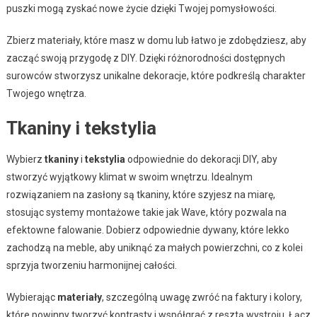
puszki mogą zyskać nowe życie dzięki Twojej pomysłowości.
Zbierz materiały, które masz w domu lub łatwo je zdobędziesz, aby
zacząć swoją przygodę z DIY. Dzięki różnorodności dostępnych
surowców stworzysz unikalne dekoracje, które podkreślą charakter
Twojego wnętrza.
Tkaniny i tekstylia
Wybierz
tkaniny
i
tekstylia
odpowiednie do dekoracji DIY, aby
stworzyć wyjątkowy klimat w swoim wnętrzu. Idealnym
rozwiązaniem na zasłony są tkaniny, które szyjesz na miarę,
stosując systemy montażowe takie jak Wave, który pozwala na
efektowne falowanie. Dobierz odpowiednie dywany, które lekko
zachodzą na meble, aby uniknąć za małych powierzchni, co z kolei
sprzyja tworzeniu harmonijnej całości.
Wybierając
materiały
, szczególną uwagę zwróć na faktury i kolory,
które powinny tworzyć kontrasty i współgrać z resztą wystroju. Łącz