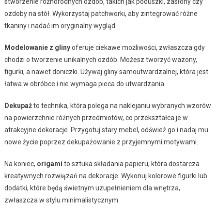
stworzenie różnorodnych ozdób, takich jak poduszki, zasłony czy
ozdoby na stół. Wykorzystaj patchworki, aby zintegrować różne
tkaniny i nadać im oryginalny wygląd.
Modelowanie z gliny
oferuje ciekawe możliwości, zwłaszcza gdy
chodzi o tworzenie unikalnych ozdób. Możesz tworzyć wazony,
figurki, a nawet doniczki. Używaj gliny samoutwardzalnej, która jest
łatwa w obróbce i nie wymaga pieca do utwardzania.
Dekupaż
to technika, która polega na naklejaniu wybranych wzorów
na powierzchnie różnych przedmiotów, co przekształca je w
atrakcyjne dekoracje. Przygotuj stary mebel, odśwież go i nadaj mu
nowe życie poprzez dekupażowanie z przyjemnymi motywami.
Na koniec,
origami
to sztuka składania papieru, która dostarcza
kreatywnych rozwiązań na dekoracje. Wykonuj kolorowe figurki lub
dodatki, które będą świetnym uzupełnieniem dla wnętrza,
zwłaszcza w stylu minimalistycznym.