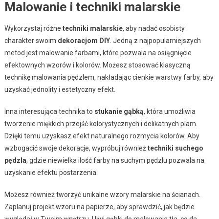
Malowanie i techniki malarskie
Wykorzystaj różne
techniki malarskie
, aby nadać osobisty
charakter swoim
dekoracjom DIY
. Jedną z najpopularniejszych
metod jest malowanie farbami, które pozwala na osiągnięcie
efektownych wzorów i kolorów. Możesz stosować klasyczną
technikę malowania pędzlem, nakładając cienkie warstwy farby, aby
uzyskać jednolity i estetyczny efekt.
Inna interesująca technika to
stukanie gąbką
, która umożliwia
tworzenie miękkich przejść kolorystycznych i delikatnych plam.
Dzięki temu uzyskasz efekt naturalnego rozmycia kolorów. Aby
wzbogacić swoje dekoracje, wypróbuj również
techniki suchego
pędzla
, gdzie niewielka ilość farby na suchym pędzlu pozwala na
uzyskanie efektu postarzenia.
Możesz również tworzyć unikalne wzory malarskie na ścianach.
Zaplanuj projekt wzoru na papierze, aby sprawdzić, jak będzie
wyglądał w Twoim wnętrzu. Użyj gąbki do malowania tła, co da