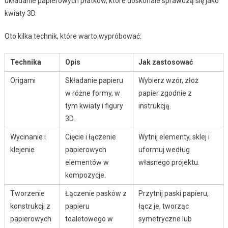
układanie papierowych płatków, które doskonale sprawdzą się jako
kwiaty 3D.
Oto kilka technik, które warto wypróbować:
Technika
Opis
Jak zastosować
Origami
Składanie papieru
Wybierz wzór, złoż
w różne formy, w
papier zgodnie z
tym kwiaty i figury
instrukcją.
3D.
Wycinanie i
Cięcie i łączenie
Wytnij elementy, sklej i
klejenie
papierowych
uformuj według
elementów w
własnego projektu.
kompozycje.
Tworzenie
Łączenie pasków z
Przytnij paski papieru,
konstrukcji z
papieru
łącz je, tworząc
papierowych
toaletowego w
symetryczne lub