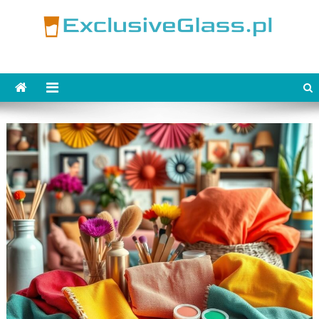
Skip
to
content
ExclusiveGlass.pl