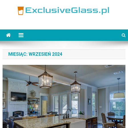
Skip
to
content
ExclusiveGlass.pl
MIESIĄC:
WRZESIEŃ 2024