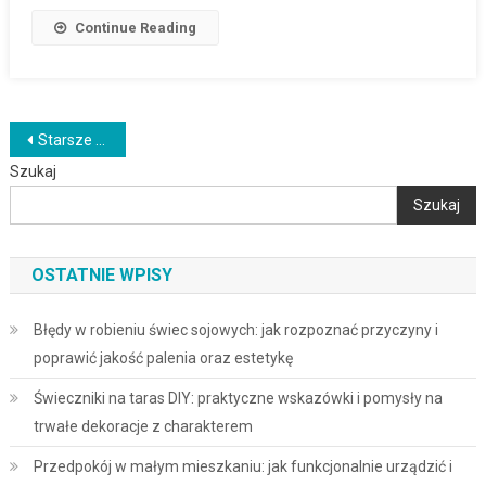
Continue Reading
Nawigacja
Starsze wpisy
Szukaj
po
Szukaj
wpisach
OSTATNIE WPISY
Błędy w robieniu świec sojowych: jak rozpoznać przyczyny i
poprawić jakość palenia oraz estetykę
Świeczniki na taras DIY: praktyczne wskazówki i pomysły na
trwałe dekoracje z charakterem
Przedpokój w małym mieszkaniu: jak funkcjonalnie urządzić i