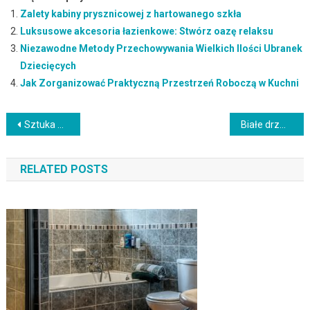
Zalety kabiny prysznicowej z hartowanego szkła
Luksusowe akcesoria łazienkowe: Stwórz oazę relaksu
Niezawodne Metody Przechowywania Wielkich Ilości Ubranek
Dziecięcych
Jak Zorganizować Praktyczną Przestrzeń Roboczą w Kuchni
Nawigacja
Sztuka Wystawiania Ozdób na Półkach: Przykłady Aranżacji
Białe drzwi wewnętrzne aranżacje: Inspirujące Pomysły na Aranżację z Białymi Drzwiami Wewnętrznymi
wpisu
RELATED POSTS