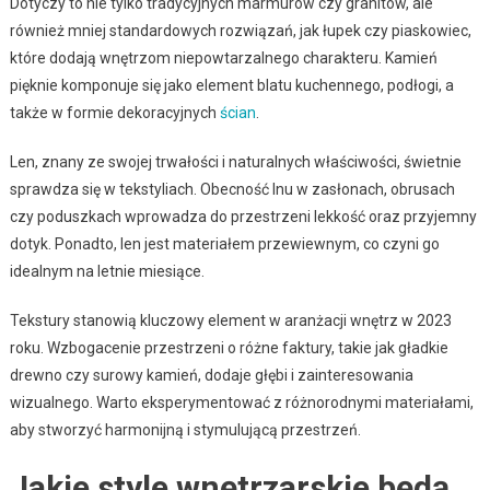
Dotyczy to nie tylko tradycyjnych marmurów czy granitów, ale
również mniej standardowych rozwiązań, jak łupek czy piaskowiec,
które dodają wnętrzom niepowtarzalnego charakteru. Kamień
pięknie komponuje się jako element blatu kuchennego, podłogi, a
także w formie dekoracyjnych
ścian
.
Len, znany ze swojej trwałości i naturalnych właściwości, świetnie
sprawdza się w tekstyliach. Obecność lnu w zasłonach, obrusach
czy poduszkach wprowadza do przestrzeni lekkość oraz przyjemny
dotyk. Ponadto, len jest materiałem przewiewnym, co czyni go
idealnym na letnie miesiące.
Tekstury stanowią kluczowy element w aranżacji wnętrz w 2023
roku. Wzbogacenie przestrzeni o różne faktury, takie jak gładkie
drewno czy surowy kamień, dodaje głębi i zainteresowania
wizualnego. Warto eksperymentować z różnorodnymi materiałami,
aby stworzyć harmonijną i stymulującą przestrzeń.
Jakie style wnętrzarskie będą