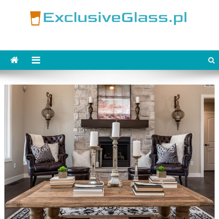
Skip
to
content
ExclusiveGlass.pl