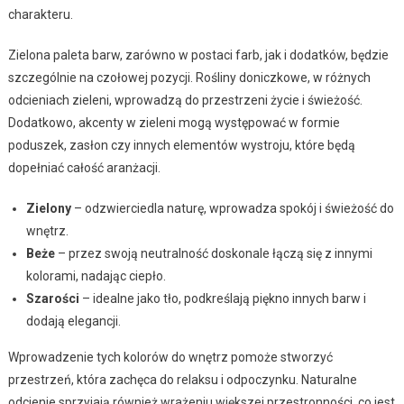
charakteru.
Zielona paleta barw, zarówno w postaci farb, jak i dodatków, będzie
szczególnie na czołowej pozycji. Rośliny doniczkowe, w różnych
odcieniach zieleni, wprowadzą do przestrzeni życie i świeżość.
Dodatkowo, akcenty w zieleni mogą występować w formie
poduszek, zasłon czy innych elementów wystroju, które będą
dopełniać całość aranżacji.
Zielony
– odzwierciedla naturę, wprowadza spokój i świeżość do
wnętrz.
Beże
– przez swoją neutralność doskonale łączą się z innymi
kolorami, nadając ciepło.
Szarości
– idealne jako tło, podkreślają piękno innych barw i
dodają elegancji.
Wprowadzenie tych kolorów do wnętrz pomoże stworzyć
przestrzeń, która zachęca do relaksu i odpoczynku. Naturalne
odcienie sprzyjają również wrażeniu większej przestronności, co jest