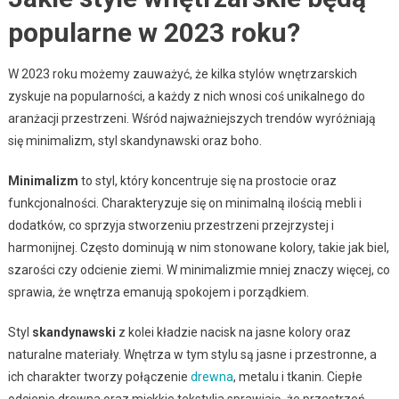
popularne w 2023 roku?
W 2023 roku możemy zauważyć, że kilka stylów wnętrzarskich
zyskuje na popularności, a każdy z nich wnosi coś unikalnego do
aranżacji przestrzeni. Wśród najważniejszych trendów wyróżniają
się minimalizm, styl skandynawski oraz boho.
Minimalizm
to styl, który koncentruje się na prostocie oraz
funkcjonalności. Charakteryzuje się on minimalną ilością mebli i
dodatków, co sprzyja stworzeniu przestrzeni przejrzystej i
harmonijnej. Często dominują w nim stonowane kolory, takie jak biel,
szarości czy odcienie ziemi. W minimalizmie mniej znaczy więcej, co
sprawia, że wnętrza emanują spokojem i porządkiem.
Styl
skandynawski
z kolei kładzie nacisk na jasne kolory oraz
naturalne materiały. Wnętrza w tym stylu są jasne i przestronne, a
ich charakter tworzy połączenie
drewna
, metalu i tkanin. Ciepłe
odcienie drewna oraz miękkie tekstylia sprawiają, że przestrzeń