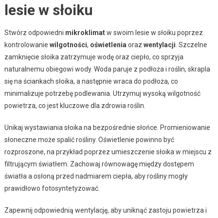
lesie w słoiku
Stwórz odpowiedni
mikroklimat
w swoim lesie w słoiku poprzez
kontrolowanie
wilgotności
,
oświetlenia
oraz
wentylacji
. Szczelne
zamknięcie słoika zatrzymuje wodę oraz ciepło, co sprzyja
naturalnemu obiegowi wody. Woda paruje z podłoża i roślin, skrapla
się na ściankach słoika, a następnie wraca do podłoża, co
minimalizuje potrzebę podlewania. Utrzymuj wysoką wilgotność
powietrza, co jest kluczowe dla zdrowia roślin.
Unikaj wystawiania słoika na bezpośrednie słońce. Promieniowanie
słoneczne może spalić rośliny. Oświetlenie powinno być
rozproszone, na przykład poprzez umieszczenie słoika w miejscu z
filtrującym światłem. Zachowaj równowagę między dostępem
światła a osłoną przed nadmiarem ciepła, aby rośliny mogły
prawidłowo fotosyntetyzować.
Zapewnij odpowiednią wentylację, aby uniknąć zastoju powietrza i