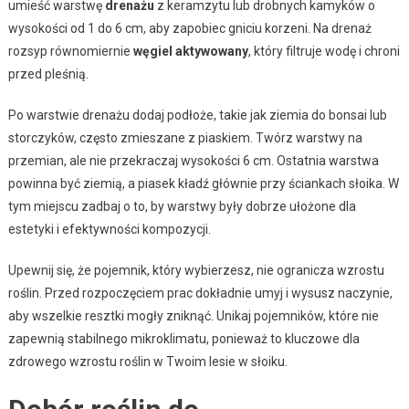
umieść warstwę
drenażu
z keramzytu lub drobnych kamyków o
wysokości od 1 do 6 cm, aby zapobiec gniciu korzeni. Na drenaż
rozsyp równomiernie
węgiel aktywowany
, który filtruje wodę i chroni
przed pleśnią.
Po warstwie drenażu dodaj podłoże, takie jak ziemia do bonsai lub
storczyków, często zmieszane z piaskiem. Twórz warstwy na
przemian, ale nie przekraczaj wysokości 6 cm. Ostatnia warstwa
powinna być ziemią, a piasek kładź głównie przy ściankach słoika. W
tym miejscu zadbaj o to, by warstwy były dobrze ułożone dla
estetyki i efektywności kompozycji.
Upewnij się, że pojemnik, który wybierzesz, nie ogranicza wzrostu
roślin. Przed rozpoczęciem prac dokładnie umyj i wysusz naczynie,
aby wszelkie resztki mogły zniknąć. Unikaj pojemników, które nie
zapewnią stabilnego mikroklimatu, ponieważ to kluczowe dla
zdrowego wzrostu roślin w Twoim lesie w słoiku.