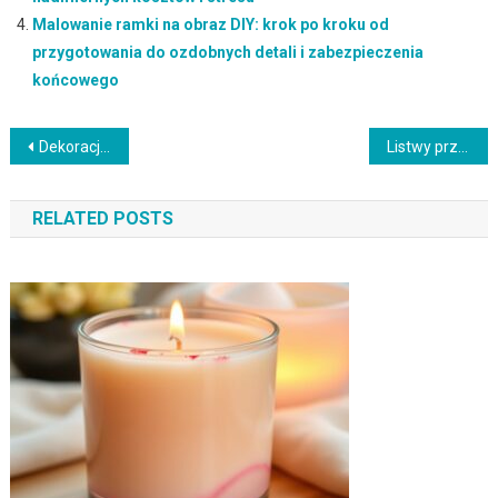
Malowanie ramki na obraz DIY: krok po kroku od
przygotowania do ozdobnych detali i zabezpieczenia
końcowego
Nawigacja
Dekoracje ścienne z drewna DIY: jak zacząć, wybrać materiały i uniknąć typowych błędów
Listwy przysufitowe jako sposób na optyczne podniesienie sufitu i poprawę proporcji wnętrza
wpisu
RELATED POSTS