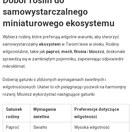
Dobór roślin do
samowystarczalnego
miniaturowego ekosystemu
Wybierz rośliny, które preferują wilgotne warunki, aby stworzyć
samowystarczalny
ekosystem
w Twoim lesie w słoiku. Rośliny
wilgociolubne, takie jak
paproć
,
mech
,
fitonia
i
bluszcz
, doskonale
sprawdzą się w zamkniętym pojemniku, zapewniając odpowiedni
mikroklimat.
Dobieraj gatunki o zbliżonych wymaganiach świetlnych i
wilgotnościowych. Ułatwi to ich pielęgnację i pozwoli na harmonijny
rozwój. Możesz wykorzystać następujące gatunki:
Gatunek
Wymagania
Preferencje dotyczące
rośliny
świetlne
wilgotności
Paproć
Światło
Wysoka wilgotność