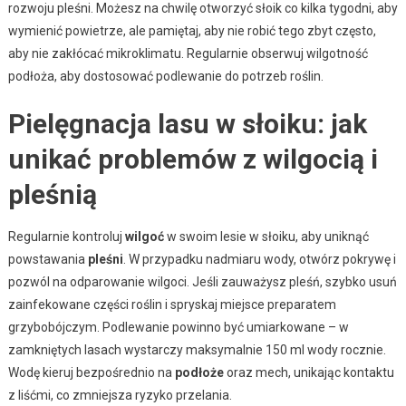
rozwoju pleśni. Możesz na chwilę otworzyć słoik co kilka tygodni, aby
wymienić powietrze, ale pamiętaj, aby nie robić tego zbyt często,
aby nie zakłócać mikroklimatu. Regularnie obserwuj wilgotność
podłoża, aby dostosować podlewanie do potrzeb roślin.
Pielęgnacja lasu w słoiku: jak
unikać problemów z wilgocią i
pleśnią
Regularnie kontroluj
wilgoć
w swoim lesie w słoiku, aby uniknąć
powstawania
pleśni
. W przypadku nadmiaru wody, otwórz pokrywę i
pozwól na odparowanie wilgoci. Jeśli zauważysz pleśń, szybko usuń
zainfekowane części roślin i spryskaj miejsce preparatem
grzybobójczym. Podlewanie powinno być umiarkowane – w
zamkniętych lasach wystarczy maksymalnie 150 ml wody rocznie.
Wodę kieruj bezpośrednio na
podłoże
oraz mech, unikając kontaktu
z liśćmi, co zmniejsza ryzyko przelania.