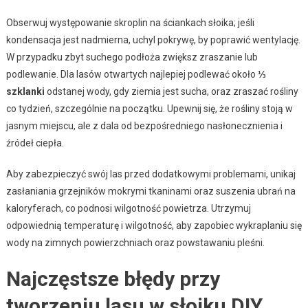
Obserwuj występowanie skroplin na ściankach słoika; jeśli
kondensacja jest nadmierna, uchyl pokrywę, by poprawić wentylację.
W przypadku zbyt suchego podłoża zwiększ zraszanie lub
podlewanie. Dla lasów otwartych najlepiej podlewać około
⅓
szklanki
odstanej wody, gdy ziemia jest sucha, oraz zraszać rośliny
co tydzień, szczególnie na początku. Upewnij się, że rośliny stoją w
jasnym miejscu, ale z dala od bezpośredniego nasłonecznienia i
źródeł ciepła.
Aby zabezpieczyć swój las przed dodatkowymi problemami, unikaj
zasłaniania grzejników mokrymi tkaninami oraz suszenia ubrań na
kaloryferach, co podnosi wilgotność powietrza. Utrzymuj
odpowiednią temperaturę i wilgotność, aby zapobiec wykraplaniu się
wody na zimnych powierzchniach oraz powstawaniu pleśni.
Najczęstsze błędy przy
tworzeniu lasu w słoiku DIY