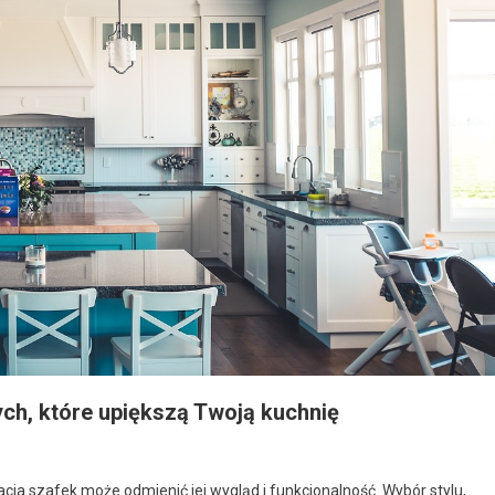
ch, które upiększą Twoją kuchnię
ja szafek może odmienić jej wygląd i funkcjonalność. Wybór stylu,