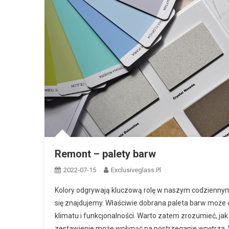
Remont – palety barw
2022-07-15
Exclusiveglass.pl
Kolory odgrywają kluczową rolę w naszym codziennym
się znajdujemy. Właściwie dobrana paleta barw może c
klimatu i funkcjonalności. Warto zatem zrozumieć, jak
zestawienie może wpłynąć na postrzeganie wnętrza. W