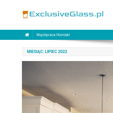
Skip
to
content
ExclusiveGlass.pl
Współpraca I Kontakt
MIESIĄC:
LIPIEC 2022