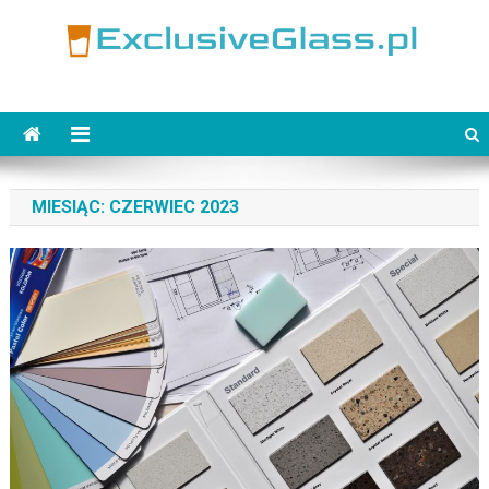
Skip
to
content
ExclusiveGlass.pl
MIESIĄC:
CZERWIEC 2023