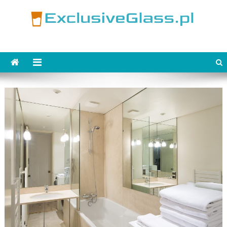
Skip
to
content
ExclusiveGlass.pl