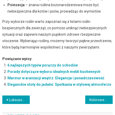
Poinsecja
– znana roślina bożonarodzeniowa może być
niebezpieczna dla kotów i psów, prowadząc do wymiotów.
Przy wyborze roślin warto zapoznać się z listami roślin
bezpiecznych dla zwierząt, co pomoże uniknąć niebezpiecznych
sytuacji oraz zapewni naszym pupikom zdrowe i bezpieczne
otoczenie. Wybierając rośliny, możemy tworzyć piękne przestrzenie,
które będą harmonijnie współistnieć z naszymi zwierzętami.
Powiązane wpisy:
6 najlepszych typów poręczy do schodów
Porady dotyczące wyboru idealnych mebli kuchennych
Marmur w aranżacji wnętrz: Elegancja i ponadczasowość
Eleganckie stoły do jadalni: Spotkania w stylowej atmosferze
Nawigacja
Luksusowe akcesoria łazienkowe: Stwórz oazę relaksu
Kolorowe dodatki do kuchni: Ożyw swoje wnętrze
wpisu