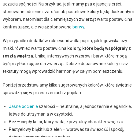
uczucia spójności. Na przykład, jeśli mamy psa o jasnej sierści,
stonowane odcienie szarości lub pastelowe kolory będą doskonałym
wyborem, natomiast dla ciemniejszych zwierząt warto postawić na
kontrastujące, ale wciąż stonowane
barwy
.
W przypadku dodatków i akcesoriów dla pupila, jak legowiska czy
miski, również warto postawić na
kolory, które będą współgrały z
resztą wnętrza
. Unikaj intensywnych wzorów i barw, które mogą
być przytłaczające dla zwierząt. Dobrze dopasowane kolory oraz
tekstury mogą wprowadzić harmonię w całym pomieszczeniu.
Poniżej przedstawiamy kilka sugerowanych kolorów, które świetnie
sprawdzą się w przestrzeniach z pupilami:
Jasne odcienie
szarości – neutralne, a jednocześnie eleganckie,
łatwe do utrzymania w czystości.
Beż – ciepły kolor, który nadaje przytulny charakter wnętrzu.
Pastyelowy błękit lub zieleń – wprowadza świeżość i spokój,
dobrze komponując się z naturą.