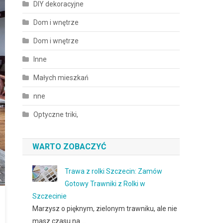
DIY dekoracyjne
Dom i wnętrze
Dom i wnętrze
Inne
Małych mieszkań
nne
Optyczne triki,
WARTO ZOBACZYĆ
Trawa z rolki Szczecin: Zamów
Gotowy Trawniki z Rolki w
Szczecinie
Marzysz o pięknym, zielonym trawniku, ale nie
masz czasu na …