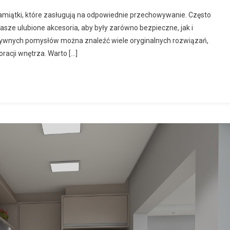
e pamiątki, które zasługują na odpowiednie przechowywanie. Często
sze ulubione akcesoria, aby były zarówno bezpieczne, jak i
ywnych pomysłów można znaleźć wiele oryginalnych rozwiązań,
racji wnętrza. Warto […]