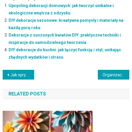
Upcycling dekoracji domowych: jak tworzyć unikalne i
ekologiczne wnętrza z odzysku
DIY dekoracje sezonowe: kreatywne pomysły i materiały na
każdą porę roku
Dekoracje z suszonych kwiatów DIY: praktyczne techniki i
inspiracje do samodzielnego tworzenia
DIY dekoracje do kuchni: jak łączyć funkcję i styl, unikając
zbędnych wydatków i stresu
Nawigacja
Jak sprytnie zaplanować przechowywanie w kawalerce, by wykorzystać każdy centymetr i uniknąć przepłacania
Organizacja szafy w małym mieszkaniu: jak zaplanować funkcjonalną i estetyczną przestrzeń przechowywania
wpisu
RELATED POSTS