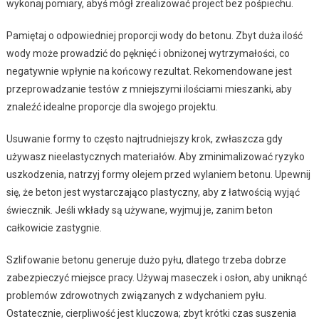
wykonaj pomiary, abyś mógł zrealizować project bez pośpiechu.
Pamiętaj o odpowiedniej proporcji wody do betonu. Zbyt duża ilość
wody może prowadzić do pęknięć i obniżonej wytrzymałości, co
negatywnie wpłynie na końcowy rezultat. Rekomendowane jest
przeprowadzanie testów z mniejszymi ilościami mieszanki, aby
znaleźć idealne proporcje dla swojego projektu.
Usuwanie formy to często najtrudniejszy krok, zwłaszcza gdy
używasz nieelastycznych materiałów. Aby zminimalizować ryzyko
uszkodzenia, natrzyj formy olejem przed wylaniem betonu. Upewnij
się, że beton jest wystarczająco plastyczny, aby z łatwością wyjąć
świecznik. Jeśli wkłady są używane, wyjmuj je, zanim beton
całkowicie zastygnie.
Szlifowanie betonu generuje dużo pyłu, dlatego trzeba dobrze
zabezpieczyć miejsce pracy. Używaj maseczek i osłon, aby uniknąć
problemów zdrowotnych związanych z wdychaniem pyłu.
Ostatecznie, cierpliwość jest kluczowa; zbyt krótki czas suszenia