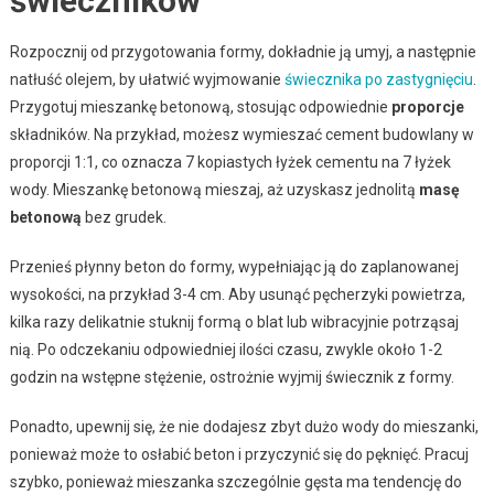
świeczników
Rozpocznij od przygotowania formy, dokładnie ją umyj, a następnie
natłuść olejem, by ułatwić wyjmowanie
świecznika po zastygnięciu
.
Przygotuj mieszankę betonową, stosując odpowiednie
proporcje
składników. Na przykład, możesz wymieszać cement budowlany w
proporcji 1:1, co oznacza 7 kopiastych łyżek cementu na 7 łyżek
wody. Mieszankę betonową mieszaj, aż uzyskasz jednolitą
masę
betonową
bez grudek.
Przenieś płynny beton do formy, wypełniając ją do zaplanowanej
wysokości, na przykład 3-4 cm. Aby usunąć pęcherzyki powietrza,
kilka razy delikatnie stuknij formą o blat lub wibracyjnie potrząsaj
nią. Po odczekaniu odpowiedniej ilości czasu, zwykle około 1-2
godzin na wstępne stężenie, ostrożnie wyjmij świecznik z formy.
Ponadto, upewnij się, że nie dodajesz zbyt dużo wody do mieszanki,
ponieważ może to osłabić beton i przyczynić się do pęknięć. Pracuj
szybko, ponieważ mieszanka szczególnie gęsta ma tendencję do