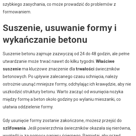
szybkiego zasychania, co może prowadzić do problemów z
formowaniem.
Suszenie, usuwanie formy i
wykańczanie betonu
Suszenie betonu zajmuje zazwyczaj od 24 do 48 godzin, ale pełne
utwardzanie może trwać nawet do kilku tygodni.
Właściwe
suszenie
ma kluczowe znaczenie dla
trwałości
świeczników
betonowych. Po upływie zalecanego czasu schnięcia, należy
ostrożnie usunąć mniejsze formy, odchylając ich krawędzie, aby nie
uszkodzić struktury betonu. Warto zacząć od wsunięcia nożyka
między formę a beton około godziny po wylaniu mieszanki, co
ułatwia oddzielenie formy.
Gdy usunięcie formy zostanie zakończone, możesz przejść do
szlifowania
. Jeśli powierzchnia świeczników okazała się nierówna,
wygładź ją za pomocą papieru ściernego. Pamiętaj, aby przed