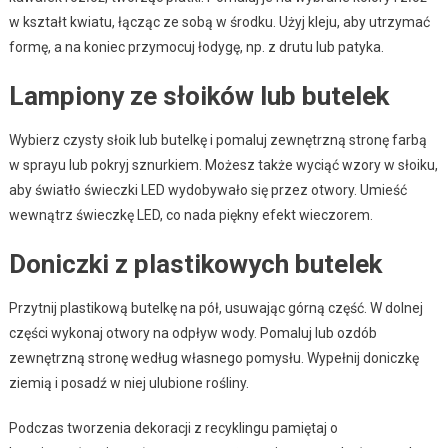
w kształt kwiatu, łącząc ze sobą w środku. Użyj kleju, aby utrzymać
formę, a na koniec przymocuj łodygę, np. z drutu lub patyka.
Lampiony ze słoików lub butelek
Wybierz czysty słoik lub butelkę i pomaluj zewnętrzną stronę farbą
w sprayu lub pokryj sznurkiem. Możesz także wyciąć wzory w słoiku,
aby światło świeczki LED wydobywało się przez otwory. Umieść
wewnątrz świeczkę LED, co nada piękny efekt wieczorem.
Doniczki z plastikowych butelek
Przytnij plastikową butelkę na pół, usuwając górną część. W dolnej
części wykonaj otwory na odpływ wody. Pomaluj lub ozdób
zewnętrzną stronę według własnego pomysłu. Wypełnij doniczkę
ziemią i posadź w niej ulubione rośliny.
Podczas tworzenia dekoracji z recyklingu pamiętaj o