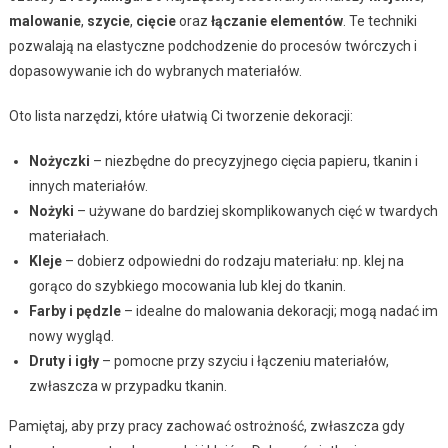
malowanie
,
szycie
,
cięcie
oraz
łączanie elementów
. Te techniki
pozwalają na elastyczne podchodzenie do procesów twórczych i
dopasowywanie ich do wybranych materiałów.
Oto lista narzędzi, które ułatwią Ci tworzenie dekoracji:
Nożyczki
– niezbędne do precyzyjnego cięcia papieru, tkanin i
innych materiałów.
Nożyki
– używane do bardziej skomplikowanych cięć w twardych
materiałach.
Kleje
– dobierz odpowiedni do rodzaju materiału: np. klej na
gorąco do szybkiego mocowania lub klej do tkanin.
Farby i pędzle
– idealne do malowania dekoracji; mogą nadać im
nowy wygląd.
Druty i igły
– pomocne przy szyciu i łączeniu materiałów,
zwłaszcza w przypadku tkanin.
Pamiętaj, aby przy pracy zachować ostrożność, zwłaszcza gdy