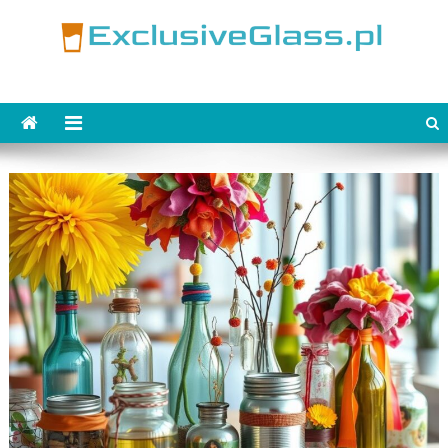
Skip
to
content
ExclusiveGlass.pl