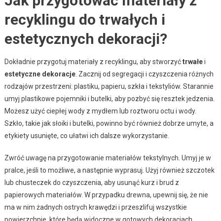
Jak przygotować materiały z
recyklingu do trwałych i
estetycznych dekoracji?
Dokładnie przygotuj materiały z recyklingu, aby stworzyć
trwałe
i
estetyczne dekoracje
. Zacznij od segregacji i czyszczenia różnych
rodzajów przestrzeni: plastiku, papieru, szkła i tekstyliów. Starannie
umyj plastikowe pojemniki i butelki, aby pozbyć się resztek jedzenia.
Możesz użyć ciepłej wody z mydłem lub roztworu octu i wody.
Szkło, takie jak słoiki i butelki, powinno być również dobrze umyte, a
etykiety usunięte, co ułatwi ich dalsze wykorzystanie.
Zwróć uwagę na przygotowanie materiałów tekstylnych. Umyj je w
pralce, jeśli to możliwe, a następnie wyprasuj. Użyj również szczotek
lub chusteczek do czyszczenia, aby usunąć kurz i brud z
papierowych materiałów. W przypadku drewna, upewnij się, że nie
ma w nim żadnych ostrych krawędzi i przeszlifuj wszystkie
powierzchnie, które będą widoczne w gotowych dekoracjach.