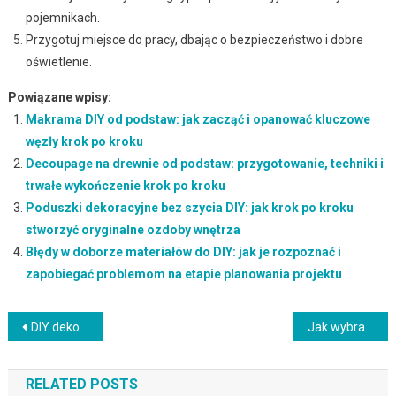
pojemnikach.
Przygotuj miejsce do pracy, dbając o bezpieczeństwo i dobre
oświetlenie.
Powiązane wpisy:
Makrama DIY od podstaw: jak zacząć i opanować kluczowe
węzły krok po kroku
Decoupage na drewnie od podstaw: przygotowanie, techniki i
trwałe wykończenie krok po kroku
Poduszki dekoracyjne bez szycia DIY: jak krok po kroku
stworzyć oryginalne ozdoby wnętrza
Błędy w doborze materiałów do DIY: jak je rozpoznać i
zapobiegać problemom na etapie planowania projektu
Nawigacja
DIY dekoracje na wiosnę: jak stworzyć trwałe ozdoby z naturalnych materiałów i papieru
Jak wybrać i ułożyć dywan, by optycznie powiększyć mały pokój i stworzyć przestrzeń pełną harmonii
wpisu
RELATED POSTS