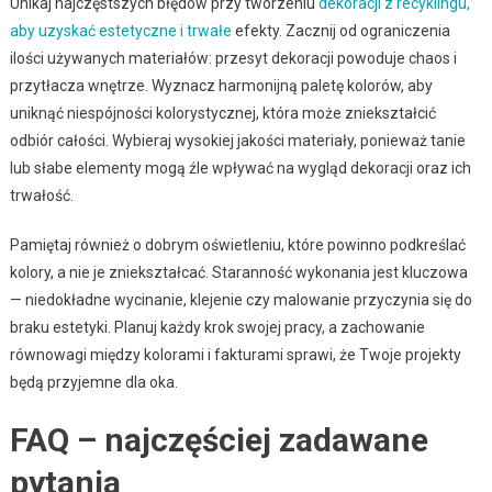
Unikaj najczęstszych błędów przy tworzeniu
dekoracji z recyklingu,
aby uzyskać estetyczne i trwałe
efekty. Zacznij od ograniczenia
ilości używanych materiałów: przesyt dekoracji powoduje chaos i
przytłacza wnętrze. Wyznacz harmonijną paletę kolorów, aby
uniknąć niespójności kolorystycznej, która może zniekształcić
odbiór całości. Wybieraj wysokiej jakości materiały, ponieważ tanie
lub słabe elementy mogą źle wpływać na wygląd dekoracji oraz ich
trwałość.
Pamiętaj również o dobrym oświetleniu, które powinno podkreślać
kolory, a nie je zniekształcać. Staranność wykonania jest kluczowa
— niedokładne wycinanie, klejenie czy malowanie przyczynia się do
braku estetyki. Planuj każdy krok swojej pracy, a zachowanie
równowagi między kolorami i fakturami sprawi, że Twoje projekty
będą przyjemne dla oka.
FAQ – najczęściej zadawane
pytania