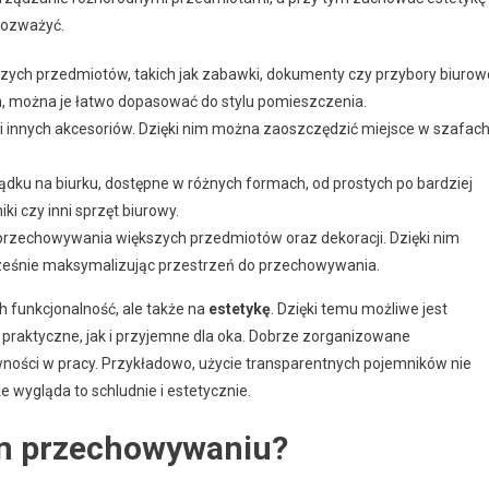
 rozważyć.
ych przedmiotów, takich jak zabawki, dokumenty czy przybory biurow
ch, można je łatwo dopasować do stylu pomieszczenia.
 i innych akcesoriów. Dzięki nim można zaoszczędzić miejsce w szafac
ku na biurku, dostępne w różnych formach, od prostych po bardziej
i czy inni sprzęt biurowy.
 przechowywania większych przedmiotów oraz dekoracji. Dzięki nim
cześnie maksymalizując przestrzeń do przechowywania.
ch funkcjonalność, ale także na
estetykę
. Dzięki temu możliwe jest
praktyczne, jak i przyjemne dla oka. Dobrze zorganizowane
ności w pracy. Przykładowo, użycie transparentnych pojemników nie
e wygląda to schludnie i estetycznie.
ym przechowywaniu?