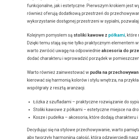
funkcjonalne, jak i estetyczne. Pierwszym krokiem jest wy
również oferują dodatkową przestrzeń do przechowywani
wykorzystanie dostępnej przestrzeni w sypialni, pozwalaj
Kolejnym pomysłem są
stoliki kawowe z
półkami
, któr
Dzięki temu stają się nie tylko praktycznym elementem
warto zwrócić uwagę na odpowiednie
akcesoria do prz
dodać charakteru i wprowadzić porządek w pomieszczen
Warto również zainwestować w
pudła na przechowywan
kierować się harmonią kolorów i stylu wnętrza, na przykła
współgrały z resztą aranżacji.
Łóżka z szufladami – praktyczne rozwiązanie do sypia
Stoliki kawowe z półkami – estetyczne miejsce na dro
Kosze i pudełka – akcesoria, które dodają charakteru i
Decydując się na stylowe przechowywanie, warto pamiętać
aby tworzyły harmonijną całość, która odzwierciedli nasz 