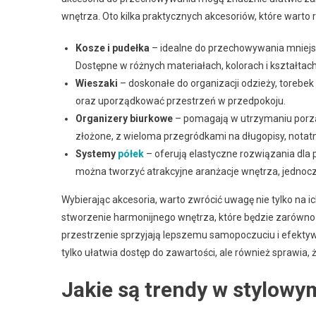
wnętrza. Oto kilka praktycznych akcesoriów, które warto
Kosze i pudełka
– idealne do przechowywania mniejsz
Dostępne w różnych materiałach, kolorach i kształta
Wieszaki
– doskonałe do organizacji odzieży, torebek
oraz uporządkować przestrzeń w przedpokoju.
Organizery biurkowe
– pomagają w utrzymaniu porząd
złożone, z wieloma przegródkami na długopisy, notatnik
Systemy
półek
– oferują elastyczne rozwiązania dla
można tworzyć atrakcyjne aranżacje wnętrza, jedno
Wybierając akcesoria, warto zwrócić uwagę nie tylko na i
stworzenie harmonijnego wnętrza, które będzie zarówno 
przestrzenie sprzyjają lepszemu samopoczuciu i efektyw
tylko ułatwia dostęp do zawartości, ale również sprawia, ż
Jakie są trendy w stylow