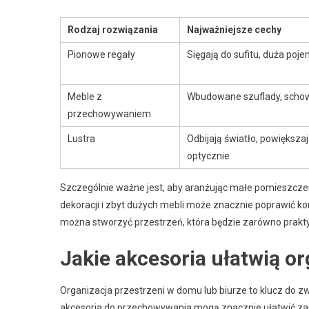
Rodzaj rozwiązania
Najważniejsze cechy
Pionowe regały
Sięgają do sufitu, duża poj
Meble z
Wbudowane szuflady, scho
przechowywaniem
Lustra
Odbijają światło, powiększa
optycznie
Szczególnie ważne jest, aby aranżując małe pomieszczen
dekoracji i zbyt dużych mebli może znacznie poprawić k
można stworzyć przestrzeń, która będzie zarówno praktyc
Jakie akcesoria ułatwią or
Organizacja przestrzeni w domu lub biurze to klucz do 
akcesoria do przechowywania mogą znacznie ułatwić za