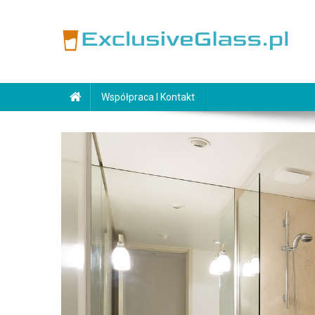
Skip
to
content
ExclusiveGlass.pl
Współpraca I Kontakt