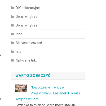
DIY dekoracyjne
e
Dom i wnętrze
Dom i wnętrze
Inne
Małych mieszkań
nne
o
Optyczne triki,
WARTO ZOBACZYĆ
Nowoczesne Trendy w
Projektowaniu Łazienek: Luksus i
t,
Wygoda w Domu
Łazienka to miejsce, które może stać się