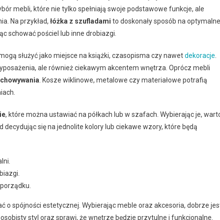
bór mebli, które nie tylko spełniają swoje podstawowe funkcje, ale
a. Na przykład,
łóżka z szufladami
to doskonały sposób na optymaln
ąc schować pościel lub inne drobiazgi.
e mogą służyć jako miejsce na książki, czasopisma czy nawet
dekoracje
.
 wyposażenia, ale również ciekawym akcentem wnętrza. Oprócz mebli
echowywania
. Kosze wiklinowe, metalowe czy materiałowe potrafią
iach.
ie
, które można ustawiać na półkach lub w szafach. Wybierając je, wart
d decydując się na jednolite kolory lub ciekawe wzory, które będą
lni.
biazgi.
 porządku.
 o spójności estetycznej. Wybierając meble oraz akcesoria, dobrze jes
osobisty styl oraz sprawi, że wnętrze będzie przytulne i funkcjonalne.