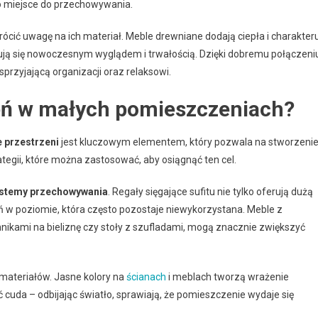
ako miejsce do przechowywania.
cić uwagę na ich materiał. Meble drewniane dodają ciepła i charakter
ją się nowoczesnym wyglądem i trwałością. Dzięki dobremu połączeni
sprzyjającą organizacji oraz relaksowi.
eń w małych pomieszczeniach?
 przestrzeni
jest kluczowym elementem, który pozwala na stworzeni
ategii, które można zastosować, aby osiągnąć ten cel.
stemy przechowywania
. Regały sięgające sufitu nie tylko oferują dużą
ń w poziomie, która często pozostaje niewykorzystana. Meble z
kami na bieliznę czy stoły z szufladami, mogą znacznie zwiększyć
materiałów. Jasne kolory na
ścianach
i meblach tworzą wrażenie
ć cuda – odbijając światło, sprawiają, że pomieszczenie wydaje się