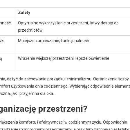
Zalety
emność
Optymalne wykorzystanie przestrzeni, łatwy dostęp do
przedmiotów
wki
Mniejsze zamieszanie, funkcjonalność
ją
Wrażenie większej przestrzeni, lepsze oświetlenie
ia, dążyć do zachowania porządku i minimalizmu. Ograniczenie liczby
omfort użytkowania dnia codziennego. Wybierając odpowiednie element
zna, jak i przyjemna dla oka.
ganizację przestrzeni?
zwiększenia komfortu i efektywności w codziennym życiu. Odpowiednie
rządzanie różnorodnymi przedmiotami, a przy tym zachować estetykę