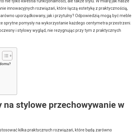
nie tylko kwestia funkcjonalności, ale także stylu. W miarę jak nasze
anie innowacyjnych rozwiązań, które łączą estetykę z praktycznością,
 zarówno uporządkowany, jak i przytulny? Odpowiedzią mogą być meble
akże sprytne pomysły na wykorzystanie każdego centymetra przestrzeni.
czesny i stylowy wygląd, nie rezygnując przy tym z praktycznych
 domu?
by na stylowe przechowywanie w
tosować kilka praktycznych rozwiązań, które będą zarówno