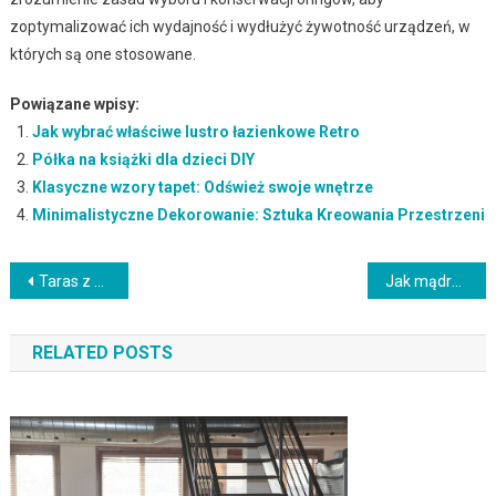
zoptymalizować ich wydajność i wydłużyć żywotność urządzeń, w
których są one stosowane.
Powiązane wpisy:
Jak wybrać właściwe lustro łazienkowe Retro
Półka na książki dla dzieci DIY
Klasyczne wzory tapet: Odśwież swoje wnętrze
Minimalistyczne Dekorowanie: Sztuka Kreowania Przestrzeni
Nawigacja
Taras z desek kompozytowych: Klucz do pięknej przestrzeni na świeżym powietrzu
Jak mądrze wybrać deski podłogowe, by cieszyć się pięknem i trwałością?
wpisu
RELATED POSTS