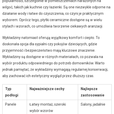
popularności, szczególnie w pomieszczeniach narażonych na
wilgoć, takich jak kuchnie czy łazienki. Są one niezwykle odporne na
działanie wody i łatwe do czyszczenia, co czyni je praktycznym
wyborem. Oprócz tego, płytki ceramiczne dostępne są w wielu
stylach i wzorach, co umożliwia tworzenie ciekawych aranżacji.
Wykładziny natomiast oferują wyjątkowy komfort i ciepło. To
doskonała opcja dla sypialni czy pokojów dziecięcych, gdzie
przyjemność i bezpieczeństwo mają kluczowe znaczenie.
Wykładziny są dostępne w różnych materiałach, co pozwala na
wybór produktu odpowiedniego do potrzeb domowników. Warto
jednak pamiętać, że wykładziny wymagają regularnej konserwacji,
aby zachować ich estetyczny wygląd przez dłuższy czas.
Typ
Najważniejsze cechy
Najlepsze
podłogi
zastosowanie
Panele
Łatwy montaż, szeroki
Salony, jadalnie
wybór wzorów