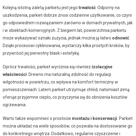
Kolejną istotną zaletą parkietu jest jego
trwałość
. Odporny na
uszkodzenia, parkiet dobrze znosi codzienne użytkowanie, co czyni
go odpowiednim rozwiązaniem zarówno w domach prywatnych, jak
i w obiektach komercyjnych. Z biegiem lat, powierzchnia parkietu
może wykazywać oznaki zużycia, jednak można ją łatwo
odnowić
.
Dzięki procesowi cyklinowania, wystarczy kilka prostych kroków, by
przywrócić jej pierwotny blask i estetykę.
Oprócz trwałości, parkiet wyróżnia się również
izolacyjne
właściwości
. Drewno ma naturalną zdolność do regulacji
wilgotności w powietrzu, co wpływa na komfort termiczny w
pomieszczeniach. Latem parkiet utrzymuje chłód, natomiast zimą
oferuje przyjemne ciepło, co przyczynia się do obniżenia kosztów
ogrzewania.
Warto także wspomnieć o prostocie
montażu i konserwacji
. Parkiet
można układać na wiele sposobów, co pozwala na dostosowanie go
do konkretnego wnętrza. Dodatkowo, regularne czyszczenie i