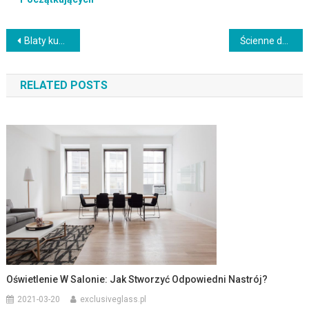
Nawigacja
Blaty kuchenne granitowe Warszawa: Odkryj Wyjątkową Ofertę Blatów Granitowych w Warszawie
Ścienne dekoracje z ramami: Dodaj osobistego charakteru
wpisu
RELATED POSTS
Oświetlenie W Salonie: Jak Stworzyć Odpowiedni Nastrój?
2021-03-20
exclusiveglass.pl