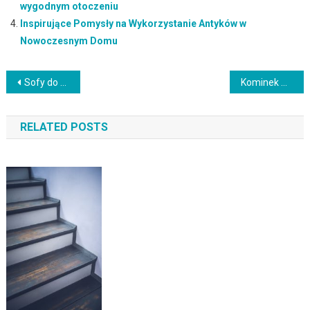
wygodnym otoczeniu
Inspirujące Pomysły na Wykorzystanie Antyków w
Nowoczesnym Domu
Nawigacja
Sofy do recepcji: Wygodne i Eleganckie Meble dla Twojej Recepcji
Kominek w salonie: Ciepło i romantyczny nastrój
wpisu
RELATED POSTS