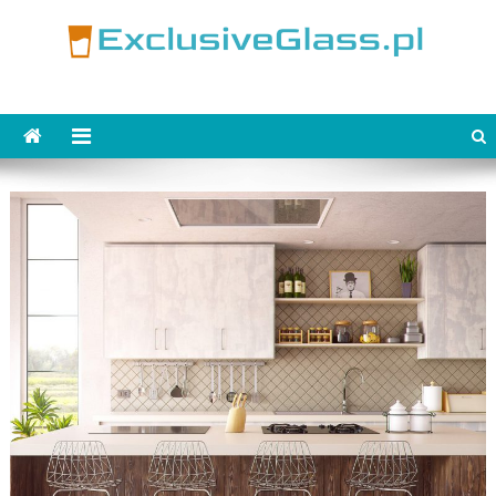
Skip
to
content
ExclusiveGlass.pl