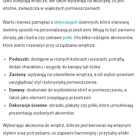
tylko ocieplają wnętrze, ale także wpływają na akustykę, co jest
istotne, zwłaszcza w większych pomieszczeniach.
Warto również pamiętać o
dekoracjach
ściennych, które stanowią
świetny sposób na personalizację przestrzeni. Mogą to być zarówno
obrazy, jak i lustra czy ciekawe
półki
. Oto kilka rodzajów akcesoriów,
które warto rozważyć przy urządzaniu wnętrza:
Poduszki:
dostępne w różnych kolorach i wzorach, potrafią
dodać charakteru i wygody do kanapy lub łóżka.
Zasłony:
wpływają na oświetlenie wnętrza, a ich wybór powinien
uwzględniać styl i kolorystykę pomieszczenia.
Dywany:
doskonałe do wydzielenia stref w pomieszczeniu, a
także jako element ocieplający przestrzeń.
Dekoracje ścienne:
obrazki, plakaty czy półki, które umożliwiają
prezentację osobistych akcentów.
Wybierając akcesoria do wnętrz, dobrze jest kierować się własnym
stylem oraz potrzebami, co zapewni harmonijny i przytulny efekt