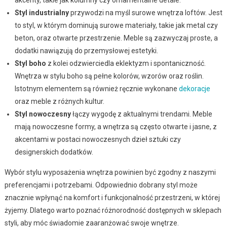
akcenty, takie jak kolumny czy ornamentalne detale.
Styl industrialny
przywodzi na myśl surowe wnętrza loftów. Jest
to styl, w którym dominują surowe materiały, takie jak metal czy
beton, oraz otwarte przestrzenie. Meble są zazwyczaj proste, a
dodatki nawiązują do przemysłowej estetyki.
Styl boho
z kolei odzwierciedla eklektyzm i spontaniczność.
Wnętrza w stylu boho są pełne kolorów, wzorów oraz roślin.
Istotnym elementem są również ręcznie wykonane
dekoracje
oraz meble z różnych kultur.
Styl nowoczesny
łączy wygodę z aktualnymi trendami. Meble
mają nowoczesne formy, a wnętrza są często otwarte i jasne, z
akcentami w postaci nowoczesnych dzieł sztuki czy
designerskich dodatków.
Wybór stylu wyposażenia wnętrza powinien być zgodny z naszymi
preferencjami i potrzebami. Odpowiednio dobrany styl może
znacznie wpłynąć na komfort i funkcjonalność przestrzeni, w której
żyjemy. Dlatego warto poznać różnorodność dostępnych w sklepach
styli, aby móc świadomie zaaranżować swoje wnętrze.