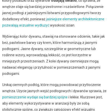
kolory posadzki oraz dywanów
odbijają światło
, co sprawia, że
wnętrze staje się bardziej przestronne i rozświetlone. Połączenie
jasnej podłogi z jaśniejszymi listwami przypodłogowymi tworzy
dodatkowy efekt, ponieważ
jaśniejsze elementy architektoniczne
pozwalają wizualnie wydłużyć
wysokość ścian.
Wybierając kolor dywanu, stawiaj na stonowane odcienie, takie jak
beż, pastelowe barwy czy krem, które harmonizują z jasnymi
podłogami. Jasne dywany, szczególnie w geometryczne lub
roślinne wzory, wprowadzają lekkość, co jest korzystne w
mniejszych przestrzeniach. Z kolei dywany ciemniejsze mogą
nadawać elegancję i przytulność w pomieszczeniach z jasnymi
podłogami.
Unikaj ciemnych podłóg, które mogą powodować przytłoczenie
wnętrza. Użycie jasnych wejść podłogowych i dywanów sprawia, że
pomieszczenie wydaje się bardziej spójne
i lekkie. Kluczowe jest,
aby elementy wykorzystywane w aranżacji były ze sobą
stylistycznie spójne, co zwiększy całościowy efekt wizualny.