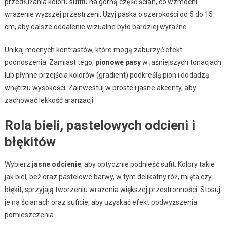
przedłużania koloru sufitu na górną część ścian, co wzmocni
wrażenie wyższej przestrzeni. Użyj paska o szerokości od 5 do 15
cm, aby dalsze oddalenie wizualne było bardziej wyraźne.
Unikaj mocnych kontrastów, które mogą zaburzyć efekt
podnoszenia. Zamiast tego,
pionowe pasy
w jaśniejszych tonacjach
lub płynne przejścia kolorów (gradient) podkreślą pion i dodadzą
wnętrzu wysokości. Zainwestuj w proste i jasne akcenty, aby
zachować lekkość aranżacji.
Rola bieli, pastelowych odcieni i
błękitów
Wybierz
jasne odcienie
, aby optycznie podnieść sufit. Kolory takie
jak biel, beż oraz pastelowe barwy, w tym delikatny róż, mięta czy
błękit, sprzyjają tworzeniu wrażenia większej przestronności. Stosuj
je na ścianach oraz suficie, aby uzyskać efekt podwyższenia
pomieszczenia.