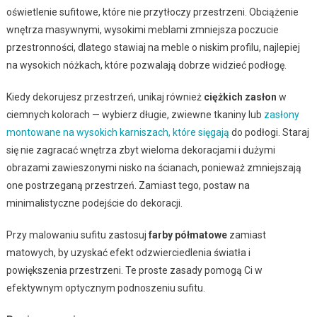
oświetlenie sufitowe, które nie przytłoczy przestrzeni. Obciążenie
wnętrza masywnymi, wysokimi meblami zmniejsza poczucie
przestronności, dlatego stawiaj na meble o niskim profilu, najlepiej
na wysokich nóżkach, które pozwalają dobrze widzieć podłogę.
Kiedy dekorujesz przestrzeń, unikaj również
ciężkich zasłon
w
ciemnych kolorach — wybierz długie, zwiewne tkaniny lub
zasłony
montowane na wysokich karniszach, które sięgają
do podłogi. Staraj
się nie zagracać wnętrza zbyt wieloma dekoracjami i dużymi
obrazami zawieszonymi nisko na ścianach, ponieważ zmniejszają
one postrzeganą przestrzeń. Zamiast tego, postaw na
minimalistyczne podejście do dekoracji.
Przy malowaniu sufitu zastosuj
farby półmatowe
zamiast
matowych, by uzyskać efekt odzwierciedlenia światła i
powiększenia przestrzeni. Te proste zasady pomogą Ci w
efektywnym optycznym podnoszeniu sufitu.