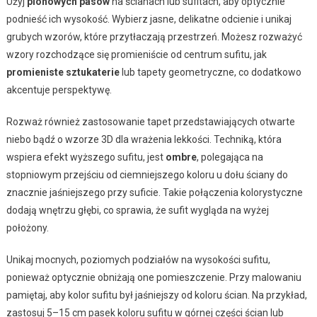
Użyj
pionowych pasów
na ścianach lub sufitach, aby optycznie
podnieść ich wysokość. Wybierz jasne, delikatne odcienie i unikaj
grubych wzorów, które przytłaczają przestrzeń. Możesz rozważyć
wzory rozchodzące się promieniście od centrum sufitu, jak
promieniste sztukaterie
lub tapety geometryczne, co dodatkowo
akcentuje perspektywę.
Rozważ również zastosowanie tapet przedstawiających otwarte
niebo bądź o wzorze 3D dla wrażenia lekkości. Techniką, która
wspiera efekt wyższego sufitu, jest
ombre
, polegająca na
stopniowym przejściu od ciemniejszego koloru u dołu ściany do
znacznie jaśniejszego przy suficie. Takie połączenia kolorystyczne
dodają wnętrzu głębi, co sprawia, że sufit wygląda na wyżej
położony.
Unikaj mocnych, poziomych podziałów na wysokości sufitu,
ponieważ optycznie obniżają one pomieszczenie. Przy malowaniu
pamiętaj, aby kolor sufitu był jaśniejszy od koloru ścian. Na przykład,
zastosuj 5–15 cm pasek koloru sufitu w górnej części ścian lub