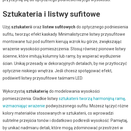
Sztukateria i listwy sufitowe
Użyj
sztukaterii
oraz
listew sufitowych
do optycznego podniesienia
sufitu, tworząc efekt kaskady. Minimalistyczne listwy przysufitowe
montowane tuż pod sufitem kierują wzrok ku górze, zwiększając
wrażenie wysokości pomieszczenia. Stosuj również pionowe listwy
ścienne, które imitują kolumny lub ramy, by wspierać wydłużenie
ścian. Unikaj przesady w dekoracyjnych detalach, by nie przytłoczyć
optycznie niskiego wnętrza. Jeśli chcesz spotęgować efekt,
podświetl listwy przysufitowe taśmami LED.
Wykorzystaj
sztukaterię
do modelowania wysokości
pomieszczenia. Gładkie listwy
sztukaterii tworzą harmonijną ramę,
wzmacniając wrażenie
podwyższonego sufitu. Możesz łączyć różne
kolory materiałów stosowanych w sztukaterii, co wprowadzi
subtelne przejścia tonów i dodatkowo podkreśli wysokość. Pamiętaj,
by unikać nadmiaru detali, które mogą zdominować przestrzeń w