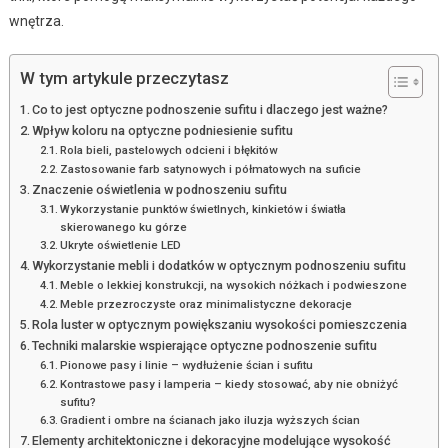
wnętrza.
W tym artykule przeczytasz
Co to jest optyczne podnoszenie sufitu i dlaczego jest ważne?
Wpływ koloru na optyczne podniesienie sufitu
Rola bieli, pastelowych odcieni i błękitów
Zastosowanie farb satynowych i półmatowych na suficie
Znaczenie oświetlenia w podnoszeniu sufitu
Wykorzystanie punktów świetlnych, kinkietów i światła
skierowanego ku górze
Ukryte oświetlenie LED
Wykorzystanie mebli i dodatków w optycznym podnoszeniu sufitu
Meble o lekkiej konstrukcji, na wysokich nóżkach i podwieszone
Meble przezroczyste oraz minimalistyczne dekoracje
Rola luster w optycznym powiększaniu wysokości pomieszczenia
Techniki malarskie wspierające optyczne podnoszenie sufitu
Pionowe pasy i linie – wydłużenie ścian i sufitu
Kontrastowe pasy i lamperia – kiedy stosować, aby nie obniżyć
sufitu?
Gradient i ombre na ścianach jako iluzja wyższych ścian
Elementy architektoniczne i dekoracyjne modelujące wysokość