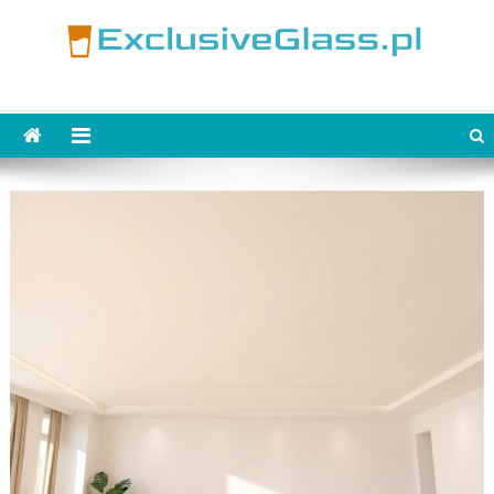
Skip
to
content
ExclusiveGlass.pl