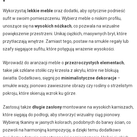
Wykorzystaj
lekkie meble
oraz dodatki, aby optycznie podnieść
sufit w swoim pomieszczeniu. Wybierz meble o niskim profilu,
unoszące się na
wysokich nóżkach
, co pozwala na wizualne
powiększenie przestrzeni. Unikaj ciężkich, masywnych brył, które
przytłaczają wnętrze. Zamiast tego, postaw na smukłe regały lub
szafy sięgające sufitu, które potęgują wrażenie wysokości.
Wprowadź do aranżacji meble o
przezroczystych elementach
,
takie jak szklane stoliki czy krzesła z akrylu, które nie blokują
światła. Dodatkowo, sięgnij po
minimalistyczne dekoracje
–
smukłe wazy, pionowo zawieszone obrazy czy rośliny o strzelistym
pokroju, które skierują wzrok ku górze.
Zastosuj także
długie zasłony
montowane na wysokich karniszach,
które sięgają do podłogi, aby stworzyć wizualny ciąg pionowy.
Wybieraj tkaniny w jasnych kolorach, podobnych do barwy ścian, co
pozwoli na harmonijną kompozycję, a dzięki temu dodatkowo