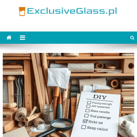
Skip
to
content
ExclusiveGlass.pl