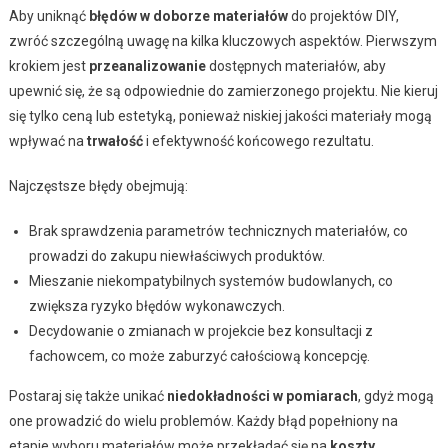
Aby uniknąć
błędów w doborze materiałów
do projektów DIY,
zwróć szczególną uwagę na kilka kluczowych aspektów. Pierwszym
krokiem jest
przeanalizowanie
dostępnych materiałów, aby
upewnić się, że są odpowiednie do zamierzonego projektu. Nie kieruj
się tylko ceną lub estetyką, ponieważ niskiej jakości materiały mogą
wpływać na
trwałość
i efektywność końcowego rezultatu.
Najczęstsze błędy obejmują:
Brak sprawdzenia parametrów technicznych materiałów, co
prowadzi do zakupu niewłaściwych produktów.
Mieszanie niekompatybilnych systemów budowlanych, co
zwiększa ryzyko błędów wykonawczych.
Decydowanie o zmianach w projekcie bez konsultacji z
fachowcem, co może zaburzyć całościową koncepcję.
Postaraj się także unikać
niedokładności w pomiarach
, gdyż mogą
one prowadzić do wielu problemów. Każdy błąd popełniony na
etapie wyboru materiałów może przekładać się na
koszty