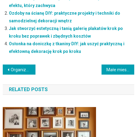
efektu, który zachwyca
Ozdoby na ścianę DIY: praktyczne projekty i techniki do
samodzielnej dekoracji wnętrz
Jak stworzyć estetyczną i tanią galerię plakatów krok po
kroku bez poprawek i zbędnych kosztów
Osłonka na doniczkę z tkaniny DIY: jak uszyć praktyczną i
efektowną dekorację krok po kroku
Nawigacja
Organizer do garderoby DIY: wybór metody, narzędzia i praktyczne porady na start
Małe mieszkanie open space: jak funkcjonalnie podzielić przestrzeń i uniknąć chaosu w aranżacji
wpisu
RELATED POSTS