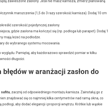
 będą zawieszone zasłony. Jeśli nie masz karnisza, zmierz planowaną
łczynnik marszczenia (1,5 do 3 razy szerokość karnisza). Dodaj 10 cm
określić szerokość pojedynczej zasłony.
jsca, gdzie zasłona ma kończyć się (np. podłoga lub parapet). Dodaj 1
ony mają leżeć na podłodze.
miary do wybranego systemu mocowania.
o wyglądu. Pamiętaj, aby każdorazowo sprawdzić pomiar w kilku
wności długości.
 błędów w aranżacji zasłon do
 sufitu
, zacznij od odpowiedniego montażu karnisza. Zainstaluj go z
nien znajdować się co najmniej kilka centymetrów nad ramą okna, co
ją podłogi, aby dodać elegancji i proporcji wnętrzu. Krótkie lub wąskie