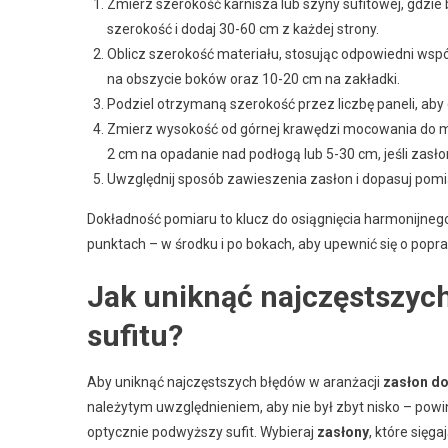
Zmierz szerokość karnisza lub szyny sufitowej, gdzie
szerokość i dodaj 30-60 cm z każdej strony.
Oblicz szerokość materiału, stosując odpowiedni wspó
na obszycie boków oraz 10-20 cm na zakładki.
Podziel otrzymaną szerokość przez liczbę paneli, aby 
Zmierz wysokość od górnej krawędzi mocowania do mie
2 cm na opadanie nad podłogą lub 5-30 cm, jeśli zasł
Uwzględnij sposób zawieszenia zasłon i dopasuj po
Dokładność pomiaru to klucz do osiągnięcia harmonijneg
punktach – w środku i po bokach, aby upewnić się o popra
Jak uniknąć najczęstszych
sufitu?
Aby uniknąć najczęstszych błędów w aranżacji
zasłon do
należytym uwzględnieniem, aby nie był zbyt nisko – powi
optycznie podwyższy sufit. Wybieraj
zasłony
, które sięga