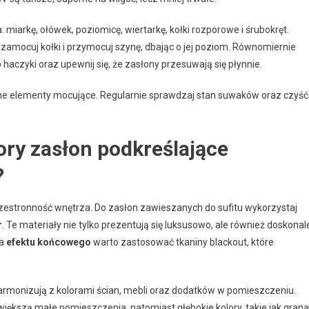
iarkę, ołówek, poziomicę, wiertarkę, kołki rozporowe i śrubokręt.
zamocuj kołki i przymocuj szynę, dbając o jej poziom. Równomiernie
haczyki oraz upewnij się, że zasłony przesuwają się płynnie.
ne elementy mocujące. Regularnie sprawdzaj stan suwaków oraz czyść
ory zasłon podkreślające
?
rzestronność wnętrza. Do zasłon zawieszanych do sufitu wykorzystaj
r
. Te materiały nie tylko prezentują się luksusowo, ale również doskonal
ia
efektu końcowego
warto zastosować tkaniny blackout, które
 harmonizują z kolorami ścian, mebli oraz dodatków w pomieszczeniu.
większą małe pomieszczenia, natomiast głębokie kolory, takie jak grana