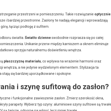
trzeganie przestrzeni w pomieszczeniu. Takie rozwiązanie
optycznie
sze i bardziej przestronne. Zasłony te nadają elegancji i wprowadzają
górę, łącząc podłogę z sufitem.
odbioru światła.
Światło dzienne
swobodnie rozprasza się po całej
ąd pomieszczenia. Unikanie przerw między karniszem a oknem eliminuje
odatkowo sprzyja naturalnemu doświetleniu wnętrza.
ową
płaszczyznę materiału
, co wpływa na wrażenie harmonii oraz
acji wnętrza, a nie jedynie wydzielonym elementem. Stylizacja ta
a stają się bardziej uporządkowane i spokojne.
nia i szynę sufitową do zasłon?
tyczne i funkcjonalne zawieszenie zasłon. Zmierz szerokość okna,
ryły parapety. Wybierz typ szyny: aluminiowe szyny sufitowe są trwałe
CV są tańsze, odporne na wilgoć, lecz mniej trwałe.