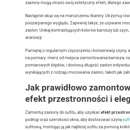
zasłony mogą stracić swój estetyczny efekt, dlatego za
Następnie skup się na marszczeniu tkaniny. Utrzymuj ró
poszarpanego wyglądu. Zapewnij także, że używane moc
zasłon. Unikaj kontrastujących kolorów karniszy lub szy
aranżacji.
Pamiętaj o regularnym czyszczeniu i konserwacji szyny,
na pomiary: mierz od miejsca zamontowania karnisza, nig
pomiarowych błędów, i dostosuj długość zasłon indywidua
wynikających z rodzaju mocowania zasłon, takich jak żabki
Jak prawidłowo zamontowa
efekt przestronności i ele
Zamontuj zasłony do sufitu, aby uzyskać
efekt przestro
podłogi oraz szerokości okna, aby dostosować szynę
suf
sufitową, montując ją jak najbliżej sufitu za pomocą ko