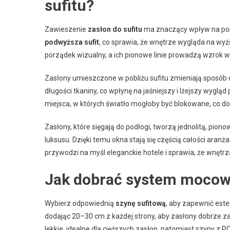
sufitu?
Zawieszenie
zasłon do sufitu
ma znaczący wpływ na pos
podwyższa sufit
, co sprawia, że wnętrze wygląda na wyż
porządek wizualny, a ich pionowe linie prowadzą wzrok w 
Zasłony umieszczone w pobliżu sufitu zmieniają sposób 
długości tkaniny, co wpłynę na jaśniejszy i lżejszy wygl
miejsca, w których światło mogłoby być blokowane, co d
Zasłony, które sięgają do podłogi, tworzą jednolitą, pion
luksusu. Dzięki temu okna stają się częścią całości aranż
przywodzi na myśl eleganckie hotele i sprawia, że wnętrz
Jak dobrać system mocowa
Wybierz odpowiednią
szynę sufitową
, aby zapewnić este
dodając 20–30 cm z każdej strony, aby zasłony dobrze zak
lekkie, idealne dla cięższych zasłon, natomiast szyny z P