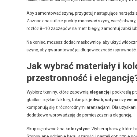
Aby zamontować szynę, przygotuj następujące narzędzia: m
Zaznacz na suficie punkty mocowań szyny, wierć otwory, 
rozłóż 8–10 zaczepów na metr biegły, zamontuj żabki lub 
Na koniec, możesz dodać maskownicę, aby ukryć widocz
szynę, aby gwarantować jej długowieczność i sprawność.
Jak wybrać materiały i kol
przestronność i elegancję
Wybierz tkaniny, które zapewnią
elegancję
i podkreślą p
gładkie, ciężkie faktury, takie jak
jedwab
,
satyna
czy
welu
komponują się z różnorodnymi aranżacjami. Dla uzyskan
dodatkowo wprowadzają do pomieszczenia elegancję.
Skup się również na
kolorystyce
. Wybieraj barwy, które
Stonowane odcienie beżu, szarości i pasteli optycznie po