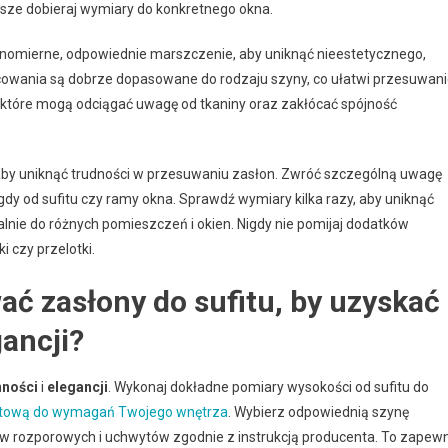
wsze dobieraj wymiary do konkretnego okna.
wnomierne, odpowiednie marszczenie, aby uniknąć nieestetycznego,
owania są dobrze dopasowane do rodzaju szyny, co ułatwi przesuwan
n, które mogą odciągać uwagę od tkaniny oraz zakłócać spójność
 aby uniknąć trudności w przesuwaniu zasłon. Zwróć szczególną uwagę
dy od sufitu czy ramy okna. Sprawdź wymiary kilka razy, aby uniknąć
lnie do różnych pomieszczeń i okien. Nigdy nie pomijaj dodatków
 czy przelotki.
ć zasłony do sufitu, by uzyskać
gancji?
nności
i
elegancji
. Wykonaj dokładne pomiary wysokości od sufitu do
itową do wymagań Twojego wnętrza
. Wybierz odpowiednią szynę
łków rozporowych i uchwytów zgodnie z instrukcją producenta. To zapewn