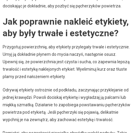
dociskając je dokładnie, aby pozbyć się pęcherzyków powietrza.
Jak poprawnie nakleić etykiety,
aby były trwałe i estetyczne?
Przygotuj powierzchnię, aby etykiety przylegały trwale i estetycznie.
Umyj ją dokładnie płynem do mycia naczyń, następnie osusz.
Upewnij się, że powierzchnia jest czysta i sucha, co zapewnia lepszą
trwałość i estetykę naklejonych etykiet. Wyeliminuj kurz oraz tłuste
plamy przed nałożeniem etykiety.
Odrywaj etykiety ostrożnie od podkładu, zaczynając przyklejanie od
jednej krawędzi. Powoli dociskaj etykietę i wygładzaj ją palcami lub
miękką szmatką. Działanie to zapobiega powstawaniu pęcherzyków
powietrza pod etykietą. Jeśli pęcherzyki się pojawią, delikatnie
wypchnij je na zewnątrz, aby zachować estetykę i trwałość.
Pamiętaj, aby pozostawić niewielką obwódkę wokół nadruku. Takie