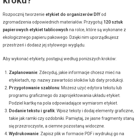
kroku?
Rozpocznij tworzenie
etykiet do organizerów DIY
od
zgromadzenia odpowiednich materiałów. Przygotuj
120 sztuk
papierowych etykiet tablicowych
na rolce, które są wykonane z
ekologicznego papieru pakowego. Dzięki nim uporządkujesz
przestrzeń i dodasz jej stylowego wyglądu.
Aby wykonać etykiety, postępuj według poniższych kroków:
Zaplanowanie
: Zdecyduj, jakie informacje chcesz mieć na
etykietach, np. nazwy zawartości słoików lub daty produkcji.
Przygotowanie szablonu
: Możesz użyć edytora tekstu lub
programu graficznego do zaprojektowania układu etykiet.
Podziel kartkę na pola odpowiadające wymiarom etykiet.
Dodanie tekstu i grafik
: Wpisz teksty i dodaj elementy graficzne,
takie jak ramki czy ozdobniki. Pamiętaj, że jasne fragmenty staną
się przezroczyste, a ciemne pozostaną widoczne.
Wydrukowanie
: Zapisz plik w formacie PDF i wydrukuj go na