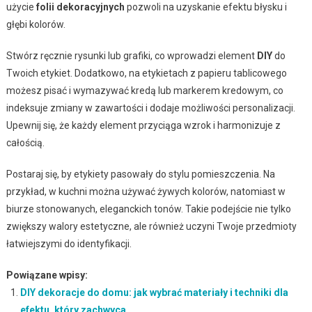
użycie
folii dekoracyjnych
pozwoli na uzyskanie efektu błysku i
głębi kolorów.
Stwórz ręcznie rysunki lub grafiki, co wprowadzi element
DIY
do
Twoich etykiet. Dodatkowo, na etykietach z papieru tablicowego
możesz pisać i wymazywać kredą lub markerem kredowym, co
indeksuje zmiany w zawartości i dodaje możliwości personalizacji.
Upewnij się, że każdy element przyciąga wzrok i harmonizuje z
całością.
Postaraj się, by etykiety pasowały do stylu pomieszczenia. Na
przykład, w kuchni można używać żywych kolorów, natomiast w
biurze stonowanych, eleganckich tonów. Takie podejście nie tylko
zwiększy walory estetyczne, ale również uczyni Twoje przedmioty
łatwiejszymi do identyfikacji.
Powiązane wpisy:
DIY dekoracje do domu: jak wybrać materiały i techniki dla
efektu, który zachwyca