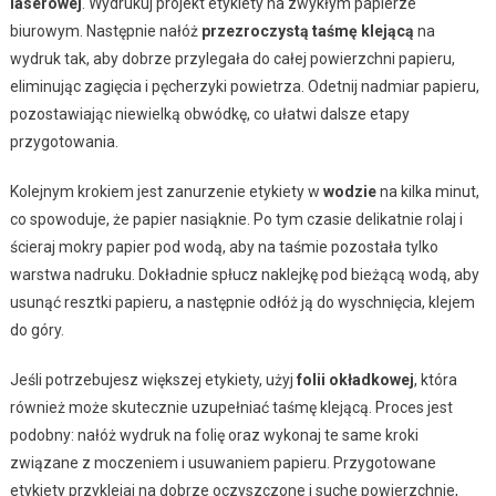
laserowej
. Wydrukuj projekt etykiety na zwykłym papierze
biurowym. Następnie nałóż
przezroczystą taśmę klejącą
na
wydruk tak, aby dobrze przylegała do całej powierzchni papieru,
eliminując zagięcia i pęcherzyki powietrza. Odetnij nadmiar papieru,
pozostawiając niewielką obwódkę, co ułatwi dalsze etapy
przygotowania.
Kolejnym krokiem jest zanurzenie etykiety w
wodzie
na kilka minut,
co spowoduje, że papier nasiąknie. Po tym czasie delikatnie rolaj i
ścieraj mokry papier pod wodą, aby na taśmie pozostała tylko
warstwa nadruku. Dokładnie spłucz naklejkę pod bieżącą wodą, aby
usunąć resztki papieru, a następnie odłóż ją do wyschnięcia, klejem
do góry.
Jeśli potrzebujesz większej etykiety, użyj
folii okładkowej
, która
również może skutecznie uzupełniać taśmę klejącą. Proces jest
podobny: nałóż wydruk na folię oraz wykonaj te same kroki
związane z moczeniem i usuwaniem papieru. Przygotowane
etykiety przyklejaj na dobrze oczyszczone i suche powierzchnie,