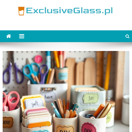
Skip
to
content
ExclusiveGlass.pl