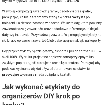
etykiet — typowo jest to 10 lub 21 etykiet na arkuszu.
W swojej kompozycji uwzględnij ramki, ozdobniki oraz grafiki,
pamiętając, że białe fragmenty staną się
przezroczyste
po
nałożeniu, a ciemne zostaną widoczne. Wpisz teksty, które powinny
zawierać nazwę zawartości oraz dodatkowe informacje, takie jak
daty czy instrukcje. Przykładową zawartością mogą być etykiety na
słoiki, aby opisać ich zawartość, lub dekoracyjne naklejki na koperty.
Gdy projekt etykiety będzie gotowy, eksportuj plik do formatu PDF w
skali 100%. Wydrukuj projekt na papierze samoprzylepnym lub
zwykłym papierze, jeśli stosujesz technikę transferu. Pamiętaj, aby
podczas wycinania etykiet używać obramowań, co ułatwi ich
precyzyjne
wycinanie i nada pożądany kształt.
Jak wykonać etykiety do
organizerów DIY krok po