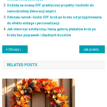
Ozdoby na ścianę DIY: praktyczne projekty i techniki do
samodzielnej dekoracji wnętrz
Odnowa ramek i luster DIY: krok po kroku od przygotowania
do efektu vintage i personalizacji
Jak stworzyć estetyczną i tanią galerię plakatów krok po
kroku bez poprawek i zbędnych kosztów
Nawigacja
Obrazy i plakaty w pionie jako trik na optyczne podniesienie sufitu i powiększenie przestrzeni wnętrza
Jak praktycznie wydzielić kuchnię w kawalerce: sprawdzone sposoby na funkcjonalny podział przestrzeni
wpisu
RELATED POSTS