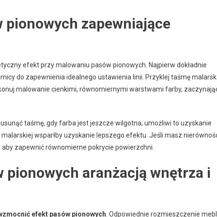
w pionowych zapewniające
tetyczny efekt przy malowaniu pasów pionowych. Najpierw dokładnie
icy do zapewnienia idealnego ustawienia linii. Przyklej taśmę malarsk
ykonuj malowanie cienkimi, równomiernymi warstwami farby, zaczynają
usunąć taśmę, gdy farba jest jeszcze wilgotna; umożliwi to uzyskanie
y malarskiej wsparłby uzyskanie lepszego efektu. Jeśli masz nierównoś
, aby zapewnić równomierne pokrycie powierzchni.
w pionowych aranżacją wnętrza i
wzmocnić efekt pasów pionowych
. Odpowiednie rozmieszczenie mebl