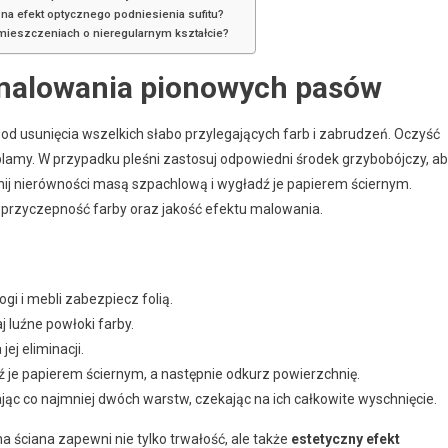
na efekt optycznego podniesienia sufitu?
mieszczeniach o nieregularnym kształcie?
 malowania pionowych pasów
od usunięcia wszelkich słabo przylegających farb i zabrudzeń. Oczyść
e plamy. W przypadku pleśni zastosuj odpowiedni środek grzybobójczy, a
nij nierówności masą szpachlową i wygładź je papierem ściernym.
 przyczepność farby oraz jakość efektu malowania.
gi i mebli zabezpiecz folią.
j luźne powłoki farby.
ej eliminacji.
 je papierem ściernym, a następnie odkurz powierzchnię.
ąc co najmniej dwóch warstw, czekając na ich całkowite wyschnięcie.
ściana zapewni nie tylko trwałość, ale także
estetyczny efekt