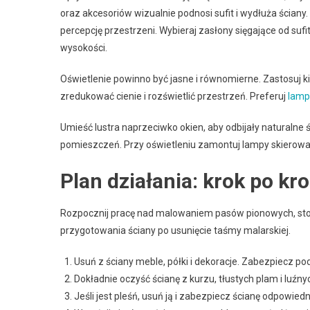
oraz akcesoriów wizualnie podnosi sufit i wydłuża ściany.
percepcję przestrzeni. Wybieraj zasłony sięgające od sufi
wysokości.
Oświetlenie powinno być jasne i równomierne. Zastosuj kil
zredukować cienie i rozświetlić przestrzeń. Preferuj
lamp
Umieść lustra naprzeciwko okien, aby odbijały naturaln
pomieszczeń. Przy oświetleniu zamontuj lampy skierowane
Plan działania: krok po 
Rozpocznij pracę nad malowaniem pasów pionowych, sto
przygotowania ściany po usunięcie taśmy malarskiej.
Usuń z ściany meble, półki i dekoracje. Zabezpiecz pod
Dokładnie oczyść ścianę z kurzu, tłustych plam i luźny
Jeśli jest pleśń, usuń ją i zabezpiecz ścianę odpowi