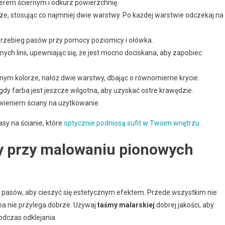
erem ściernym i odkurz powierzchnię.
e, stosując co najmniej dwie warstwy. Po każdej warstwie odczekaj na
przebieg pasów przy pomocy poziomicy i ołówka.
ch linii, upewniając się, że jest mocno dociskana, aby zapobiec
ym kolorze, nałóż dwie warstwy, dbając o równomierne krycie.
y farba jest jeszcze wilgotna, aby uzyskać ostre krawędzie.
wieniem ściany na użytkowanie.
sy na ścianie, które
optycznie podniosą sufit w Twoim wnętrzu
.
dy przy malowaniu pionowych
pasów, aby cieszyć się estetycznym efektem. Przede wszystkim nie
ba nie przylega dobrze. Używaj
taśmy malarskiej
dobrej jakości, aby
odczas odklejania.