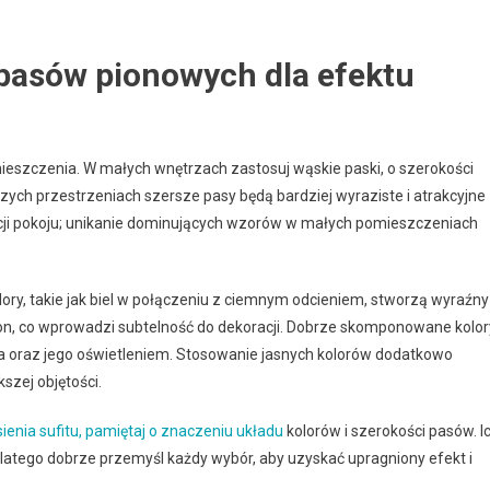
 pasów pionowych dla efektu
ieszczenia. W małych wnętrzach zastosuj wąskie paski, o szerokości
kszych przestrzeniach szersze pasy będą bardziej wyraziste i atrakcyjne
rcji pokoju; unikanie dominujących wzorów w małych pomieszczeniach
olory, takie jak biel w połączeniu z ciemnym odcieniem, stworzą wyraźny
ton, co wprowadzi subtelność do dekoracji. Dobrze skomponowane kolor
oraz jego oświetleniem. Stosowanie jasnych kolorów dodatkowo
kszej objętości.
ienia sufitu, pamiętaj o znaczeniu układu
kolorów i szerokości pasów. I
latego dobrze przemyśl każdy wybór, aby uzyskać upragniony efekt i