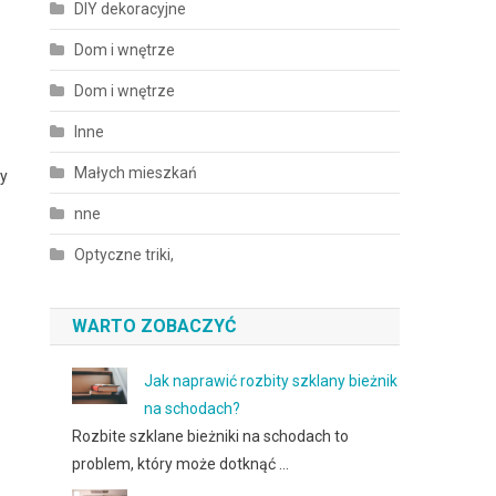
DIY dekoracyjne
Dom i wnętrze
Dom i wnętrze
Inne
Małych mieszkań
by
nne
Optyczne triki,
WARTO ZOBACZYĆ
Jak naprawić rozbity szklany bieżnik
na schodach?
Rozbite szklane bieżniki na schodach to
problem, który może dotknąć …