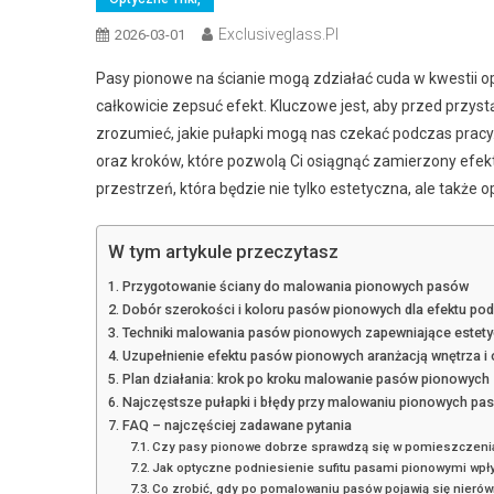
Exclusiveglass.pl
2026-03-01
Pasy pionowe na ścianie mogą zdziałać cuda w kwestii o
całkowicie zepsuć efekt. Kluczowe jest, aby przed przy
zrozumieć, jakie pułapki mogą nas czekać podczas pracy
oraz kroków, które pozwolą Ci osiągnąć zamierzony efek
przestrzeń, która będzie nie tylko estetyczna, ale także o
W tym artykule przeczytasz
Przygotowanie ściany do malowania pionowych pasów
Dobór szerokości i koloru pasów pionowych dla efektu podn
Techniki malowania pasów pionowych zapewniające estety
Uzupełnienie efektu pasów pionowych aranżacją wnętrza i
Plan działania: krok po kroku malowanie pasów pionowych
Najczęstsze pułapki i błędy przy malowaniu pionowych pa
FAQ – najczęściej zadawane pytania
Czy pasy pionowe dobrze sprawdzą się w pomieszczenia
Jak optyczne podniesienie sufitu pasami pionowymi wpł
Co zrobić, gdy po pomalowaniu pasów pojawią się nierówn