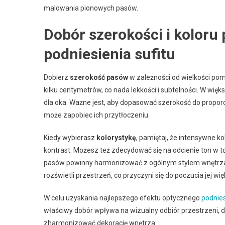
malowania pionowych pasów.
Dobór szerokości i koloru
podniesienia sufitu
Dobierz
szerokość pasów
w zależności od wielkości pom
kilku centymetrów, co nada lekkości i subtelności. W wię
dla oka. Ważne jest, aby dopasować szerokość do propo
może zapobiec ich przytłoczeniu.
Kiedy wybierasz
kolorystykę
, pamiętaj, że intensywne k
kontrast. Możesz też zdecydować się na odcienie ton w 
pasów powinny harmonizować z ogólnym stylem wnętrza 
rozświetli przestrzeń, co przyczyni się do poczucia jej wię
W celu uzyskania najlepszego efektu optycznego
podnies
właściwy dobór wpływa na wizualny odbiór przestrzeni, d
zharmonizować dekorację wnętrza.