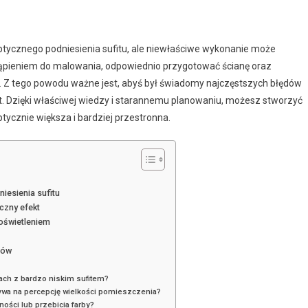
ptycznego podniesienia sufitu, ale niewłaściwe wykonanie może
stąpieniem do malowania, odpowiednio przygotować ścianę oraz
. Z tego powodu ważne jest, abyś był świadomy najczęstszych błędów
t. Dzięki właściwej wiedzy i starannemu planowaniu, możesz stworzyć
ptycznie większa i bardziej przestronna.
iesienia sufitu
czny efekt
 oświetleniem
sów
ch z bardzo niskim sufitem?
ywa na percepcję wielkości pomieszczenia?
ości lub przebicia farby?