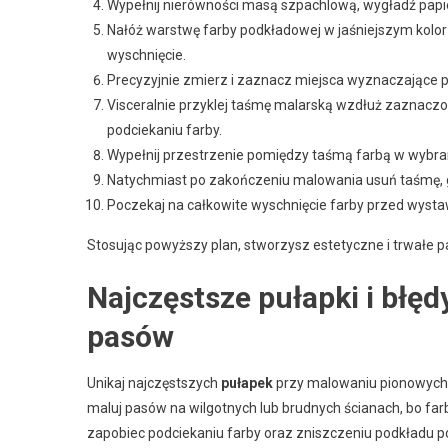
Wypełnij nierówności masą szpachlową, wygładź papi
Nałóż warstwę farby podkładowej w jaśniejszym kolorz
wyschnięcie.
Precyzyjnie zmierz i zaznacz miejsca wyznaczające 
Visceralnie przyklej taśmę malarską wzdłuż zaznaczony
podciekaniu farby.
Wypełnij przestrzenie pomiędzy taśmą farbą w wybran
Natychmiast po zakończeniu malowania usuń taśmę, gd
Poczekaj na całkowite wyschnięcie farby przed wysta
Stosując powyższy plan, stworzysz estetyczne i trwałe pa
Najczęstsze pułapki i błę
pasów
Unikaj najczęstszych
pułapek
przy malowaniu pionowych 
maluj pasów na wilgotnych lub brudnych ścianach, bo far
zapobiec podciekaniu farby oraz zniszczeniu podkładu p