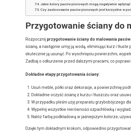
Jakie kolory pasów pionowych mogą negatywnie wpłynąć 
Czy zastosowanie pasów pionowych jest korzystne w po
Przygotowanie ściany do
Rozpocznij
przygotowanie ściany do malowania pasów
ścianę, a następnie umyj ją wodą, eliminując kurz i tłust
skutecznie ją usunąć. Po wyschnięciu powierzchni, wypeł
Zadbaj o odkurzenie przed dalszymi pracami, co poprawi
Dokładne etapy przygotowania ściany:
Usuń meble, półki oraz dekoracje, a powierzchnię podło
Dokładnie oczyść ścianę z kurzu i tłuszczu oraz usuwa
W przypadku pleśni użyj preparatu grzybobójczego dla j
Wypełnij wszystkie nierówności szpachlówką i wygładź
Nałóż farbę podkładową w jaśniejszym kolorze, używaj
Dzięki tym dokładnym krokom, odpowiednio przygotowana 