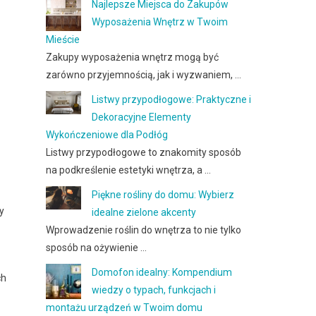
Najlepsze Miejsca do Zakupów
Wyposażenia Wnętrz w Twoim
Mieście
Zakupy wyposażenia wnętrz mogą być
zarówno przyjemnością, jak i wyzwaniem, …
Listwy przypodłogowe: Praktyczne i
Dekoracyjne Elementy
Wykończeniowe dla Podłóg
Listwy przypodłogowe to znakomity sposób
na podkreślenie estetyki wnętrza, a …
Piękne rośliny do domu: Wybierz
y
idealne zielone akcenty
Wprowadzenie roślin do wnętrza to nie tylko
sposób na ożywienie …
Domofon idealny: Kompendium
ch
wiedzy o typach, funkcjach i
montażu urządzeń w Twoim domu