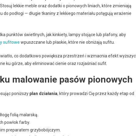
 Stosuj lekkie meble oraz dodatki o pionowych liniach, które zmieniają
tu do podłogi — długie tkaniny z lekkiego materiału potęgują wrażenie
ka punktów świetlnych, jak kinkiety, lampy stojące lub plafony, aby
y sufitowe
wpuszczane lub płaskie, które nie obniżają sufitu.
e światło, co dodatkowo powiększa przestrzeń i wzmacnia efekt wyższy
 ku górze, aby eliminować cienie oraz rozjaśniać sufit.
kroku malowanie pasów pionowych
sując poniższy
plan działania
, który prowadzi Cię przez każdy etap od
łogę folią malarską.
ch powłok farby.
ednim preparatem grzybobójczym.