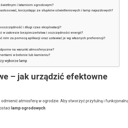
m świetlnym i latarniom ogrodowym?
 zastosować, korzystając ze słupków oświetleniowych i lamp najazdowych?
oszczędność i długi czas eksploatacji?
ści w zakresie bezpieczeństwa i oszczędności energii?
ać nim za pomocą aplikacji oraz ustawiać je wg własnych preferencji?
odporne na warunki atmosferyczne?
mentami w betonie lub kamieniu?
rzy wyborze lamp
e – jak urządzić efektowne
 odmienić atmosferę w ogrodzie. Aby stworzyć przytulną i funkcjonaln
ostaci
lamp ogrodowych
.