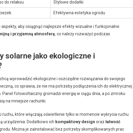
sc do relaksu
Stylowe dodatki
cieżek
Efektywna estetyka ogrodu
spekty, aby osiągnąć najlepsze efekty wizualne i funkcjonalne.
nijną i przyjemną atmosferę
, co należy rozważyć podczas
 solarne jako ekologiczne i
?
e chcą wprowadzić ekologiczne i oszczędne rozwiązania do swojego
eczną, co sprawia, że nie ma potrzeby podłączenia ich do elektrycznej
. Panel fotowoltaiczny gromadzi energię w ciągu dnia, a po zmroku
ię na mniejsze rachunki.
i ruchu, które włączają oświetlenie tylko w momencie wykrycia ruchu.
ą urządzenia. Dodatkowo ich
kompaktowy design
oraz
łatwość
grodu. Można je zainstalować bez potrzeby skomplikowanych prac