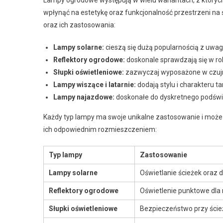
Lampy ogrodowe występują w wielu wariantach, z który
wpłynąć na estetykę oraz funkcjonalność przestrzeni na
oraz ich zastosowania:
Lampy solarne:
cieszą się dużą popularnością z uwagi 
Reflektory ogrodowe:
doskonale sprawdzają się w rol
Słupki oświetleniowe:
zazwyczaj wyposażone w czujn
Lampy wiszące i latarnie:
dodają stylu i charakteru t
Lampy najazdowe:
doskonałe do dyskretnego podświe
Każdy typ lampy ma swoje unikalne zastosowanie i może
ich odpowiednim rozmieszczeniem:
Typ lampy
Zastosowanie
Lampy solarne
Oświetlanie ścieżek oraz
Reflektory ogrodowe
Oświetlenie punktowe dla r
Słupki oświetleniowe
Bezpieczeństwo przy ścież