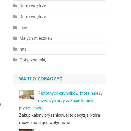
Dom i wnętrze
Dom i wnętrze
Inne
Małych mieszkań
nne
Optyczne triki,
WARTO ZOBACZYĆ
7 istotnych czynników, które należy
rozważyć przy zakupie kabiny
ą
prysznicowej
Zakup kabiny prysznicowej to decyzja, która
może znacząco wpłynąć na …