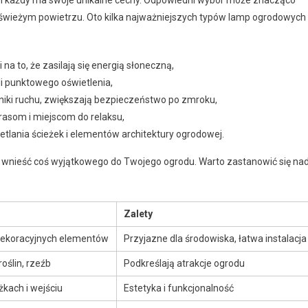
ch każdy ma swoje unikalne cechy. Odpowiedni wybór może znacząco
 świeżym powietrzu. Oto kilka najważniejszych typów lamp ogrodowych
na to, że zasilają się energią słoneczną,
i punktowego oświetlenia,
iki ruchu, zwiększają bezpieczeństwo po zmroku,
arasom i miejscom do relaksu,
tlania ścieżek i elementów architektury ogrodowej.
 wnieść coś wyjątkowego do Twojego ogrodu. Warto zastanowić się na
Zalety
 dekoracyjnych elementów
Przyjazne dla środowiska, łatwa instalacja
oślin, rzeźb
Podkreślają atrakcje ogrodu
kach i wejściu
Estetyka i funkcjonalność