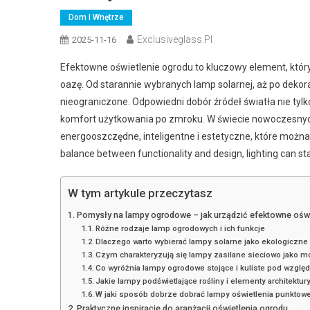
Dom I Wnętrze
Exclusiveglass.pl
2025-11-16
Efektowne oświetlenie ogrodu to kluczowy element, któr
oazę. Od starannie wybranych lamp solarnej, aż po dekora
nieograniczone. Odpowiedni dobór źródeł światła nie tylko
komfort użytkowania po zmroku. W świecie nowoczesnych
energooszczędne, inteligentne i estetyczne, które można
balance between functionality and design, lighting can
W tym artykule przeczytasz
Pomysły na lampy ogrodowe – jak urządzić efektowne oświ
Różne rodzaje lamp ogrodowych i ich funkcje
Dlaczego warto wybierać lampy solarne jako ekologiczn
Czym charakteryzują się lampy zasilane sieciowo jako moc
Co wyróżnia lampy ogrodowe stojące i kuliste pod względ
Jakie lampy podświetlające rośliny i elementy architektu
W jaki sposób dobrze dobrać lampy oświetlenia punktoweg
Praktyczne inspiracje do aranżacji oświetlenia ogrodu