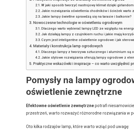
W jaki sposób tworzyć nastrojowy klimat dzięki girlando
Jakie rozwiązania oświetlenia chodników i ścieżek warto
Jakie lampy świetlne sprawdzą się na tarasie i balkonie?
Nowoczesne technologie w oświetleniu ogrodowym
Dlaczego warto wybierać lampy LED ze względu na energo
Jak działają lampy z czujnikiem ruchu i jakie mają korzy
Czym jest inteligentne oświetlenie ogrodowe i jak sterow
Materiały i konstrukcja lamp ogrodowych
Dlaczego lampy z tworzywa sztucznego i aluminium są 
Jakie stylowe rozwiązania oferują lampy ogrodowe z ele
Praktyczne wskazówki i inspiracje – co warto uwzględnić p
Pomysły na lampy ogrodow
oświetlenie zewnętrzne
Efektowne oświetlenie zewnętrzne
potrafi niesamowicie
przestrzeń, warto rozważyć różnorodne rozwiązania w p
Oto kilka rodzajów lamp, które warto wziąć pod uwagę: