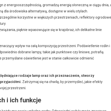
ign z energooszczędnością, gromadzą energię słoneczną w ciągu dnia, 
ną dla środowiska alternatywą, dostępne w wielu stylach.
szczególnie korzystne w większych przestrzeniach, reflektory ogrodow
ury.
wiązania, pięknie wpasowujące się w krajobraz, ich delikatne linie
aczący wpływ na całą kompozycję przestrzeni. Podświetlenie roślin i
powiednio dobrane lampy, takie jak punktowe czy liniowe, potrafią
 przemyślane oświetlenie jest w stanie całkowicie odmienić
lędniające rodzaje lamp oraz ich przeznaczenie, stworzy
przyjaciółmi.
Zatrzymaj się na chwilę, by przemyśleć, jakie efekty
ojej przestrzeni.
 i ich funkcje