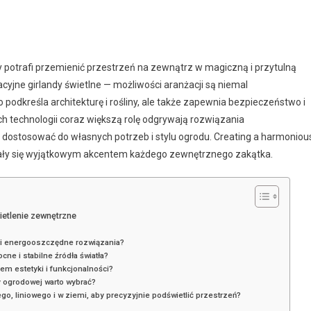
y potrafi przemienić przestrzeń na zewnątrz w magiczną i przytulną
cyjne girlandy świetlne — możliwości aranżacji są niemal
 podkreśla architekturę i rośliny, ale także zapewnia bezpieczeństwo i
 technologii coraz większą rolę odgrywają rozwiązania
 dostosować do własnych potrzeb i stylu ogrodu. Creating a harmoniou
 stały się wyjątkowym akcentem każdego zewnętrznego zakątka.
etlenie zewnętrzne
e i energooszczędne rozwiązania?
ne i stabilne źródła światła?
em estetyki i funkcjonalności?
ry ogrodowej warto wybrać?
o, liniowego i w ziemi, aby precyzyjnie podświetlić przestrzeń?