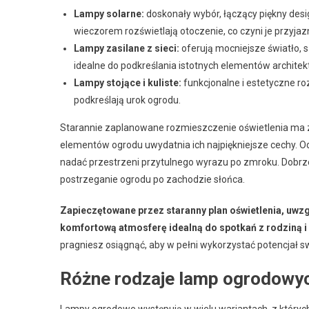
Lampy solarne:
doskonały wybór, łączący piękny des
wieczorem rozświetlają otoczenie, co czyni je przyjaz
Lampy zasilane z sieci:
oferują mocniejsze światło, 
idealne do podkreślania istotnych elementów architekt
Lampy stojące i kuliste:
funkcjonalne i estetyczne roz
podkreślają urok ogrodu.
Starannie zaplanowane rozmieszczenie oświetlenia ma zn
elementów ogrodu uwydatnia ich najpiękniejsze cechy. Od
nadać przestrzeni przytulnego wyrazu po zmroku. Dobrze
postrzeganie ogrodu po zachodzie słońca.
Zapieczętowane przez staranny plan oświetlenia, uwzg
komfortową atmosferę idealną do spotkań z rodziną i 
pragniesz osiągnąć, aby w pełni wykorzystać potencjał sw
Różne rodzaje lamp ogrodowych