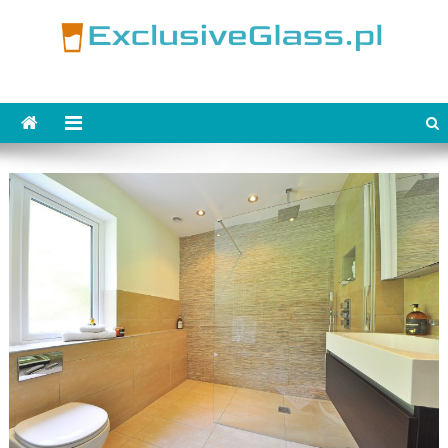
Skip
to
content
ExclusiveGlass.pl