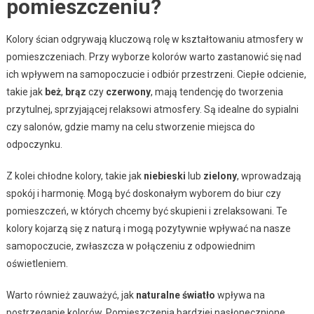
pomieszczeniu?
Kolory ścian odgrywają kluczową rolę w kształtowaniu atmosfery w
pomieszczeniach. Przy wyborze kolorów warto zastanowić się nad
ich wpływem na samopoczucie i odbiór przestrzeni. Ciepłe odcienie,
takie jak
beż
,
brąz
czy
czerwony
, mają tendencję do tworzenia
przytulnej, sprzyjającej relaksowi atmosfery. Są idealne do sypialni
czy salonów, gdzie mamy na celu stworzenie miejsca do
odpoczynku.
Z kolei chłodne kolory, takie jak
niebieski
lub
zielony
, wprowadzają
spokój i harmonię. Mogą być doskonałym wyborem do biur czy
pomieszczeń, w których chcemy być skupieni i zrelaksowani. Te
kolory kojarzą się z naturą i mogą pozytywnie wpływać na nasze
samopoczucie, zwłaszcza w połączeniu z odpowiednim
oświetleniem.
Warto również zauważyć, jak
naturalne światło
wpływa na
postrzeganie kolorów. Pomieszczenia bardziej nasłonecznione