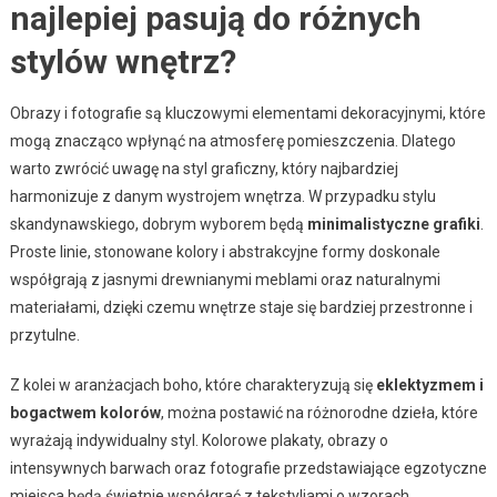
najlepiej pasują do różnych
stylów wnętrz?
Obrazy i fotografie są kluczowymi elementami dekoracyjnymi, które
mogą znacząco wpłynąć na atmosferę pomieszczenia. Dlatego
warto zwrócić uwagę na styl graficzny, który najbardziej
harmonizuje z danym wystrojem wnętrza. W przypadku stylu
skandynawskiego, dobrym wyborem będą
minimalistyczne grafiki
.
Proste linie, stonowane kolory i abstrakcyjne formy doskonale
współgrają z jasnymi drewnianymi meblami oraz naturalnymi
materiałami, dzięki czemu wnętrze staje się bardziej przestronne i
przytulne.
Z kolei w aranżacjach boho, które charakteryzują się
eklektyzmem i
bogactwem kolorów
, można postawić na różnorodne dzieła, które
wyrażają indywidualny styl. Kolorowe plakaty, obrazy o
intensywnych barwach oraz fotografie przedstawiające egzotyczne
miejsca będą świetnie współgrać z tekstyliami o wzorach