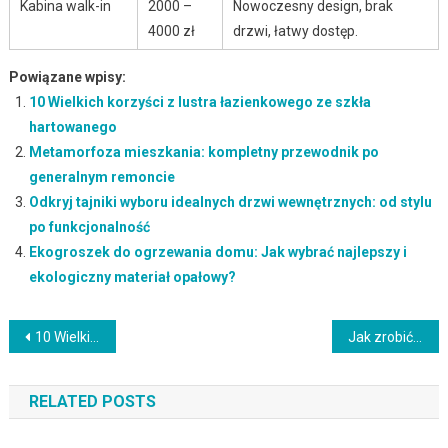
Kabina walk-in
2000 –
Nowoczesny design, brak
4000 zł
drzwi, łatwy dostęp.
Powiązane wpisy:
10 Wielkich korzyści z lustra łazienkowego ze szkła
hartowanego
Metamorfoza mieszkania: kompletny przewodnik po
generalnym remoncie
Odkryj tajniki wyboru idealnych drzwi wewnętrznych: od stylu
po funkcjonalność
Ekogroszek do ogrzewania domu: Jak wybrać najlepszy i
ekologiczny materiał opałowy?
Nawigacja
10 Wielkich korzyści z lustra łazienkowego ze szkła hartowanego
Jak zrobić własne lustro, aby poprawić swój wygląd
wpisu
RELATED POSTS