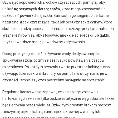
Używając odpowiednich środków czyszczących, pamiętaj, aby
unikać
agresywnych detergentów
, które mogą zarysować lub
uszkodzić powierzchnię szkła. Zamiast tego, sięgnij po delikatne,
naturalne środki czyszczące, takie jak ocet czy sok z cytryny, które
skutecznie radzą sobie z osadami, nie niszcząc przy tym materiału.
Ważne jest również, aby stosować
miękkie ściereczki lub gąbki
,
gdyż te twardsze mogą powodować zarysowania.
Dobrą praktyką jest także używanie wody destylowanej do
spłukiwania szkła, co zmniejsza ryzyko powstawania osadów
mineralnych. Po każdym prysznicu warto przetrzeć kabinę sucho,
używając ściereczki z mikrofibry, co pomoże w utrzymaniu jej w
czystości i zmniejszy czas potrzebny następnie na sprzątanie.
Regularna konserwacja zapewni, że kabina prysznicowa z
hartowanego szkła nie tylko będzie estetycznie wyglądać, ale także
będzie trwała przez wiele lat. Dzięki tym prostym krokom możesz
cieszyć się piękną kabiną i uniknąć kosztownej wymiany lub