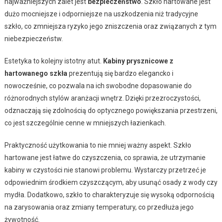
najważniejszych zalet jest
bezpieczeństwo
. Szkło hartowane jest
dużo mocniejsze i odporniejsze na uszkodzenia niż tradycyjne
szkło, co zmniejsza ryzyko jego zniszczenia oraz związanych z tym
niebezpieczeństw.
Estetyka to kolejny istotny atut.
Kabiny prysznicowe z
hartowanego szkła
prezentują się bardzo elegancko i
nowocześnie, co pozwala na ich swobodne dopasowanie do
różnorodnych stylów aranżacji wnętrz. Dzięki przezroczystości,
odznaczają się zdolnością do optycznego powiększania przestrzeni,
co jest szczególnie cenne w mniejszych łazienkach.
Praktyczność użytkowania to nie mniej ważny aspekt. Szkło
hartowane jest łatwe do czyszczenia, co sprawia, że utrzymanie
kabiny w czystości nie stanowi problemu. Wystarczy przetrzeć je
odpowiednim środkiem czyszczącym, aby usunąć osady z wody czy
mydła. Dodatkowo, szkło to charakteryzuje się wysoką odpornością
na zarysowania oraz zmiany temperatury, co przedłuża jego
żywotność.