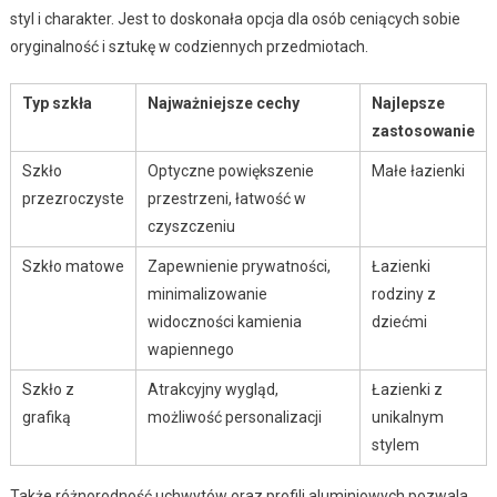
styl i charakter. Jest to doskonała opcja dla osób ceniących sobie
oryginalność i sztukę w codziennych przedmiotach.
Typ szkła
Najważniejsze cechy
Najlepsze
zastosowanie
Szkło
Optyczne powiększenie
Małe łazienki
przezroczyste
przestrzeni, łatwość w
czyszczeniu
Szkło matowe
Zapewnienie prywatności,
Łazienki
minimalizowanie
rodziny z
widoczności kamienia
dziećmi
wapiennego
Szkło z
Atrakcyjny wygląd,
Łazienki z
grafiką
możliwość personalizacji
unikalnym
stylem
Także różnorodność uchwytów oraz profili aluminiowych pozwala