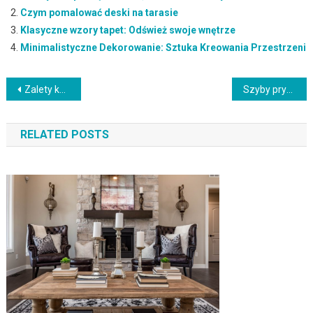
Czym pomalować deski na tarasie
Klasyczne wzory tapet: Odśwież swoje wnętrze
Minimalistyczne Dekorowanie: Sztuka Kreowania Przestrzeni
Nawigacja
Zalety kabiny prysznicowej z hartowanego szkła
Szyby prysznicowe na zamówienie – dlaczego są najlepszym rozwiązaniem?
wpisu
RELATED POSTS