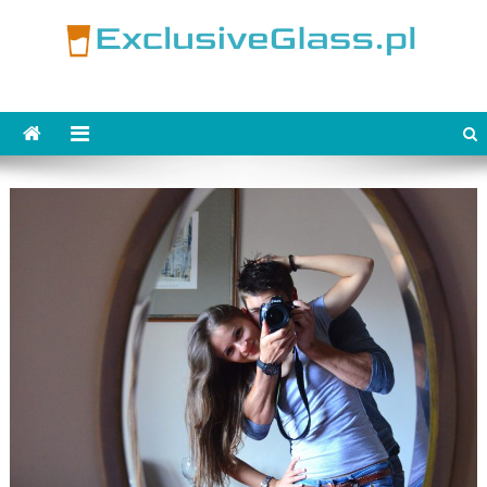
Skip
to
content
ExclusiveGlass.pl