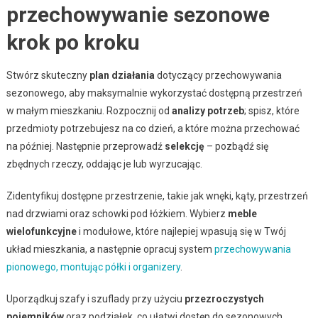
przechowywanie sezonowe
krok po kroku
Stwórz skuteczny
plan działania
dotyczący przechowywania
sezonowego, aby maksymalnie wykorzystać dostępną przestrzeń
w małym mieszkaniu. Rozpocznij od
analizy potrzeb
; spisz, które
przedmioty potrzebujesz na co dzień, a które można przechować
na później. Następnie przeprowadź
selekcję
– pozbądź się
zbędnych rzeczy, oddając je lub wyrzucając.
Zidentyfikuj dostępne przestrzenie, takie jak wnęki, kąty, przestrzeń
nad drzwiami oraz schowki pod łóżkiem. Wybierz
meble
wielofunkcyjne
i modułowe, które najlepiej wpasują się w Twój
układ mieszkania, a następnie opracuj system
przechowywania
pionowego, montując półki i organizery
.
Uporządkuj szafy i szuflady przy użyciu
przezroczystych
pojemników
oraz podziałek, co ułatwi dostęp do sezonowych