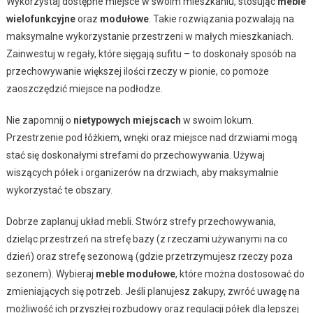
Wykorzystaj dostępne miejsce w swoim mieszkaniu, stosując
meble
wielofunkcyjne
oraz
modułowe
. Takie rozwiązania pozwalają na
maksymalne wykorzystanie przestrzeni w małych mieszkaniach.
Zainwestuj w regały, które sięgają sufitu – to doskonały sposób na
przechowywanie większej ilości rzeczy w pionie, co pomoże
zaoszczędzić miejsce na podłodze.
Nie zapomnij o
nietypowych miejscach
w swoim lokum.
Przestrzenie pod łóżkiem, wnęki oraz miejsce nad drzwiami mogą
stać się doskonałymi strefami do przechowywania. Używaj
wiszących półek i organizerów na drzwiach, aby maksymalnie
wykorzystać te obszary.
Dobrze zaplanuj układ mebli. Stwórz strefy przechowywania,
dzieląc przestrzeń na strefę bazy (z rzeczami używanymi na co
dzień) oraz strefę sezonową (gdzie przetrzymujesz rzeczy poza
sezonem). Wybieraj
meble modułowe
, które można dostosować do
zmieniających się potrzeb. Jeśli planujesz zakupy, zwróć uwagę na
możliwość ich przyszłej rozbudowy oraz regulacji półek dla lepszej