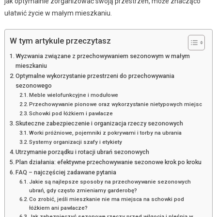
jak optymalnie zorganizować swoją przestrzeń, może znacząco
ułatwić życie w małym mieszkaniu.
W tym artykule przeczytasz
Wyzwania związane z przechowywaniem sezonowym w małym
mieszkaniu
Optymalne wykorzystanie przestrzeni do przechowywania
sezonowego
Meble wielofunkcyjne i modułowe
Przechowywanie pionowe oraz wykorzystanie nietypowych miejsc
Schowki pod łóżkiem i pawlacze
Skuteczne zabezpieczenie i organizacja rzeczy sezonowych
Worki próżniowe, pojemniki z pokrywami i torby na ubrania
Systemy organizacji szafy i etykiety
Utrzymanie porządku i rotacji ubrań sezonowych
Plan działania: efektywne przechowywanie sezonowe krok po kroku
FAQ – najczęściej zadawane pytania
Jakie są najlepsze sposoby na przechowywanie sezonowych
ubrań, gdy często zmieniamy garderobę?
Co zrobić, jeśli mieszkanie nie ma miejsca na schowki pod
łóżkiem ani pawlacze?
Jak zabezpieczyć sezonowe rzeczy przed wilgocią i pleśnią w