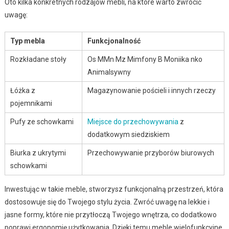
Oto kilka konkretnych rodzajów mebli, na które warto zwrócić
uwagę:
Typ mebla
Funkcjonalność
Rozkładane stoły
Os MMn Mz Mimfony B Moniika nko
Animalsywny
Łóżka z
Magazynowanie pościeli i innych rzeczy
pojemnikami
Pufy ze schowkami
Miejsce do przechowywania
z
dodatkowym siedziskiem
Biurka z ukrytymi
Przechowywanie przyborów biurowych
schowkami
Inwestując w takie meble, stworzysz funkcjonalną przestrzeń, która
dostosowuje się do Twojego stylu życia. Zwróć uwagę na lekkie i
jasne formy, które nie przytłoczą Twojego wnętrza, co dodatkowo
poprawi ergonomię użytkowania. Dzięki temu meble wielofunkcyjne