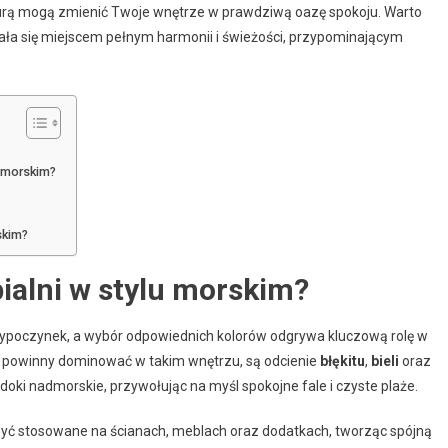
turą mogą zmienić Twoje wnętrze w prawdziwą oazę spokoju. Warto
stała się miejscem pełnym harmonii i świeżości, przypominającym
u morskim?
skim?
pialni w stylu morskim?
i wypoczynek, a wybór odpowiednich kolorów odgrywa kluczową rolę w
e powinny dominować w takim wnętrzu, są odcienie
błękitu
,
bieli
oraz
idoki nadmorskie, przywołując na myśl spokojne fale i czyste plaże.
ą być stosowane na ścianach, meblach oraz dodatkach, tworząc spójną