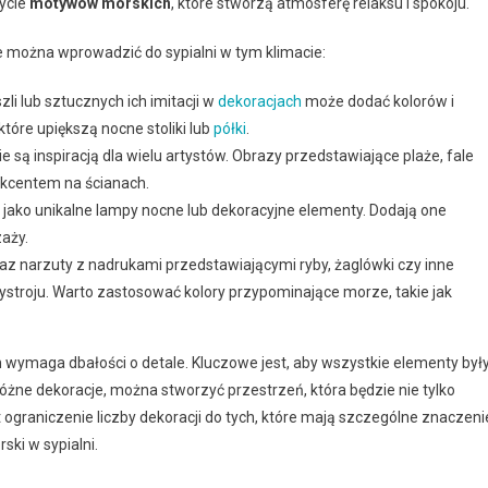
ycie
motywów morskich
, które stworzą atmosferę relaksu i spokoju.
re można wprowadzić do sypialni w tym klimacie:
i lub sztucznych ich imitacji w
dekoracjach
może dodać kolorów i
tóre upiększą nocne stoliki lub
półki
.
 są inspiracją dla wielu artystów. Obrazy przedstawiające plaże, fale
kcentem na ścianach.
 jako unikalne lampy nocne lub dekoracyjne elementy. Dodają one
zaży.
raz narzuty z nadrukami przedstawiającymi ryby, żaglówki czy inne
stroju. Warto zastosować kolory przypominające morze, takie jak
m wymaga dbałości o detale. Kluczowe jest, aby wszystkie elementy był
różne dekoracje, można stworzyć przestrzeń, która będzie nie tylko
 ograniczenie liczby dekoracji do tych, które mają szczególne znaczeni
ski w sypialni.