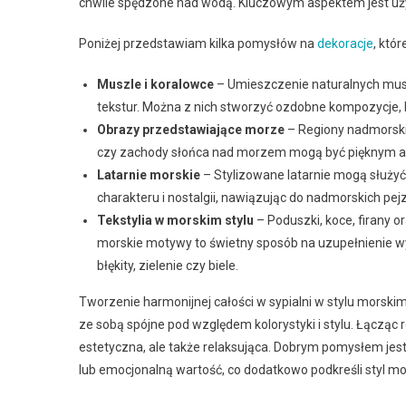
chwile spędzone nad wodą. Kluczowym aspektem jest uż
Poniżej przedstawiam kilka pomysłów na
dekoracje
, któ
Muszle i koralowce
– Umieszczenie naturalnych muszl
tekstur. Można z nich stworzyć ozdobne kompozycje, k
Obrazy przedstawiające morze
– Regiony nadmorskie
czy zachody słońca nad morzem mogą być pięknym a
Latarnie morskie
– Stylizowane latarnie mogą służyć
charakteru i nostalgii, nawiązując do nadmorskich pej
Tekstylia w morskim stylu
– Poduszki, koce, firany o
morskie motywy to świetny sposób na uzupełnienie wy
błękity, zielenie czy biele.
Tworzenie harmonijnej całości w sypialni w stylu morski
ze sobą spójne pod względem kolorystyki i stylu. Łącząc 
estetyczna, ale także relaksująca. Dobrym pomysłem jest
lub emocjonalną wartość, co dodatkowo podkreśli styl mor