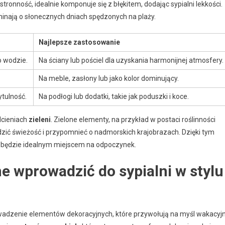
tronność, idealnie komponuje się z błękitem, dodając sypialni lekkości.
inają o słonecznych dniach spędzonych na plaży.
Najlepsze zastosowanie
o wodzie.
Na ściany lub pościel dla uzyskania harmonijnej atmosfery.
Na meble, zasłony lub jako kolor dominujący.
ytulność.
Na podłogi lub dodatki, takie jak poduszki i koce.
dcieniach
zieleni
. Zielone elementy, na przykład w postaci roślinności
ić świeżość i przypomnieć o nadmorskich krajobrazach. Dzięki tym
a będzie idealnym miejscem na odpoczynek.
e wprowadzić do sypialni w stylu
owadzenie elementów dekoracyjnych, które przywołują na myśl wakacyj