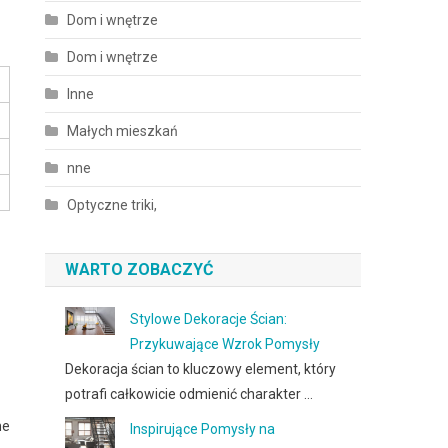
Dom i wnętrze
Dom i wnętrze
Inne
Małych mieszkań
nne
Optyczne triki,
WARTO ZOBACZYĆ
Stylowe Dekoracje Ścian:
Przykuwające Wzrok Pomysły
Dekoracja ścian to kluczowy element, który
potrafi całkowicie odmienić charakter …
ne
Inspirujące Pomysły na