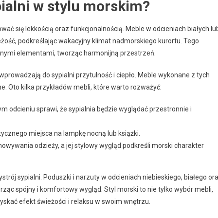
ialni w stylu morskim?
ować się lekkością oraz funkcjonalnością. Meble w odcieniach białych lu
ość, podkreślając wakacyjny klimat nadmorskiego kurortu. Tego
nymi elementami, tworząc harmonijną przestrzeń.
wprowadzają do sypialni przytulność i ciepło. Meble wykonane z tych
ne. Oto kilka przykładów mebli, które warto rozważyć:
ym odcieniu sprawi, że sypialnia będzie wyglądać przestronnie i
ktycznego miejsca na lampkę nocną lub książki.
owywania odzieży, a jej stylowy wygląd podkreśli morski charakter
trój sypialni. Poduszki i narzuty w odcieniach niebieskiego, białego or
c spójny i komfortowy wygląd. Styl morski to nie tylko wybór mebli,
yskać efekt świeżości i relaksu w swoim wnętrzu.