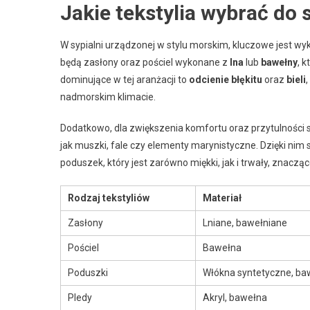
Jakie tekstylia wybrać do 
W sypialni urządzonej w stylu morskim, kluczowe jest wy
będą zasłony oraz pościel wykonane z
lna
lub
bawełny
, k
dominujące w tej aranżacji to
odcienie błękitu
oraz
bieli
nadmorskim klimacie.
Dodatkowo, dla zwiększenia komfortu oraz przytulności 
jak muszki, fale czy elementy marynistyczne. Dzięki nim
poduszek, który jest zarówno miękki, jak i trwały, znacząc
Rodzaj tekstyliów
Materiał
Zasłony
Lniane, bawełniane
Pościel
Bawełna
Poduszki
Włókna syntetyczne, ba
Pledy
Akryl, bawełna