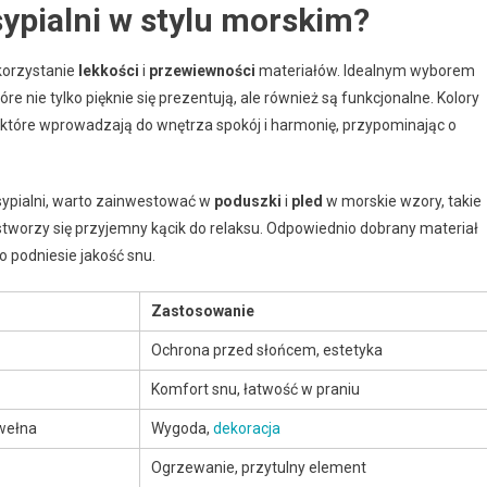
sypialni w stylu morskim?
korzystanie
lekkości
i
przewiewności
materiałów. Idealnym wyborem
tóre nie tylko pięknie się prezentują, ale również są funkcjonalne. Kolory
, które wprowadzają do wnętrza spokój i harmonię, przypominając o
sypialni, warto zainwestować w
poduszki
i
pled
w morskie wzory, takie
 stworzy się przyjemny kącik do relaksu. Odpowiednio dobrany materiał
o podniesie jakość snu.
Zastosowanie
Ochrona przed słońcem, estetyka
Komfort snu, łatwość w praniu
wełna
Wygoda,
dekoracja
Ogrzewanie, przytulny element