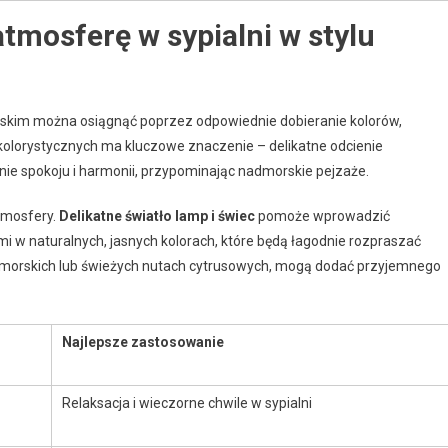
atmosferę w sypialni w stylu
orskim można osiągnąć poprzez odpowiednie dobieranie kolorów,
kolorystycznych ma kluczowe znaczenie – delikatne odcienie
nie spokoju i harmonii, przypominając nadmorskie pejzaże.
tmosfery.
Delikatne światło lamp i świec
pomoże wprowadzić
mi w naturalnych, jasnych kolorach, które będą łagodnie rozpraszać
 morskich lub świeżych nutach cytrusowych, mogą dodać przyjemnego
Najlepsze zastosowanie
Relaksacja i wieczorne chwile w sypialni