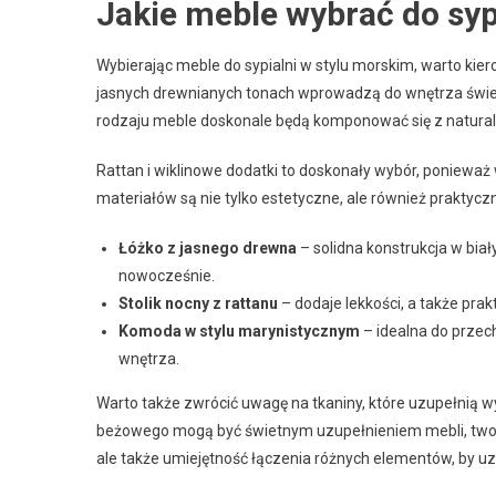
Jakie meble wybrać do syp
Wybierając meble do sypialni w stylu morskim, warto kier
jasnych drewnianych tonach wprowadzą do wnętrza śwież
rodzaju meble doskonale będą komponować się z natural
Rattan i wiklinowe dodatki to doskonały wybór, ponieważ 
materiałów są nie tylko estetyczne, ale również praktycz
Łóżko z jasnego drewna
– solidna konstrukcja w biał
nowocześnie.
Stolik nocny z rattanu
– dodaje lekkości, a także pra
Komoda w stylu marynistycznym
– idealna do przech
wnętrza.
Warto także zwrócić uwagę na tkaniny, które uzupełnią wys
beżowego mogą być świetnym uzupełnieniem mebli, tworzą
ale także umiejętność łączenia różnych elementów, by uz