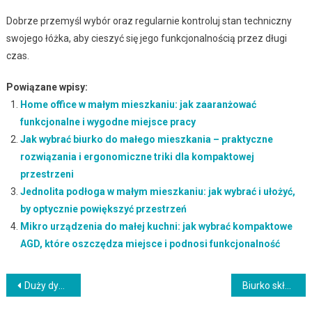
Dobrze przemyśl wybór oraz regularnie kontroluj stan techniczny
swojego łóżka, aby cieszyć się jego funkcjonalnością przez długi
czas.
Powiązane wpisy:
Home office w małym mieszkaniu: jak zaaranżować
funkcjonalne i wygodne miejsce pracy
Jak wybrać biurko do małego mieszkania – praktyczne
rozwiązania i ergonomiczne triki dla kompaktowej
przestrzeni
Jednolita podłoga w małym mieszkaniu: jak wybrać i ułożyć,
by optycznie powiększyć przestrzeń
Mikro urządzenia do małej kuchni: jak wybrać kompaktowe
AGD, które oszczędza miejsce i podnosi funkcjonalność
Nawigacja
Duży dywan w pokoju: jak dobrać rozmiar i proporcje, by stworzyć harmonijną przestrzeń
Biurko składane do małego mieszkania: jak wybrać funkcjonalny i trwały model oszczędzający przestrzeń