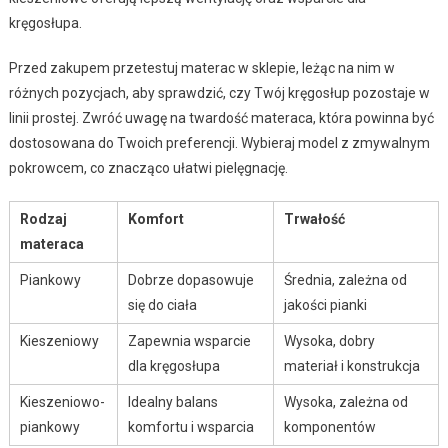
kręgosłupa.
Przed zakupem przetestuj materac w sklepie, leżąc na nim w
różnych pozycjach, aby sprawdzić, czy Twój kręgosłup pozostaje w
linii prostej. Zwróć uwagę na twardość materaca, która powinna być
dostosowana do Twoich preferencji. Wybieraj model z zmywalnym
pokrowcem, co znacząco ułatwi pielęgnację.
Rodzaj
Komfort
Trwałość
materaca
Piankowy
Dobrze dopasowuje
Średnia, zależna od
się do ciała
jakości pianki
Kieszeniowy
Zapewnia wsparcie
Wysoka, dobry
dla kręgosłupa
materiał i konstrukcja
Kieszeniowo-
Idealny balans
Wysoka, zależna od
piankowy
komfortu i wsparcia
komponentów