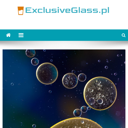
Skip
to
content
ExclusiveGlass.pl