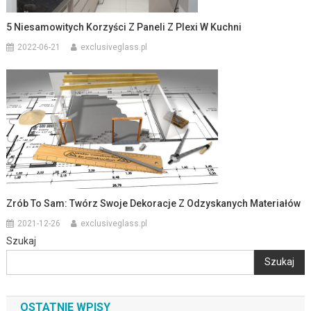
5 Niesamowitych Korzyści Z Paneli Z Plexi W Kuchni
2022-06-21
exclusiveglass.pl
Zrób To Sam: Twórz Swoje Dekoracje Z Odzyskanych Materiałów
2021-12-26
exclusiveglass.pl
Szukaj
Szukaj
OSTATNIE WPISY