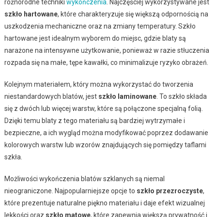
różnorodne techniki
wykończenia
. Najczęściej wykorzystywane jest
szkło hartowane
, które charakteryzuje się większą odpornością na
uszkodzenia mechaniczne oraz na zmiany temperatury. Szkło
hartowane jest idealnym wyborem do miejsc, gdzie blaty są
narażone na intensywne użytkowanie, ponieważ w razie stłuczenia
rozpada się na małe, tępe kawałki, co minimalizuje ryzyko obrażeń.
Kolejnym materiałem, który można wykorzystać do tworzenia
niestandardowych blatów, jest
szkło laminowane
. To szkło składa
się z dwóch lub więcej warstw, które są połączone specjalną folią.
Dzięki temu blaty z tego materiału są bardziej wytrzymałe i
bezpieczne, a ich wygląd można modyfikować poprzez dodawanie
kolorowych warstw lub wzorów znajdujących się pomiędzy taflami
szkła.
Możliwości wykończenia blatów szklanych są niemal
nieograniczone. Najpopularniejsze opcje to
szkło przezroczyste
,
które prezentuje naturalne piękno materiału i daje efekt wizualnej
lekkości oraz
szkło matowe
, które zapewnia większą prywatność i