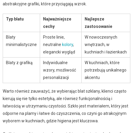
abstrakcyjne grafiki, które przyciągają wzrok.
Typ blatu
Najważniejsze
Najlepsze
cechy
zastosowanie
Blaty
Proste linie,
W nowoczesnych
minimalistyczne
neutralne
kolory
,
wnętrzach, w
elegancki wygląd
kuchniach i łazienkach
Blaty z grafiką
Indywidualne
W kuchniach, które
wzory, możliwość
potrzebują unikalnego
personalizacji
akcentu
Warto również zauważyć, że wybierając blat szklany, klienci często
kierują się nie tylko estetyką, ale również funkcjonalnością i
łatwością w utrzymaniu czystości. Szkło jest materiałem, który jest
odporne na plamy i łatwe do czyszczenia, co czyni go atrakcyjnym
wyborem w kuchniach, gdzie higiena jest kluczowa.