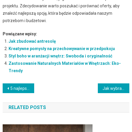
projektu. Zdecydowanie warto poszukać i porównać oferty, aby
znaleźć najlepszą opcję, która będzie odpowiadała naszym
potrzebom i budżetowi.
Powiązane wpisy:
Jak zbudować antresolę
Kreatywne pomysły na przechowywanie w przedpokoju
Styl boho w aranżacji wnętrz: Swoboda i oryginalność
Zastosowanie Naturalnych Materiałów w Wnętrzach: Eko-
Trendy
Nawigacja
5 najlepszych szklanych okładzin do kuchni
Jak wybrać paletę kolorów, która ułatwi Ci życie?
wpisu
RELATED POSTS