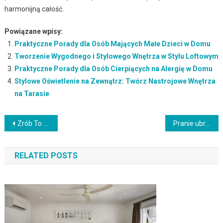
harmonijną całość.
Powiązane wpisy:
Praktyczne Porady dla Osób Mających Małe Dzieci w Domu
Tworzenie Wygodnego i Stylowego Wnętrza w Stylu Loftowym
Praktyczne Porady dla Osób Cierpiących na Alergię w Domu
Stylowe Oświetlenie na Zewnątrz: Twórz Nastrojowe Wnętrza
na Tarasie
Nawigacja
Zrób To Sam: Kreatywne Pomysły na Recykling Mebli
Pranie ubrań razem czy osobno
wpisu
RELATED POSTS