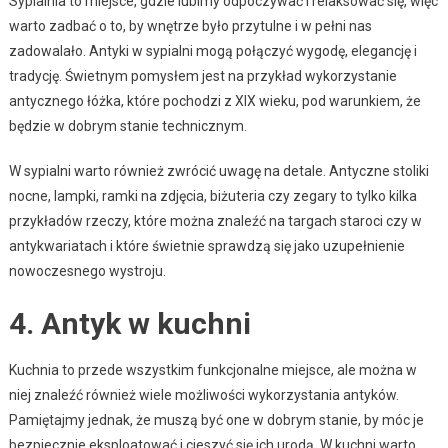
Sypialnia to miejsce, gdzie lubimy odpoczywać i relaksować się, więc
warto zadbać o to, by wnętrze było przytulne i w pełni nas
zadowalało. Antyki w sypialni mogą połączyć wygodę, elegancję i
tradycję. Świetnym pomysłem jest na przykład wykorzystanie
antycznego łóżka, które pochodzi z XIX wieku, pod warunkiem, że
będzie w dobrym stanie technicznym.
W sypialni warto również zwrócić uwagę na detale. Antyczne stoliki
nocne, lampki, ramki na zdjęcia, biżuteria czy zegary to tylko kilka
przykładów rzeczy, które można znaleźć na targach staroci czy w
antykwariatach i które świetnie sprawdzą się jako uzupełnienie
nowoczesnego wystroju.
4. Antyk w kuchni
Kuchnia to przede wszystkim funkcjonalne miejsce, ale można w
niej znaleźć również wiele możliwości wykorzystania antyków.
Pamiętajmy jednak, że muszą być one w dobrym stanie, by móc je
bezpiecznie eksploatować i cieszyć się ich urodą. W kuchni warto