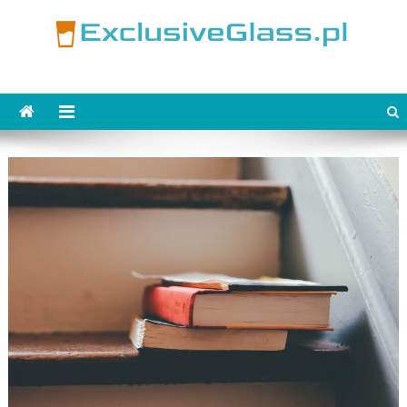
Skip
to
content
ExclusiveGlass.pl