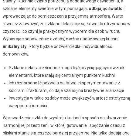
Salony i kuchnie często potrzebują dodatkowego oświetlenia, a
szklane elementy świetnie w tym pomagają,
odbijając światło
i
wprowadzając do pomieszczenia przyjemną atmosferę. Warto
również zauważyć, że szklane dekoracje są łatwe do utrzymania w
czystości, co czyni je praktycznym wyborem dla osób w ruchu.
Wybierając odpowiednie ozdoby, można nadać swojej kuchni
unikalny styl
, który będzie odzwierciedlał indywidualność
domowników.
Szklane dekoracje ścienne mogą być przyciągającymi wzrok
elementami, które stają się centralnym punktem kuchni.
Ich różnorodność pozwala na łatwe eksperymentowanie z
kolorami i fakturami, co daje szansę na kreatywne aranżacje.
Inwestycja w takie ozdoby może zwiększyć wartość estetyczną
całej nieruchomości.
Wprowadzenie szkła do wystroju kuchni to sposób na stworzenie
harmonijnej przestrzeni, w której gotowanie i spędzanie czasu z
bliskimi stanie się jeszcze bardziej przyjemne. Nie tylko dodają one