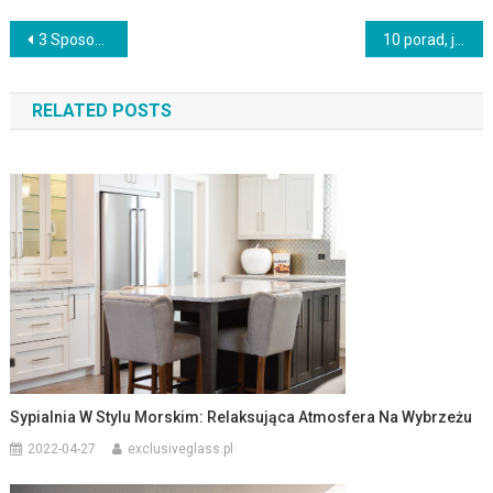
Nawigacja
3 Sposoby na udekorowanie pokoju szklaną sztuką
10 porad, jak przygotować kuchnię na Święta
wpisu
RELATED POSTS
Sypialnia W Stylu Morskim: Relaksująca Atmosfera Na Wybrzeżu
2022-04-27
exclusiveglass.pl