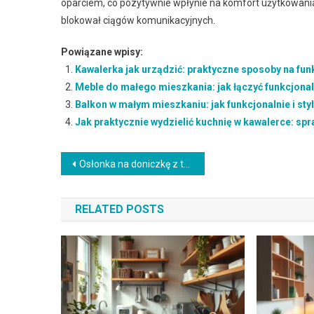
oparciem, co pozytywnie wpłynie na komfort użytkowania.
blokował ciągów komunikacyjnych.
Powiązane wpisy:
Kawalerka jak urządzić: praktyczne sposoby na fun
Meble do małego mieszkania: jak łączyć funkcjonal
Balkon w małym mieszkaniu: jak funkcjonalnie i st
Jak praktycznie wydzielić kuchnię w kawalerce: sp
Nawigacja
Osłonka na doniczkę z tkaniny DIY: jak uszyć praktyczną i efektowną dekorację krok po kroku
wpisu
RELATED POSTS