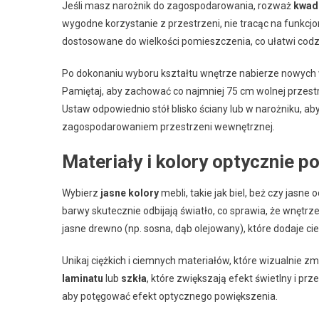
Jeśli masz narożnik do zagospodarowania, rozważ
kwad
wygodne korzystanie z przestrzeni, nie tracąc na funkcjon
dostosowane do wielkości pomieszczenia, co ułatwi cod
Po dokonaniu wyboru kształtu wnętrze nabierze nowych w
Pamiętaj, aby zachować co najmniej 75 cm wolnej przest
Ustaw odpowiednio stół blisko ściany lub w narożniku, a
zagospodarowaniem przestrzeni wewnętrznej.
Materiały i kolory optycznie 
Wybierz
jasne kolory
mebli, takie jak biel, beż czy jasne
barwy skutecznie odbijają światło, co sprawia, że wnętrze 
jasne drewno (np. sosna, dąb olejowany), które dodaje cie
Unikaj ciężkich i ciemnych materiałów, które wizualnie z
laminatu
lub
szkła
, które zwiększają efekt świetlny i pr
aby potęgować efekt optycznego powiększenia.