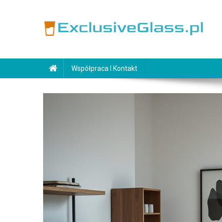
Skip
to
content
ExclusiveGlass.pl
Współpraca I Kontakt