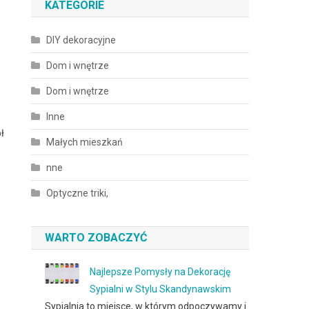
KATEGORIE
DIY dekoracyjne
Dom i wnętrze
Dom i wnętrze
Inne
ł
Małych mieszkań
nne
Optyczne triki,
WARTO ZOBACZYĆ
Najlepsze Pomysły na Dekorację
Sypialni w Stylu Skandynawskim
Sypialnia to miejsce, w którym odpoczywamy i