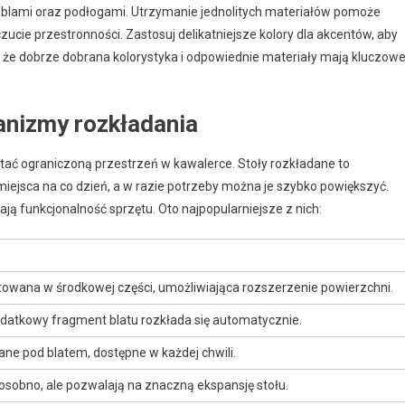
 meblami oraz podłogami. Utrzymanie jednolitych materiałów pomoże
cie przestronności. Zastosuj delikatniejsze kolory dla akcentów, aby
, że dobrze dobrana kolorystyka i odpowiednie materiały mają kluczow
anizmy rozkładania
tać ograniczoną przestrzeń w kawalerce. Stoły rozkładane to
iejsca na co dzień, a w razie potrzeby można je szybko powiększyć.
 funkcjonalność sprzętu. Oto najpopularniejsze z nich:
owana w środkowej części, umożliwiająca rozszerzenie powierzchni.
dodatkowy fragment blatu rozkłada się automatycznie.
e pod blatem, dostępne w każdej chwili.
obno, ale pozwalają na znaczną ekspansję stołu.