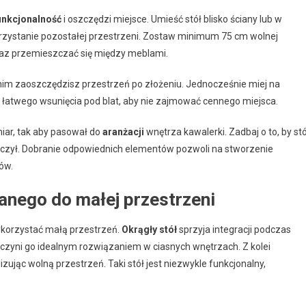
unkcjonalność
i oszczędzi miejsce. Umieść stół blisko ściany lub w
orzystanie pozostałej przestrzeni. Zostaw minimum 75 cm wolnej
oraz przemieszczać się między meblami.
nim zaoszczędzisz przestrzeń po złożeniu. Jednocześnie miej na
 łatwego wsunięcia pod blat, aby nie zajmować cennego miejsca.
miar, tak aby pasował do
aranżacji
wnętrza kawalerki. Zadbaj o to, by stó
 łączył. Dobranie odpowiednich elementów pozwoli na stworzenie
ów.
anego do małej przestrzeni
ykorzystać małą przestrzeń.
Okrągły stół
sprzyja integracji podczas
 czyni go idealnym rozwiązaniem w ciasnych wnętrzach. Z kolei
zując wolną przestrzeń. Taki stół jest niezwykle funkcjonalny,