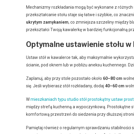
Mechanizmy rozkładania mogą być wykonane z różnych mat
przekształcanie stołu staje się łatwe i szybkie, co znacz
ukrytym zamykaniem
, co zmniejsza szczeliny między b
przekształci Twoją kawalerkę w bardziej funkcjonalną pr
Optymalne ustawienie stołu w
Ustaw stół w kawalerce tak, aby maksymalnie wykorzyst
ścianie, pod oknem lub w pobliżu aneksu kuchennego. Dzi
Zaplanuj, aby przy stole pozostało około
60–80 cm
wolne
się. Jeśli wybierasz stół rozkładany, dodaj
40–60 cm
wolne
W
mieszkaniach typu studio stół prostokątny ustaw pros
między strefą kuchenną a wypoczynkową. Prostokątne sto
komfortową przestrzeń do siedzenia przy dłuższej stroni
Pamiętaj również o regularnym sprawdzaniu stabilności