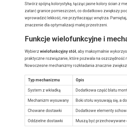
Stwórz spójną kolorystykę, łącząc jasne kolory ścian z
zatarć granice pomieszczeń, co dodatkowo zwiększy poczu
wprowadzić lekkość, nie przytłaczając wnętrza. Pamiętaj
znaczenie dla optymalizacji małej przestrzeni.
Funkcje wielofunkcyjne i mech
Wybierz
wielofunkcyjny stół
, aby maksymalnie wykorzys
praktyczne rozwiązanie, które pozwala na oszczędność m
Nowoczesne mechanizmy rozkładania znacznie zwiększają
Typ mechanizmu
Opis
System z wkładką
Dodatkowa część blatu mont
Mechanizm wysuwany
Boki stołu wysuwają się, a 
Chowane dostawki
Dodatkowe elementy schowan
Oddzielne dostawki
Muszą być przechowywane os