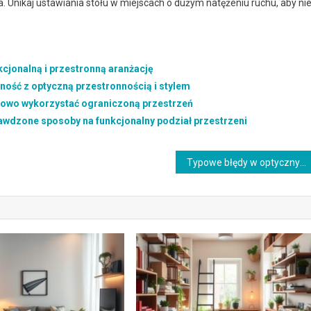
 Unikaj ustawiania stołu w miejscach o dużym natężeniu ruchu, aby ni
kcjonalną i przestronną aranżację
ność z optyczną przestronnością i stylem
ylowo wykorzystać ograniczoną przestrzeń
rawdzone sposoby na funkcjonalny podział przestrzeni
Typowe błędy w optycznych trikach: jak je rozpoznać i poprawić dla lepszego komfortu widzenia