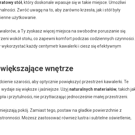
ratowy stół
, który doskonale wpasuje się w takie miejsce. Umożliwi
alności. Zwróć uwagę na to, aby zarówno krzesła, jak i stół były
zienne użytkowanie.
alorów, a Ty zyskasz więcej miejsca na swobodne poruszanie się.
rzeni wokół stołu, co zapewni komfort podczas codziennych czynności.
by wykorzystać każdy centymetr kawalerki i ciesz się efektywnym
powiększające wnętrze
 odcienie szarości, aby optycznie powiększyć przestrzeń kawalerki. Te
wydaje się większe i jaśniejsze. Użyj
naturalnych materiałów
, takich ja
pła i przytulności, nie przytłaczając jednocześnie małej przestrzeni.
mniejszają pokój. Zamiast tego, postaw na gładkie powierzchnie z
zestronności. Możesz zastosować również lustra i subtelne oświetlenie,