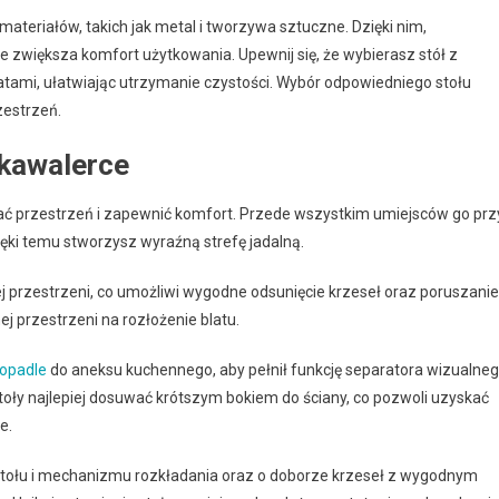
eriałów, takich jak metal i tworzywa sztuczne. Dzięki nim,
nie zwiększa komfort użytkowania. Upewnij się, że wybierasz stół z
latami, ułatwiając utrzymanie czystości. Wybór odpowiedniego stołu
zestrzeń.
 kawalerce
ać przestrzeń i zapewnić komfort. Przede wszystkim umiejsców go prz
ęki temu stworzysz wyraźną strefę jadalną.
j przestrzeni, co umożliwi wygodne odsunięcie krzeseł oraz poruszanie
j przestrzeni na rozłożenie blatu.
topadle
do aneksu kuchennego, aby pełnił funkcję separatora wizualne
ły najlepiej dosuwać krótszym bokiem do ściany, co pozwoli uzyskać
e.
 stołu i mechanizmu rozkładania oraz o doborze krzeseł z wygodnym