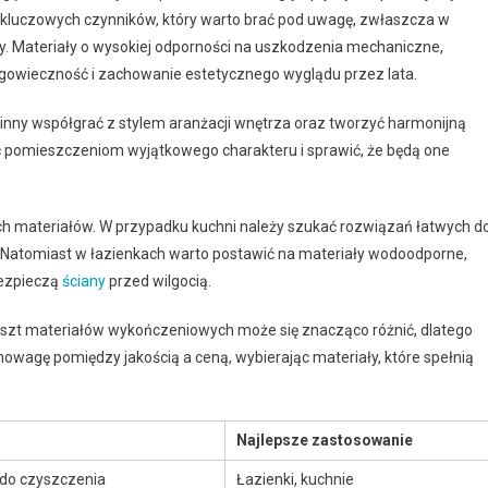
 kluczowych czynników, który warto brać pod uwagę, zwłaszcza w
laty. Materiały o wysokiej odporności na uszkodzenia mechaniczne,
gowieczność i zachowanie estetycznego wyglądu przez lata.
winny współgrać z stylem aranżacji wnętrza oraz tworzyć harmonijną
ć pomieszczeniom wyjątkowego charakteru i sprawić, że będą one
 materiałów. W przypadku kuchni należy szukać rozwiązań łatwych d
. Natomiast w łazienkach warto postawić na materiały wodoodporne,
bezpieczą
ściany
przed wilgocią.
oszt materiałów wykończeniowych może się znacząco różnić, dlatego
owagę pomiędzy jakością a ceną, wybierając materiały, które spełnią
Najlepsze zastosowanie
 do czyszczenia
Łazienki, kuchnie