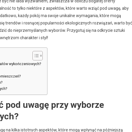
yć nie lada wyzwaniem, zwłaszcza w obliczu bogatej oferty
lność to tylko niektóre z aspektów, które warto wziąć pod uwagę, aby
Dodatkowo, każdy pokój ma swoje unikalne wymagania, które mogą
ię trendów i rosnącej popularności ekologicznych rozwiązań, warto by
zić do nieprzemyślanych wyborów. Przygotuj się na odkrycie sztuki
nętrzom charakter i styl!
riałów wykończeniowych?
pomieszczeń?
h?
ych?
ąć pod uwagę przy wyborze
wych?
ę na kilka istotnych aspektów, które mogą wpłynąć na późniejszą