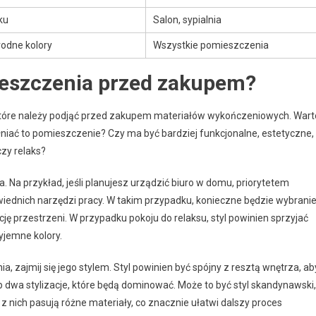
ku
Salon, sypialnia
rodne kolory
Wszystkie pomieszczenia
omieszczenia przed zakupem?
i, które należy podjąć przed zakupem materiałów wykończeniowych. Wart
łniać to pomieszczenie? Czy ma być bardziej funkcjonalne, estetyczne,
zy relaks?
 Na przykład, jeśli planujesz urządzić biuro w domu, priorytetem
ednich narzędzi pracy. W takim przypadku, konieczne będzie wybrani
ję przestrzeni. W przypadku pokoju do relaksu, styl powinien sprzyjać
yjemne kolory.
a, zajmij się jego stylem. Styl powinien być spójny z resztą wnętrza, ab
b dwa stylizacje, które będą dominować. Może to być styl skandynawski,
z nich pasują różne materiały, co znacznie ułatwi dalszy proces