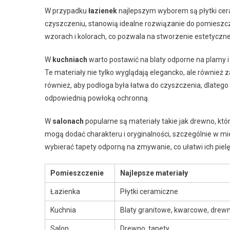
W przypadku
łazienek
najlepszym wyborem są płytki cera
czyszczeniu, stanowią idealne rozwiązanie do pomieszcz
wzorach i kolorach, co pozwala na stworzenie estetyczn
W
kuchniach
warto postawić na blaty odporne na plamy i
Te materiały nie tylko wyglądają elegancko, ale również
również, aby podłoga była łatwa do czyszczenia, dlatego 
odpowiednią powłoką ochronną.
W
salonach
popularne są materiały takie jak drewno, któ
mogą dodać charakteru i oryginalności, szczególnie w mi
wybierać tapety odporną na zmywanie, co ułatwi ich pielę
Pomieszczenie
Najlepsze materiały
Łazienka
Płytki ceramiczne
Kuchnia
Blaty granitowe, kwarcowe, drew
Salon
Drewno, tapety