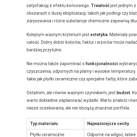
satysfakcję z efektu końcowego.
Trwałość
jest jednym z
obszarach o dużej eksploatacji, takich jak podłogi czy b
zarysowania i różne substancje chemiczne zapewnią dłu
Kolejnym ważnym kryterium jest
estetyka
. Materiały po
całość. Dobry dobór kolorów, faktur i wzorów może nada
bardziej przytulne.
Nie można także zapominać o
funkcjonalności
wybranych
czyszczenia, odpornych na plamy i wysokie temperatury
takie jak płytki ceramiczne czy specjalne farby, które za
Ostatnim, ale równie ważnym czynnikiem, jest
budżet
. K
warto dokładnie zaplanować wydatki. Warto znaleźć równ
nasze oczekiwania, ale nie obciążą znacznie portfela.
Typ materiału
Najważniejsze cechy
Płytki ceramiczne
Odporne na wilgoć, łatwe