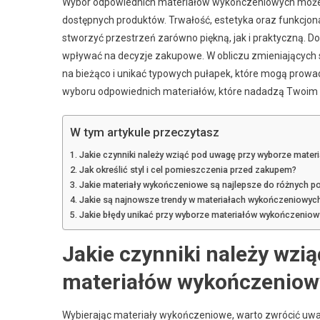
Wybór odpowiednich materiałów wykończeniowych może b
dostępnych produktów. Trwałość, estetyka oraz funkcjona
stworzyć przestrzeń zarówno piękną, jak i praktyczną. 
wpływać na decyzje zakupowe. W obliczu zmieniających s
na bieżąco i unikać typowych pułapek, które mogą prowad
wyboru odpowiednich materiałów, które nadadzą Twoim w
W tym artykule przeczytasz
Jakie czynniki należy wziąć pod uwagę przy wyborze mate
Jak określić styl i cel pomieszczenia przed zakupem?
Jakie materiały wykończeniowe są najlepsze do różnych 
Jakie są najnowsze trendy w materiałach wykończeniowyc
Jakie błędy unikać przy wyborze materiałów wykończeniow
Jakie czynniki należy wzi
materiałów wykończenio
Wybierając materiały wykończeniowe, warto zwrócić uwag