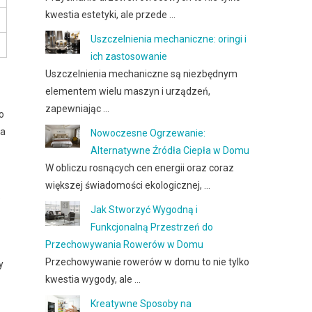
kwestia estetyki, ale przede …
Uszczelnienia mechaniczne: oringi i
ich zastosowanie
Uszczelnienia mechaniczne są niezbędnym
elementem wielu maszyn i urządzeń,
zapewniając …
o
 a
Nowoczesne Ogrzewanie:
Alternatywne Źródła Ciepła w Domu
W obliczu rosnących cen energii oraz coraz
większej świadomości ekologicznej, …
e
Jak Stworzyć Wygodną i
Funkcjonalną Przestrzeń do
Przechowywania Rowerów w Domu
Przechowywanie rowerów w domu to nie tylko
y
kwestia wygody, ale …
Kreatywne Sposoby na