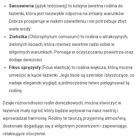
Sansewieria
(język teściowej) to kolejna świetna roślina do
łazienki, która jest niezwykle odporna na zmiany warunków.
Dobrze prosperuje w niskim oświetleniu i nie potrzebuje zbyt
wiele wody.
Zielistka
(Chlorophytum comosum) to roślina o atrakcyjnych,
zielonych liściach, która również świetnie radzi sobie w
wilgotnych warunkach. Pomaga w oczyszczaniu powietrza oraz
dodaje świeżości.
Fikus sprężysty
(Ficus elastica) to roślina większa, którą można
umieścić w kącie łazienki. Jego liście są szerokie i błyszczące, co
nadaje elegancki wygląd, a jednocześnie łatwo pielęgnować tę
roślinę.
Dzięki różnorodności roślin doniczkowych, można stworzyć w
łazience mały ogród, który będzie wpływał na nasz nastrój i
wprowadzał harmonię. Rośliny te tworzą przyjemną atmosferę,
doskonale dogadując się z wilgotnym powietrzem i zapewniając
relaksujące otoczenie.