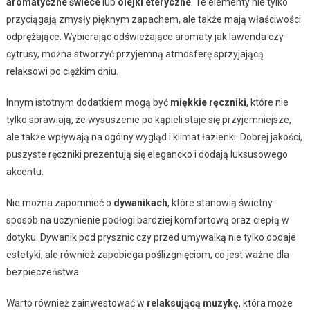
aromatyczne świece
lub
olejki eteryczne
. Te elementy nie tylko
przyciągają zmysły pięknym zapachem, ale także mają właściwości
odprężające. Wybierając odświeżające aromaty jak lawenda czy
cytrusy, można stworzyć przyjemną atmosferę sprzyjającą
relaksowi po ciężkim dniu.
Innym istotnym dodatkiem mogą być
miękkie ręczniki
, które nie
tylko sprawiają, że wysuszenie po kąpieli staje się przyjemniejsze,
ale także wpływają na ogólny wygląd i klimat łazienki. Dobrej jakości,
puszyste ręczniki prezentują się elegancko i dodają luksusowego
akcentu.
Nie można zapomnieć o
dywanikach
, które stanowią świetny
sposób na uczynienie podłogi bardziej komfortową oraz ciepłą w
dotyku. Dywanik pod prysznic czy przed umywalką nie tylko dodaje
estetyki, ale również zapobiega poślizgnięciom, co jest ważne dla
bezpieczeństwa.
Warto również zainwestować w
relaksującą muzykę
, która może