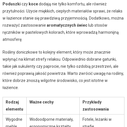
Poduszki
czy
koce
dodają nie tylko komfortu, ale również
przytulności. Użycie miękkich, ciepłych materiałów sprawi, że relaks
w łazience stanie się prawdziwą przyjemnością. Dodatkowo, można
rozważyć zastosowanie
aromatycznych świec
lub stosów
ręczników w pastelowych kolorach, które wprowadzą harmonijną
atmosferę.
Rośliny doniczkowe to kolejny element, który może znacznie
wpłynąć na klimat strefy relaksu. Odpowiednio dobrane gatunki,
takie jak sukulenty czy paprocie, nie tylko ozdobią przestrzeń, ale
również poprawią jakość powietrza. Warto zwrócić uwagę na rośliny,
które dobrze znoszą wilgotne środowisko, co jest istotne w
łazience.
Rodzaj
Ważne cechy
Przykłady
elementu
zastosowania
Wygodne
Wodoodporne materiały,
Fotele, leżanki w
meble
ergonomiczne kształty
strefie