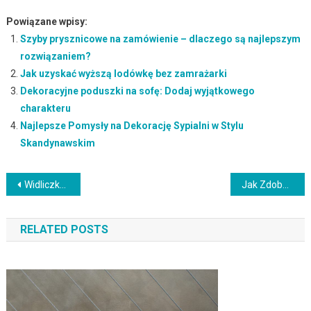
Powiązane wpisy:
Szyby prysznicowe na zamówienie – dlaczego są najlepszym
rozwiązaniem?
Jak uzyskać wyższą lodówkę bez zamrażarki
Dekoracyjne poduszki na sofę: Dodaj wyjątkowego
charakteru
Najlepsze Pomysły na Dekorację Sypialni w Stylu
Skandynawskim
Nawigacja
Widliczka Martensa: Charakterystyczne Cechy i Zastosowanie Widliczki Martensa
Jak Zdobądź Wyjątkowe Meble Vintage dla Twojego Domu
wpisu
RELATED POSTS