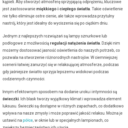
kąpieli. Aby stworzyć atmosferę sprzyjającą odprężeniu, kluczowe
jest zastosowanie
miękkiego i ciepłego światła
. Takie oświetlenie
nie tylko eliminuje ostre cienie, ale także wprowadza przytulny
nastrój, który jest idealny do wyciszenia się po ciężkim dniu.
Jednym z najlepszych rozwiązań są lampy sznurkowe lub
podłogowe z możliwością
regulacji natężenia światła
. Dzięki nim
możemy dostosować jasność oświetlenia do naszych potrzeb, co
pozwala na stworzenie różnorodnych nastrojów. W ciemniejszej
scenerii łatwiej zanurzyć się w relaksującej atmosferze, podczas
gdy jaśniejsze światło sprzyja lepszemu widokowi podczas
codziennych czynności.
Innym efektownym sposobem na dodanie uroku i intymności są
świeczki
. Ich blask tworzy wyjątkowy klimat i wprowadza element
luksusu. Świeczki są dostępne w różnych zapachach, co dodatkowo
wpływa na nasze zmysły i może poprawić jakość relaksu. Można je
ustawić na
półce
, w oknie lub w specjalnych lampionach, co
zwiększy bezpieczeństwo ich użycia.