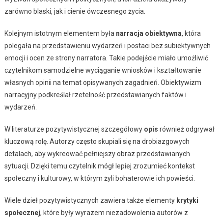
zarówno blaski, jak i cienie ówczesnego życia.
Kolejnym istotnym elementem była
narracja obiektywna
, która
polegała na przedstawieniu wydarzeń i postaci bez subiektywnych
emocji i ocen ze strony narratora. Takie podejście miało umożliwić
czytelnikom samodzielne wyciąganie wniosków i kształtowanie
własnych opinii na temat opisywanych zagadnień. Obiektywizm
narracyjny podkreślał rzetelność przedstawianych faktów i
wydarzeń.
W literaturze pozytywistycznej szczegółowy
opis
również odgrywał
kluczową rolę. Autorzy często skupiali się na drobiazgowych
detalach, aby wykreować pełniejszy obraz przedstawianych
sytuacji. Dzięki temu czytelnik mógł lepiej zrozumieć kontekst
społeczny i kulturowy, w którym żyli bohaterowie ich powieści.
Wiele dzieł pozytywistycznych zawiera także elementy
krytyki
społecznej
, które były wyrazem niezadowolenia autorów z