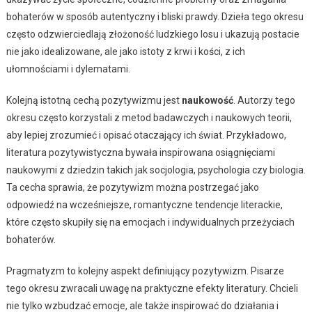
bohaterów w sposób autentyczny i bliski prawdy. Dzieła tego okresu
często odzwierciedlają złożoność ludzkiego losu i ukazują postacie
nie jako idealizowane, ale jako istoty z krwi i kości, z ich
ułomnościami i dylematami.
Kolejną istotną cechą pozytywizmu jest
naukowość
. Autorzy tego
okresu często korzystali z metod badawczych i naukowych teorii,
aby lepiej zrozumieć i opisać otaczający ich świat. Przykładowo,
literatura pozytywistyczna bywała inspirowana osiągnięciami
naukowymi z dziedzin takich jak socjologia, psychologia czy biologia.
Ta cecha sprawia, że pozytywizm można postrzegać jako
odpowiedź na wcześniejsze, romantyczne tendencje literackie,
które często skupiły się na emocjach i indywidualnych przeżyciach
bohaterów.
Pragmatyzm to kolejny aspekt definiujący pozytywizm. Pisarze
tego okresu zwracali uwagę na praktyczne efekty literatury. Chcieli
nie tylko wzbudzać emocje, ale także inspirować do działania i