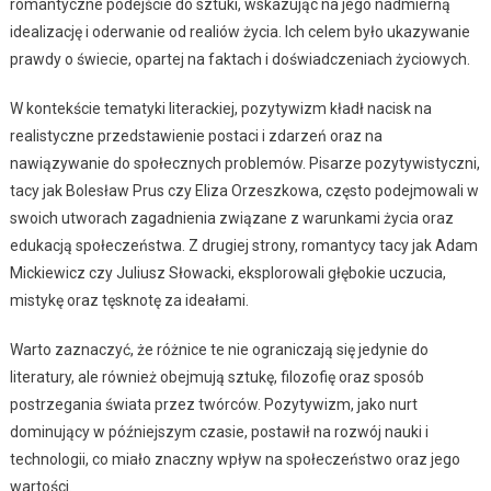
romantyczne podejście do sztuki, wskazując na jego nadmierną
idealizację i oderwanie od realiów życia. Ich celem było ukazywanie
prawdy o świecie, opartej na faktach i doświadczeniach życiowych.
W kontekście tematyki literackiej, pozytywizm kładł nacisk na
realistyczne przedstawienie postaci i zdarzeń oraz na
nawiązywanie do społecznych problemów. Pisarze pozytywistyczni,
tacy jak Bolesław Prus czy Eliza Orzeszkowa, często podejmowali w
swoich utworach zagadnienia związane z warunkami życia oraz
edukacją społeczeństwa. Z drugiej strony, romantycy tacy jak Adam
Mickiewicz czy Juliusz Słowacki, eksplorowali głębokie uczucia,
mistykę oraz tęsknotę za ideałami.
Warto zaznaczyć, że różnice te nie ograniczają się jedynie do
literatury, ale również obejmują sztukę, filozofię oraz sposób
postrzegania świata przez twórców. Pozytywizm, jako nurt
dominujący w późniejszym czasie, postawił na rozwój nauki i
technologii, co miało znaczny wpływ na społeczeństwo oraz jego
wartości.