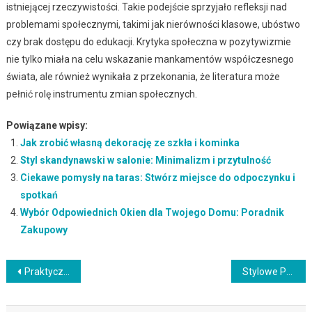
istniejącej rzeczywistości. Takie podejście sprzyjało refleksji nad
problemami społecznymi, takimi jak nierówności klasowe, ubóstwo
czy brak dostępu do edukacji. Krytyka społeczna w pozytywizmie
nie tylko miała na celu wskazanie mankamentów współczesnego
świata, ale również wynikała z przekonania, że literatura może
pełnić rolę instrumentu zmian społecznych.
Powiązane wpisy:
Jak zrobić własną dekorację ze szkła i kominka
Styl skandynawski w salonie: Minimalizm i przytulność
Ciekawe pomysły na taras: Stwórz miejsce do odpoczynku i
spotkań
Wybór Odpowiednich Okien dla Twojego Domu: Poradnik
Zakupowy
Nawigacja
Praktyczne Porady dla Osób, Które Chcą Stworzyć Funkcjonalne Biuro Domowe
Stylowe Przechowywanie Butów w Domu: Poradnik dla Miłośników Obuwia
wpisu