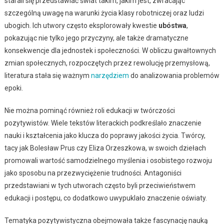
starali się przedstawiać świat takim, jakim jest, zwracając
szczególną uwagę na warunki życia klasy robotniczej oraz ludzi
ubogich. Ich utwory często eksplorowały kwestie
ubóstwa
,
pokazując nie tylko jego przyczyny, ale także dramatyczne
konsekwencje dla jednostek i społeczności. W obliczu gwałtownych
zmian społecznych, rozpoczętych przez rewolucję przemysłową,
literatura stała się ważnym
narzędziem
do analizowania problemów
epoki.
Nie można pominąć również roli edukacji w twórczości
pozytywistów. Wiele tekstów literackich podkreślało znaczenie
nauki i kształcenia jako klucza do poprawy jakości życia. Twórcy,
tacy jak Bolesław Prus czy Eliza Orzeszkowa, w swoich dziełach
promowali wartość samodzielnego myślenia i osobistego rozwoju
jako sposobu na przezwyciężenie trudności. Antagoniści
przedstawiani w tych utworach często byli przeciwieństwem
edukacji i postępu, co dodatkowo uwypuklało znaczenie oświaty.
Tematyka pozytywistyczna obejmowała także fascynację nauką