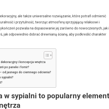
ekoracyjny, ale także uniwersalne rozwiązanie, które potrafi odmienić
alność i przytulność, tworząc atmosferę sprzyjającą relaksowi i
ykończeń pozwala na dopasowanie jej zarówno do nowoczesnych, jak 
yś, jak odpowiednio dobrać drewnianą ścianę, aby podkreślić charakter
 dekoracyjny i koncepcja wnętrza
ii po panele i fornir?
y – od jasnego do ciemnego odcienia?
 sypialni?
ż?
 w sypialni to popularny elemen
nętrza