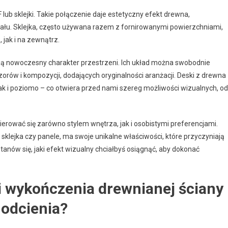
F lub sklejki. Takie połączenie daje estetyczny efekt drewna,
ału. Sklejka, często używana razem z fornirowanymi powierzchniami,
 jak i na zewnątrz.
ją nowoczesny charakter przestrzeni. Ich układ można swobodnie
rów i kompozycji, dodających oryginalności aranżacji. Deski z drewna
k i poziomo – co otwiera przed nami szereg możliwości wizualnych, od
erować się zarówno stylem wnętrza, jak i osobistymi preferencjami.
sklejka czy panele, ma swoje unikalne właściwości, które przyczyniają
stanów się, jaki efekt wizualny chciałbyś osiągnąć, aby dokonać
 i wykończenia drewnianej ściany
 odcienia?