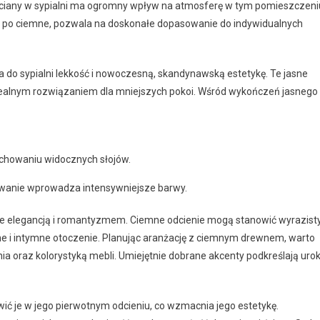
ściany w sypialni ma ogromny wpływ na atmosferę w tym pomieszczeni
e, po ciemne, pozwala na doskonałe dopasowanie do indywidualnych
dza do sypialni lekkość i nowoczesną, skandynawską estetykę. Te jasne
 idealnym rozwiązaniem dla mniejszych pokoi. Wśród wykończeń jasnego
achowaniu widocznych słojów.
cowanie wprowadza intensywniejsze barwy.
nuje elegancją i romantyzmem. Ciemne odcienie mogą stanowić wyrazist
ulne i intymne otoczenie. Planując aranżację z ciemnym drewnem, warto
 oraz kolorystyką mebli. Umiejętnie dobrane akcenty podkreślają uro
ć je w jego pierwotnym odcieniu, co wzmacnia jego estetykę.