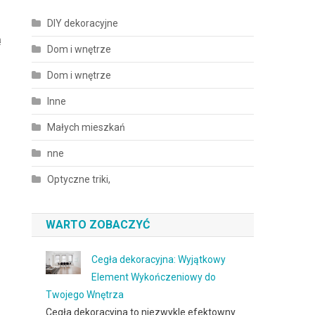
DIY dekoracyjne
ą
Dom i wnętrze
Dom i wnętrze
Inne
Małych mieszkań
nne
Optyczne triki,
WARTO ZOBACZYĆ
Cegła dekoracyjna: Wyjątkowy
Element Wykończeniowy do
Twojego Wnętrza
Cegła dekoracyjna to niezwykle efektowny