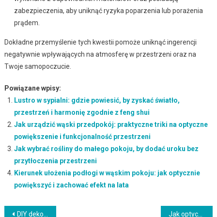
zabezpieczenia, aby uniknąć ryzyka poparzenia lub porażenia
prądem.
Dokładne przemyślenie tych kwestii pomoże uniknąć ingerencji
negatywnie wpływających na atmosferę w przestrzeni oraz na
Twoje samopoczucie.
Powiązane wpisy:
Lustro w sypialni: gdzie powiesić, by zyskać światło,
przestrzeń i harmonię zgodnie z feng shui
Jak urządzić wąski przedpokój: praktyczne triki na optyczne
powiększenie i funkcjonalność przestrzeni
Jak wybrać rośliny do małego pokoju, by dodać uroku bez
przytłoczenia przestrzeni
Kierunek ułożenia podłogi w wąskim pokoju: jak optycznie
powiększyć i zachować efekt na lata
Nawigacja
DIY dekoracje do pokoju dziecka: jak stworzyć przytulną i bezpieczną przestrzeń samodzielnie
Jak optycznie powiększyć pokój zasłonami: praktyczne triki i typowe pułapki aranżacyjne