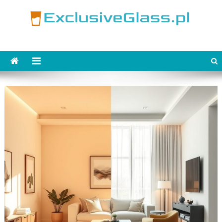
Skip
to
content
ExclusiveGlass.pl