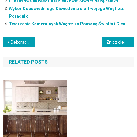
Luksusowe akcesoria łazienkowe: Stwórz oazę relaksu
Wybór Odpowiedniego Oświetlenia dla Twojego Wnętrza:
Poradnik
Tworzenie Kameralnych Wnętrz za Pomocą Światła i Cieni
Nawigacja
Dekoracyjne schody w domu: Oryginalne rozwiązania w aranżacji
Znicz olejowy: Estetyczne i Bezpieczne Oświetlenie na Zewnątrz
wpisu
RELATED POSTS