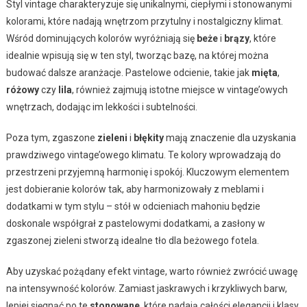
Styl vintage charakteryzuje się unikalnymi, ciepłymi i stonowanymi
kolorami, które nadają wnętrzom przytulny i nostalgiczny klimat.
Wśród dominujących kolorów wyróżniają się
beże
i
brązy
, które
idealnie wpisują się w ten styl, tworząc bazę, na której można
budować dalsze aranżacje. Pastelowe odcienie, takie jak
mięta
,
różowy
czy
lila
, również zajmują istotne miejsce w vintage’owych
wnętrzach, dodając im lekkości i subtelności.
Poza tym, zgaszone
zieleni
i
błękity
mają znaczenie dla uzyskania
prawdziwego vintage’owego klimatu. Te kolory wprowadzają do
przestrzeni przyjemną harmonię i spokój. Kluczowym elementem
jest dobieranie kolorów tak, aby harmonizowały z meblami i
dodatkami w tym stylu – stół w odcieniach mahoniu będzie
doskonale współgrał z pastelowymi dodatkami, a zasłony w
zgaszonej zieleni stworzą idealne tło dla beżowego fotela.
Aby uzyskać pożądany efekt vintage, warto również zwrócić uwagę
na intensywność kolorów. Zamiast jaskrawych i krzykliwych barw,
lepiej sięgnąć po te
stonowane
, które nadają całości elegancji i klasy.