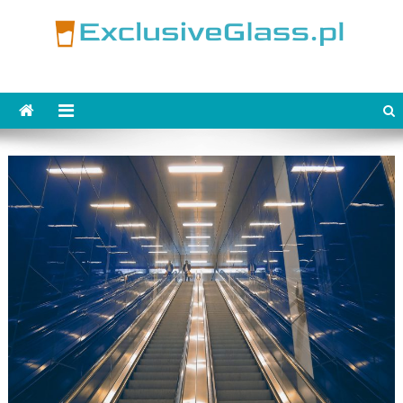
Skip
to
content
ExclusiveGlass.pl