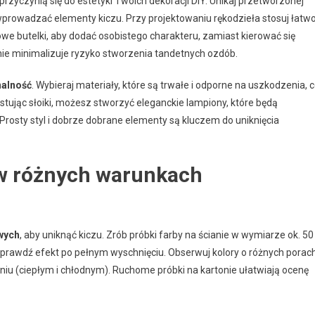
 przyczynią się do estetyki Twoich dekoracji DIY. Unikaj przetworzonej
prowadzać elementy kiczu. Przy projektowaniu rękodzieła stosuj łatw
tikowe butelki, aby dodać osobistego charakteru, zamiast kierować się
ie minimalizuje ryzyko stworzenia tandetnych ozdób.
nalność
. Wybieraj materiały, które są trwałe i odporne na uszkodzenia, 
stując słoiki, możesz stworzyć eleganckie lampiony, które będą
Prosty styl i dobrze dobrane elementy są kluczem do uniknięcia
 w różnych warunkach
wych
, aby uniknąć kiczu. Zrób próbki farby na ścianie w wymiarze ok. 50
 sprawdź efekt po pełnym wyschnięciu. Obserwuj kolory o różnych porac
niu (ciepłym i chłodnym). Ruchome próbki na kartonie ułatwiają ocenę