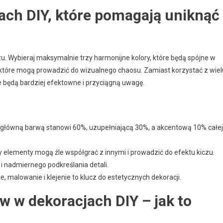
ach DIY, które pomagają uniknąć
zu. Wybieraj maksymalnie trzy harmonijne kolory, które będą spójne w
w, które mogą prowadzić do wizualnego chaosu. Zamiast korzystać z wiel
re będą bardziej efektowne i przyciągną uwagę.
ie główną barwą stanowi 60%, uzupełniającą 30%, a akcentową 10% całej
lasy elementy mogą źle współgrać z innymi i prowadzić do efektu kiczu.
 i nadmiernego podkreślania detali.
 malowanie i klejenie to klucz do estetycznych dekoracji.
w w dekoracjach DIY – jak to