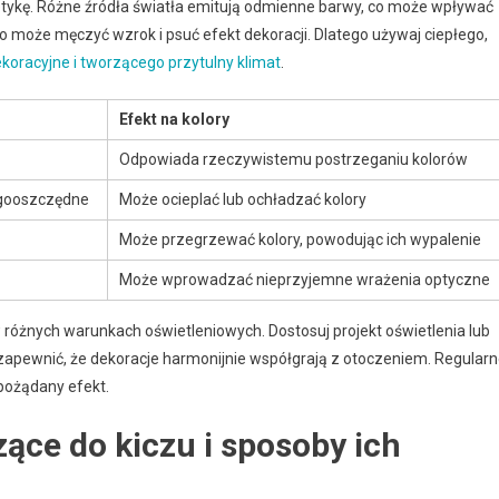
etykę. Różne źródła światła emitują odmienne barwy, co może wpływać
ło może męczyć wzrok i psuć efekt dekoracji. Dlatego używaj ciepłego,
koracyjne i tworzącego przytulny klimat
.
Efekt na kolory
Odpowiada rzeczywistemu postrzeganiu kolorów
rgooszczędne
Może ocieplać lub ochładzać kolory
Może przegrzewać kolory, powodując ich wypalenie
Może wprowadzać nieprzyjemne wrażenia optyczne
 różnych warunkach oświetleniowych. Dostosuj projekt oświetlenia lub
zapewnić, że dekoracje harmonijnie współgrają z otoczeniem. Regular
pożądany efekt.
ące do kiczu i sposoby ich