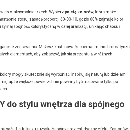
rów do maksymalnie trzech. Wybierz
paletę kolorów
, która może
astępnie stosuj zasadę proporcji 60-30-10, gdzie 60% zajmuje kolor
rzymaj spójność kolorystyczną w całej aranżacji, unikając chaosu i
ć eleganckie zestawienia. Możesz zastosować schemat monochromatyczn
małych elementach, aby zobaczyć, jak się prezentują w różnych
 kolory mogły skutecznie się wyróżniać. Inspiruj się naturą lub dziełami
Pamiętaj, że większe powierzchnie powinny być malowane tylko po
ach.
Y do stylu wnętrza dla spójnego
uniknąć efektu kiczu i uzyskać spójny oraz estetyczny efekt. Zastanów