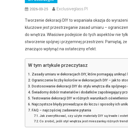
Exclusiveglass.pl
2026-03-25
Tworzenie dekoracji DIY to wspaniała okazja do wyrażeni
kluczowe jest przestrzeganie zasad umiaru – ogranicze
do wnętrza. Właściwe podejście do tych aspektów nie tyl
stworzenie spójnej i przyjemnej przestrzeni. Pamiętaj,
znacząco wpłynąć na ostateczny efekt.
W tym artykule przeczytasz
Zasady umiaru w dekoracjach DIY, które pomagają uniknąć 
Ograniczenie liczby kolorów w dekoracjach DIY – jak to st
Dostosowanie dekoracji DIY do stylu wnętrza dla spójnego 
Świadomy dobór materiałów i dodatków zapobiegający prz
Testowanie dekoracji DIY w różnych warunkach oświetleni
Najczęstsze błędy prowadzące do kiczu i sposoby ich unik
FAQ – najczęściej zadawane pytania
Jak zweryfikować, czy użyte materiały DIY są trwałe i est
Co zrobić, jeśli styl wnętrza jest mieszanką różnych tren