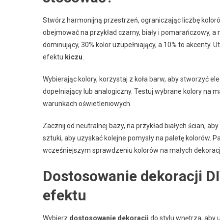
Stwórz harmonijną przestrzeń, ograniczając liczbę kolo
obejmować na przykład czarny, biały i pomarańczowy, a n
dominujący, 30% kolor uzupełniający, a 10% to akcenty. Ut
efektu
kiczu
.
Wybierając kolory, korzystaj z koła barw, aby stworzy
dopełniający lub analogiczny. Testuj wybrane kolory na 
warunkach oświetleniowych.
Zacznij od neutralnej bazy, na przykład białych ścian, aby
sztuki, aby uzyskać kolejne pomysły na paletę kolorów. 
wcześniejszym sprawdzeniu kolorów na małych dekoracj
Dostosowanie dekoracji DI
efektu
Wybierz
dostosowanie dekoracji
do stylu wnętrza, aby 