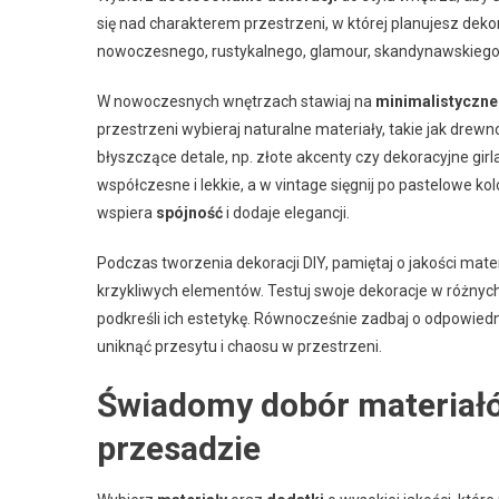
się nad charakterem przestrzeni, w której planujesz dek
nowoczesnego, rustykalnego, glamour, skandynawskiego, 
W nowoczesnych wnętrzach stawiaj na
minimalistyczn
przestrzeni wybieraj naturalne materiały, takie jak drewn
błyszczące detale, np. złote akcenty czy dekoracyjne gi
współczesne i lekkie, a w vintage sięgnij po pastelowe k
wspiera
spójność
i dodaje elegancji.
Podczas tworzenia dekoracji DIY, pamiętaj o jakości mater
krzykliwych elementów. Testuj swoje dekoracje w różnych
podkreśli ich estetykę. Równocześnie zadbaj o odpowied
uniknąć przesytu i chaosu w przestrzeni.
Świadomy dobór materiałó
przesadzie