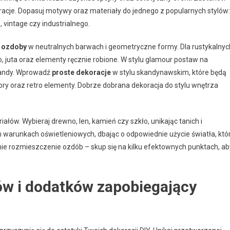
oracje. Dopasuj motywy oraz materiały do jednego z popularnych stylów:
vintage czy industrialnego.
e ozdoby
w neutralnych barwach i geometryczne formy. Dla rustykalnyc
o, juta oraz elementy ręcznie robione. W stylu glamour postaw na
rlandy. Wprowadź
proste dekoracje
w stylu skandynawskim, które będą
olory oraz retro elementy. Dobrze dobrana dekoracja do stylu wnętrza
iałów. Wybieraj drewno, len, kamień czy szkło, unikając tanich i
 warunkach oświetleniowych, dbając o odpowiednie użycie światła, któ
nie rozmieszczenie ozdób – skup się na kilku efektownych punktach, ab
w i dodatków zapobiegający