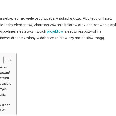
a siebie, jednak wiele osób wpada w pułapkę kiczu. Aby tego uniknąć,
nie liczby elementów, zharmonizowanie kolorów oraz dostosowanie sty
ko podniesie estetykę Twoich
projektów
, ale również pozwoli na
 że nawet drobne zmiany w doborze kolorów czy materiałów mogą
kiczu
osować?
efektu
esadzie
owych
ania
etyczne?
dów?