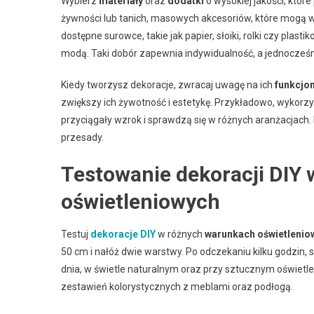
Wybierz
materiały
oraz
dodatki
o wysokiej jakości, które
żywności lub tanich, masowych akcesoriów, które mogą w
dostępne surowce, takie jak papier, słoiki, rolki czy plas
modą. Taki dobór zapewnia indywidualność, a jednocześn
Kiedy tworzysz dekoracje, zwracaj uwagę na ich
funkcjo
zwiększy ich żywotność i estetykę. Przykładowo, wykorzy
przyciągały wzrok i sprawdzą się w różnych aranżacjach. 
przesady.
Testowanie dekoracji DIY
oświetleniowych
Testuj
dekoracje DIY
w różnych
warunkach oświetlenio
50 cm i nałóż dwie warstwy. Po odczekaniu kilku godzin,
dnia, w świetle naturalnym oraz przy sztucznym oświetle
zestawień kolorystycznych z meblami oraz podłogą.