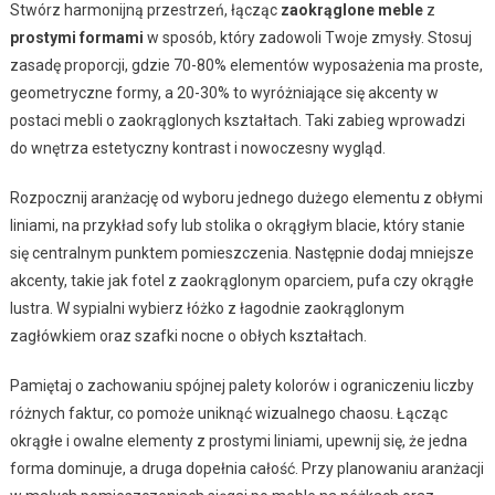
Stwórz harmonijną przestrzeń, łącząc
zaokrąglone meble
z
prostymi formami
w sposób, który zadowoli Twoje zmysły. Stosuj
zasadę proporcji, gdzie 70-80% elementów wyposażenia ma proste,
geometryczne formy, a 20-30% to wyróżniające się akcenty w
postaci mebli o zaokrąglonych kształtach. Taki zabieg wprowadzi
do wnętrza estetyczny kontrast i nowoczesny wygląd.
Rozpocznij aranżację od wyboru jednego dużego elementu z obłymi
liniami, na przykład sofy lub stolika o okrągłym blacie, który stanie
się centralnym punktem pomieszczenia. Następnie dodaj mniejsze
akcenty, takie jak fotel z zaokrąglonym oparciem, pufa czy okrągłe
lustra. W sypialni wybierz łóżko z łagodnie zaokrąglonym
zagłówkiem oraz szafki nocne o obłych kształtach.
Pamiętaj o zachowaniu spójnej palety kolorów i ograniczeniu liczby
różnych faktur, co pomoże uniknąć wizualnego chaosu. Łącząc
okrągłe i owalne elementy z prostymi liniami, upewnij się, że jedna
forma dominuje, a druga dopełnia całość. Przy planowaniu aranżacji