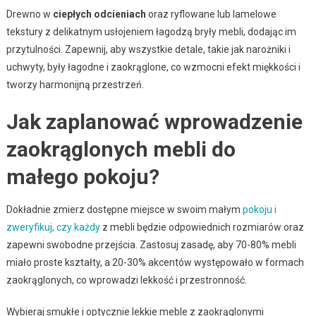
Drewno w
ciepłych odcieniach
oraz ryflowane lub lamelowe
tekstury z delikatnym usłojeniem łagodzą bryły mebli, dodając im
przytulności. Zapewnij, aby wszystkie detale, takie jak narożniki i
uchwyty, były łagodne i zaokrąglone, co wzmocni efekt miękkości i
tworzy harmonijną przestrzeń.
Jak zaplanować wprowadzenie
zaokrąglonych mebli do
małego pokoju?
Dokładnie zmierz dostępne miejsce w swoim małym
pokoju i
zweryfikuj, czy każdy
z mebli będzie odpowiednich rozmiarów oraz
zapewni swobodne przejścia. Zastosuj zasadę, aby 70-80% mebli
miało proste kształty, a 20-30% akcentów występowało w formach
zaokrąglonych, co wprowadzi lekkość i przestronność.
Wybieraj smukłe i optycznie lekkie meble z zaokrąglonymi