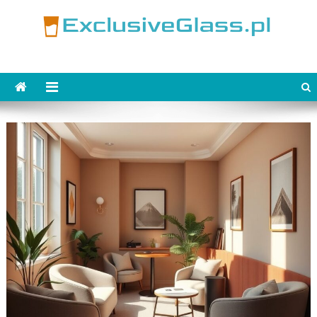
Skip
to
content
ExclusiveGlass.pl