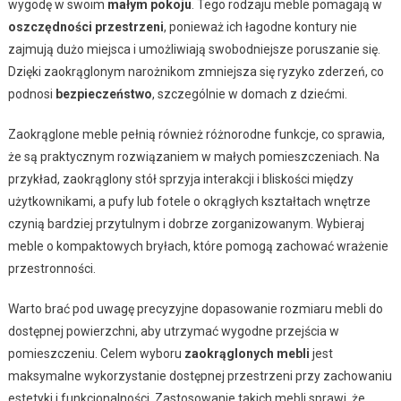
wygodę w swoim
małym pokoju
. Tego rodzaju meble pomagają w
oszczędności przestrzeni
, ponieważ ich łagodne kontury nie
zajmują dużo miejsca i umożliwiają swobodniejsze poruszanie się.
Dzięki zaokrąglonym narożnikom zmniejsza się ryzyko zderzeń, co
podnosi
bezpieczeństwo
, szczególnie w domach z dziećmi.
Zaokrąglone meble pełnią również różnorodne funkcje, co sprawia,
że są praktycznym rozwiązaniem w małych pomieszczeniach. Na
przykład, zaokrąglony stół sprzyja interakcji i bliskości między
użytkownikami, a pufy lub fotele o okrągłych kształtach wnętrze
czynią bardziej przytulnym i dobrze zorganizowanym. Wybieraj
meble o kompaktowych bryłach, które pomogą zachować wrażenie
przestronności.
Warto brać pod uwagę precyzyjne dopasowanie rozmiaru mebli do
dostępnej powierzchni, aby utrzymać wygodne przejścia w
pomieszczeniu. Celem wyboru
zaokrąglonych mebli
jest
maksymalne wykorzystanie dostępnej przestrzeni przy zachowaniu
estetyki i funkcjonalności. Zastosowanie takich mebli sprawi, że