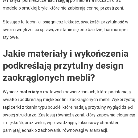
w małych pomieszczeniach sięgaj po meble na nóżkach oraz
modele o smukłej bryle, które nie zabierają cennej przestrzeni.
Stosując te techniki, osiągniesz lekkość, świeżość i przytulność w
swoim wnętrzu, co sprawi, że stanie się ono bardziej harmonijne i
stylowe.
Jakie materiały i wykończenia
podkreślają przytulny design
zaokrąglonych mebli?
Wybierz
materiały
o matowych powierzchniach, które pochłaniają
światło i podkreślają miękkość linii zaokrąglonych mebli. Wykorzystaj
tapicerki
z tkanin typu bouclé, które nadają przytulny wygląd dzięki
swojej strukturze. Zastosuj również szenil, który zapewnia elegancję
i miękkość, oraz welur, wprowadzający luksusowy charakter;
pamiętaj jednak o zachowaniu równowagi w aranżacji.