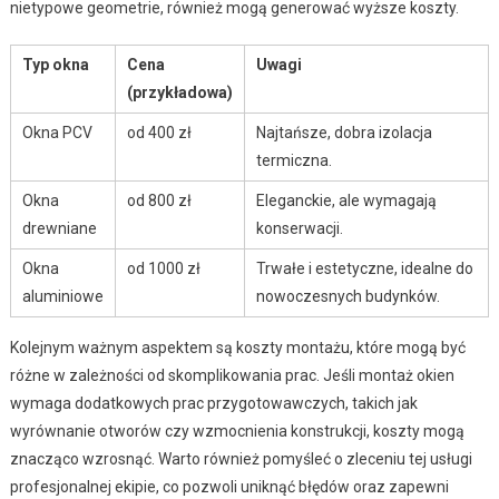
nietypowe geometrie, również mogą generować wyższe koszty.
Typ okna
Cena
Uwagi
(przykładowa)
Okna PCV
od 400 zł
Najtańsze, dobra izolacja
termiczna.
Okna
od 800 zł
Eleganckie, ale wymagają
drewniane
konserwacji.
Okna
od 1000 zł
Trwałe i estetyczne, idealne do
aluminiowe
nowoczesnych budynków.
Kolejnym ważnym aspektem są koszty montażu, które mogą być
różne w zależności od skomplikowania prac. Jeśli montaż okien
wymaga dodatkowych prac przygotowawczych, takich jak
wyrównanie otworów czy wzmocnienia konstrukcji, koszty mogą
znacząco wzrosnąć. Warto również pomyśleć o zleceniu tej usługi
profesjonalnej ekipie, co pozwoli uniknąć błędów oraz zapewni