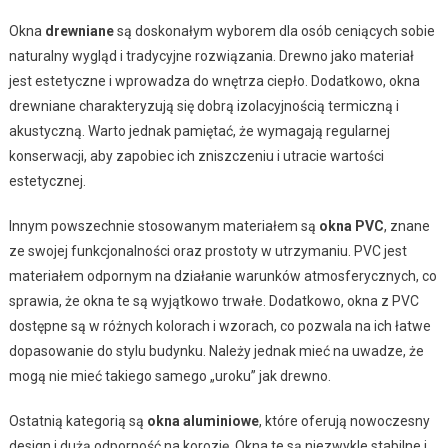
Okna
drewniane
są doskonałym wyborem dla osób ceniących sobie
naturalny wygląd i tradycyjne rozwiązania. Drewno jako materiał
jest estetyczne i wprowadza do wnętrza ciepło. Dodatkowo, okna
drewniane charakteryzują się dobrą izolacyjnością termiczną i
akustyczną. Warto jednak pamiętać, że wymagają regularnej
konserwacji, aby zapobiec ich zniszczeniu i utracie wartości
estetycznej.
Innym powszechnie stosowanym materiałem są
okna PVC
, znane
ze swojej funkcjonalności oraz prostoty w utrzymaniu. PVC jest
materiałem odpornym na działanie warunków atmosferycznych, co
sprawia, że okna te są wyjątkowo trwałe. Dodatkowo, okna z PVC
dostępne są w różnych kolorach i wzorach, co pozwala na ich łatwe
dopasowanie do stylu budynku. Należy jednak mieć na uwadze, że
mogą nie mieć takiego samego „uroku” jak drewno.
Ostatnią kategorią są
okna aluminiowe
, które oferują nowoczesny
design i dużą odporność na korozję. Okna te są niezwykle stabilne i