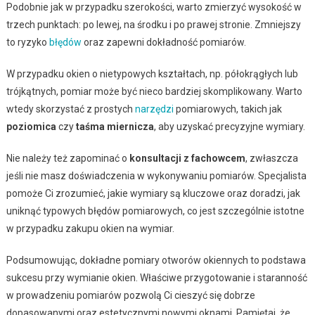
Podobnie jak w przypadku szerokości, warto zmierzyć wysokość w
trzech punktach: po lewej, na środku i po prawej stronie. Zmniejszy
to ryzyko
błędów
oraz zapewni dokładność pomiarów.
W przypadku okien o nietypowych kształtach, np. półokrągłych lub
trójkątnych, pomiar może być nieco bardziej skomplikowany. Warto
wtedy skorzystać z prostych
narzędzi
pomiarowych, takich jak
poziomica
czy
taśma miernicza
, aby uzyskać precyzyjne wymiary.
Nie należy też zapominać o
konsultacji z fachowcem
, zwłaszcza
jeśli nie masz doświadczenia w wykonywaniu pomiarów. Specjalista
pomoże Ci zrozumieć, jakie wymiary są kluczowe oraz doradzi, jak
uniknąć typowych błędów pomiarowych, co jest szczególnie istotne
w przypadku zakupu okien na wymiar.
Podsumowując, dokładne pomiary otworów okiennych to podstawa
sukcesu przy wymianie okien. Właściwe przygotowanie i staranność
w prowadzeniu pomiarów pozwolą Ci cieszyć się dobrze
dopasowanymi oraz estetycznymi nowymi oknami. Pamiętaj, że