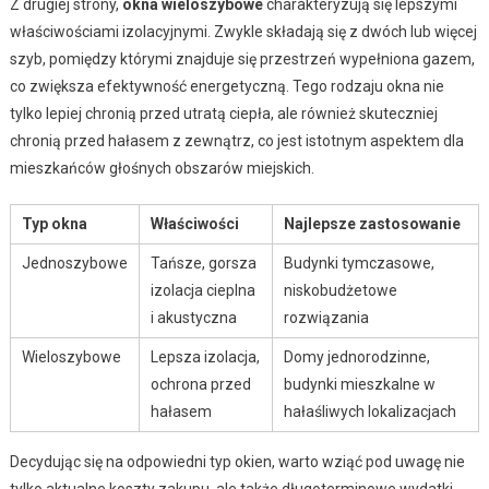
Z drugiej strony,
okna wieloszybowe
charakteryzują się lepszymi
właściwościami izolacyjnymi. Zwykle składają się z dwóch lub więcej
szyb, pomiędzy którymi znajduje się przestrzeń wypełniona gazem,
co zwiększa efektywność energetyczną. Tego rodzaju okna nie
tylko lepiej chronią przed utratą ciepła, ale również skuteczniej
chronią przed hałasem z zewnątrz, co jest istotnym aspektem dla
mieszkańców głośnych obszarów miejskich.
Typ okna
Właściwości
Najlepsze zastosowanie
Jednoszybowe
Tańsze, gorsza
Budynki tymczasowe,
izolacja cieplna
niskobudżetowe
i akustyczna
rozwiązania
Wieloszybowe
Lepsza izolacja,
Domy jednorodzinne,
ochrona przed
budynki mieszkalne w
hałasem
hałaśliwych lokalizacjach
Decydując się na odpowiedni typ okien, warto wziąć pod uwagę nie
tylko aktualne koszty zakupu, ale także długoterminowe wydatki