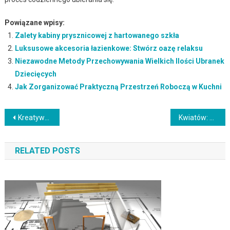
Powiązane wpisy:
Zalety kabiny prysznicowej z hartowanego szkła
Luksusowe akcesoria łazienkowe: Stwórz oazę relaksu
Niezawodne Metody Przechowywania Wielkich Ilości Ubranek
Dziecięcych
Jak Zorganizować Praktyczną Przestrzeń Roboczą w Kuchni
Nawigacja
Kreatywne Pomysły na Wykorzystanie Przestrzeni Pod Schodami
Kwiatów: Przewodnik po Najpiękniejszych Gatunkach Kwiatów dla Twojego Ogrodu
wpisu
RELATED POSTS