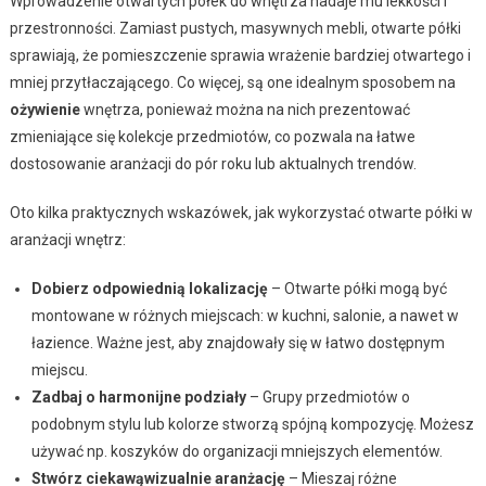
Wprowadzenie otwartych półek do wnętrza nadaje mu lekkości i
przestronności. Zamiast pustych, masywnych mebli, otwarte półki
sprawiają, że pomieszczenie sprawia wrażenie bardziej otwartego i
mniej przytłaczającego. Co więcej, są one idealnym sposobem na
ożywienie
wnętrza, ponieważ można na nich prezentować
zmieniające się kolekcje przedmiotów, co pozwala na łatwe
dostosowanie aranżacji do pór roku lub aktualnych trendów.
Oto kilka praktycznych wskazówek, jak wykorzystać otwarte półki w
aranżacji wnętrz:
Dobierz odpowiednią lokalizację
– Otwarte półki mogą być
montowane w różnych miejscach: w kuchni, salonie, a nawet w
łazience. Ważne jest, aby znajdowały się w łatwo dostępnym
miejscu.
Zadbaj o harmonijne podziały
– Grupy przedmiotów o
podobnym stylu lub kolorze stworzą spójną kompozycję. Możesz
używać np. koszyków do organizacji mniejszych elementów.
Stwórz ciekawąwizualnie aranżację
– Mieszaj różne