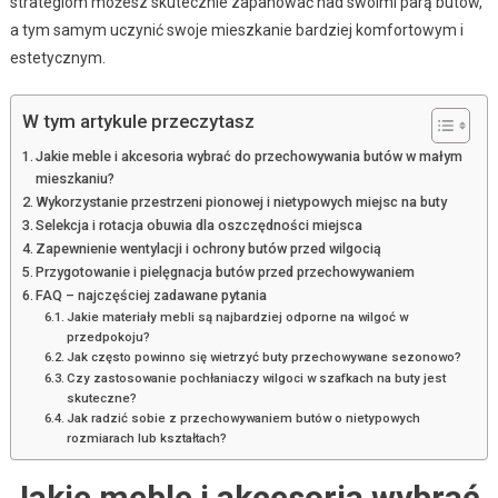
strategiom możesz skutecznie zapanować nad swoimi parą butów,
a tym samym uczynić swoje mieszkanie bardziej komfortowym i
estetycznym.
W tym artykule przeczytasz
Jakie meble i akcesoria wybrać do przechowywania butów w małym
mieszkaniu?
Wykorzystanie przestrzeni pionowej i nietypowych miejsc na buty
Selekcja i rotacja obuwia dla oszczędności miejsca
Zapewnienie wentylacji i ochrony butów przed wilgocią
Przygotowanie i pielęgnacja butów przed przechowywaniem
FAQ – najczęściej zadawane pytania
Jakie materiały mebli są najbardziej odporne na wilgoć w
przedpokoju?
Jak często powinno się wietrzyć buty przechowywane sezonowo?
Czy zastosowanie pochłaniaczy wilgoci w szafkach na buty jest
skuteczne?
Jak radzić sobie z przechowywaniem butów o nietypowych
rozmiarach lub kształtach?
Jakie meble i akcesoria wybrać