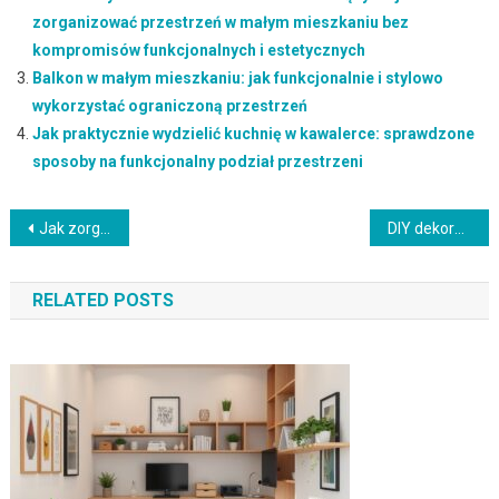
zorganizować przestrzeń w małym mieszkaniu bez
kompromisów funkcjonalnych i estetycznych
Balkon w małym mieszkaniu: jak funkcjonalnie i stylowo
wykorzystać ograniczoną przestrzeń
Jak praktycznie wydzielić kuchnię w kawalerce: sprawdzone
sposoby na funkcjonalny podział przestrzeni
Nawigacja
Jak zorganizować przechowywanie dekoracji sezonowych, by zachować ich trwałość i porządek w domu
DIY dekoracje do sypialni: jak stworzyć przytulną i oryginalną przestrzeń własnoręcznie
wpisu
RELATED POSTS