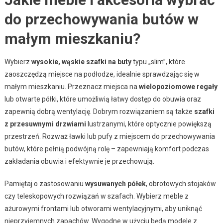
do przechowywania butów w
małym mieszkaniu?
Wybierz
wysokie, wąskie szafki na buty
typu „slim”, które
zaoszczędzą miejsce na podłodze, idealnie sprawdzając się w
małym mieszkaniu. Przeznacz miejsca na
wielopoziomowe regały
lub otwarte półki, które umożliwią łatwy dostęp do obuwia oraz
zapewnią dobrą wentylację. Dobrym rozwiązaniem są także
szafki
z przesuwnymi drzwiami
lustrzanymi, które optycznie powiększą
przestrzeń. Rozważ ławki lub pufy z miejscem do przechowywania
butów, które pełnią podwójną rolę – zapewniają komfort podczas
zakładania obuwia i efektywnie je przechowują.
Pamiętaj o zastosowaniu
wysuwanych półek
, obrotowych stojaków
czy teleskopowych rozwiązań w szafach. Wybierz meble z
ażurowymi frontami lub otworami wentylacyjnymi, aby uniknąć
nieprzyjemnych zapachów. Wygodne w użyciu będą modele z