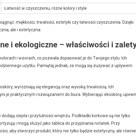
Łatwość w czyszczeniu, różne kolory i style
iągnąć: miękkości, trwałości, estetyki czy łatwości czyszczenia. Dzięki
czna, ale i estetyczna.
e i ekologiczne – właściwości i zalet
kolorach i wzorach, co pozwala dopasować je do Twojego stylu. Ich
 codziennego użytku. Pamiętaj jednak, że mogą się zużywać z upływem
oskóry, wyróżniają się elegancją oraz wysoką trwałością. Ich
zyni je praktycznym rozwiązaniem do biura. Wybierając ekoskórę, upewn
óre dodają ciepła i przytulności wnętrzu. Podkładki korkowe są nie tylko
tyzują i mogą służyć jako tablica do przypinania notatek. Przy
ci, aby stworzyć produkt, który nie tylko będzie estetyczny, ale równi