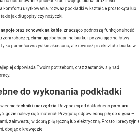
a na dostosowanie podkładki do Twojego biurka oraz ilości
a komfortu użytkowania, rozważ podkładki w kształcie prostokąta lub
takie jak długopisy czy nożyczki.
 napoje
oraz
schowek na kable
, znacząco podnoszą funkcjonalność
zeni roboczej, eliminując bałagan na biurku i pozwalając na łatwy
ylko pomieści wszystkie akcesoria, ale również przekształci biurko w
y najlepiej odpowiada Twoim potrzebom, oraz zastanów się nad
racy.
zebne do wykonania podkładki
powiednie
techniki
i
narzędzia
. Rozpocznij od dokładnego
pomiaru
, gdzie należy ciąć materiał. Przygotuj odpowiednią piłę do
cięcia
–
mi, zainwestuj w dobrą piłę ręczną lub elektryczną. Prosto i precyzyjni
, dbając o krawędzie.