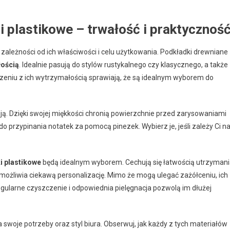
i plastikowe – trwałość i praktycznoś
 zależności od ich właściwości i celu użytkowania. Podkładki drewniane
łością
. Idealnie pasują do stylów rustykalnego czy klasycznego, a także
czeniu z ich wytrzymałością sprawiają, że są idealnym wyborem do
ją. Dzięki swojej miękkości chronią powierzchnie przed zarysowaniami
o przypinania notatek za pomocą pinezek. Wybierz je, jeśli zależy Ci n
i plastikowe
będą idealnym wyborem. Cechują się łatwością utrzyman
umożliwia ciekawą personalizację. Mimo że mogą ulegać zażółceniu, ich
gularne czyszczenie i odpowiednia pielęgnacja pozwolą im dłużej
swoje potrzeby oraz styl biura. Obserwuj, jak każdy z tych materiałów