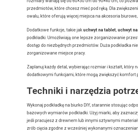
rozmiary wahają się od 60×30 cm do 90×40 cm, co pozwal
przedmiotów, które chcesz mieć pod ręką. Dla zwiększeni
owalu, które oferują więcej miejsca na akcesoria biurowe, 
Dodatkowe funkcje, takie jak
uchwyt na tablet
,
uchwyt na
podkładki. Umożliwiają one lepsze zorganizowanie przestr
dostęp do niezbędnych przedmiotów. Duża podkładka nie t
zorganizowane miejsce pracy.
Zaplanuj każdy detal, wybierając rozmiar i kształt, któr
dodatkowymi funkcjami, które mogą zwiększyć komfort p
Techniki i narzędzia potr
Wykonaj podkładkę na biurko DIY, starannie stosując od
bazowych wymiarów podkładki. Użyj miarki, aby zaznaczyć
jeśli pracujesz z drewnem lub innymi sztywnymi materiała
zrób cięcia zgodne z wcześniej wykonanymi oznaczeniami