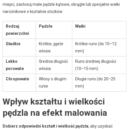
miejsc, zastosuj małe pędzle kątowe, okrągłe lub specjalne wałki
narożnikowe o kształcie stożków.
Rodzaj
Pędzle
Wałki
powierzchni
Gładkie
Krótkie, gęste
Krótkie runo (do 10–12
włosie
mm)
Lekko
Średnia długość
Runo średniej długości
porowate
włosia
(10–15 mm)
Chropowate
Włosy o długim
Długie runo (do 20–25
runie
mm)
Wpływ kształtu i wielkości
pędzla na efekt malowania
Dobierz odpowiedni kształt i wielkość pędzla
, aby uzyskać