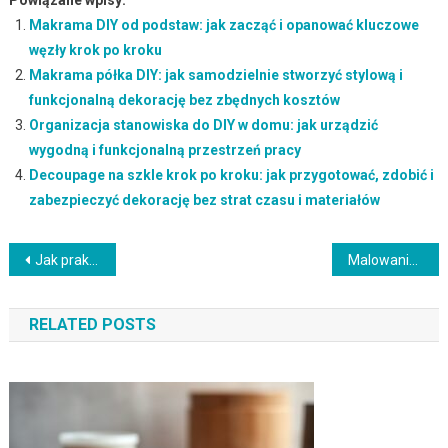
Makrama DIY od podstaw: jak zacząć i opanować kluczowe
węzły krok po kroku
Makrama półka DIY: jak samodzielnie stworzyć stylową i
funkcjonalną dekorację bez zbędnych kosztów
Organizacja stanowiska do DIY w domu: jak urządzić
wygodną i funkcjonalną przestrzeń pracy
Decoupage na szkle krok po kroku: jak przygotować, zdobić i
zabezpieczyć dekorację bez strat czasu i materiałów
Nawigacja
Jak praktycznie wydzielić komfortową sypialnię w kawalerce: sprawdzone sposoby i pułapki aranżacji
Malowanie ramki na obraz DIY: krok po kroku od przygotowania do ozdobnych detali i zabezpieczenia końcowego
wpisu
RELATED POSTS