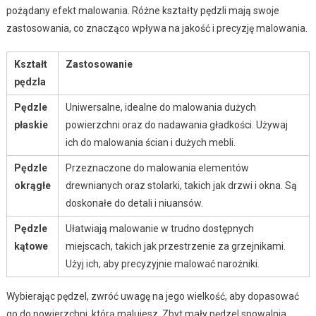
pożądany efekt malowania. Różne kształty pędzli mają swoje
zastosowania, co znacząco wpływa na jakość i precyzję malowania.
Kształt
Zastosowanie
pędzla
Pędzle
Uniwersalne, idealne do malowania dużych
płaskie
powierzchni oraz do nadawania gładkości. Używaj
ich do malowania ścian i dużych mebli.
Pędzle
Przeznaczone do malowania elementów
okrągłe
drewnianych oraz stolarki, takich jak drzwi i okna. Są
doskonałe do detali i niuansów.
Pędzle
Ułatwiają malowanie w trudno dostępnych
kątowe
miejscach, takich jak przestrzenie za grzejnikami.
Użyj ich, aby precyzyjnie malować narożniki.
Wybierając pędzel, zwróć uwagę na jego wielkość, aby dopasować
go do powierzchni, którą malujesz. Zbyt mały pędzel spowalnia