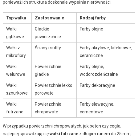
ponieważ ich struktura doskonale wypełnia nierówności.
Typ wałka
Zastosowanie
Rodzaj farby
Wałki
Gładkie
Farby olejne
gąbkowe
powierzchnie
Wałki z
Ściany i sufity
Farby akrylowe, lateksowe,
mikrofibry
ceramiczne
Wałki
Powierzchnie
Farby olejne,
welurowe
gładkie
wodorozcieńczalne
Wałki
Powierzchnie lekko
Farby dekoracyjne
sznurkowe
porowate
Wałki
Powierzchnie
Farby elewacyjne,
futrzane
chropowate
cementowe
W przypadku powierzchni chropowatych, jak beton czy cegła,
najlepiej sprawdzają się
wałki futrzane
z długim runem do 25 mm,