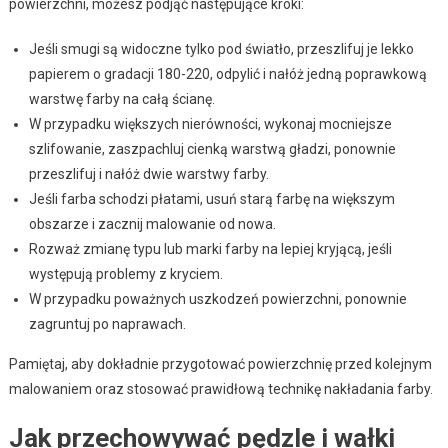
powierzchni, możesz podjąć następujące kroki:
Jeśli smugi są widoczne tylko pod światło, przeszlifuj je lekko
papierem o gradacji 180-220, odpylić i nałóż jedną poprawkową
warstwę farby na całą ścianę.
W przypadku większych nierówności, wykonaj mocniejsze
szlifowanie, zaszpachluj cienką warstwą gładzi, ponownie
przeszlifuj i nałóż dwie warstwy farby.
Jeśli farba schodzi płatami, usuń starą farbę na większym
obszarze i zacznij malowanie od nowa.
Rozważ zmianę typu lub marki farby na lepiej kryjącą, jeśli
występują problemy z kryciem.
W przypadku poważnych uszkodzeń powierzchni, ponownie
zagruntuj po naprawach.
Pamiętaj, aby dokładnie przygotować powierzchnię przed kolejnym
malowaniem oraz stosować prawidłową technikę nakładania farby.
Jak przechowywać pędzle i wałki