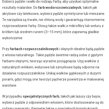
Dobierz pędzle i wałki do rodzaju farby, aby uzyskać optymalne
rezultaty malarskie. Do
farb wodorozcieńczalnych
, takich jak
akrylowe czy lateksowe, wybierz pędzle syntetyczne lub mieszane.
Te narzędzia są trwałe, nie chłoną wody i gwarantują równomierne
rozprowadzanie farby. Stosuj także wałki z mikrofibry lub weluru z
krótkim lub średnim runem (3–15 mm), które zapewnią gładkie
wykończenie.
Przy
farbach rozpuszczalnikowych
i olejnych idealne będą pędzle
z włosia naturalnego. Takie pędzle świetnie radzą sobie z gęstymi
farbami olejnymi, tworząc wyraźne pociągnięcia. Użyj wałków z
naturalnych włókien; welurowe lub sznurkowe będą odporne na
działanie rozpuszczalników. Unikaj wałków gąbkowych z dużymi
porami, gdyż mogą one tworzyć pęcherze powietrza w malowanej
warstwie.
W przypadku
specjalistycznych farb
, takich jak lazury czy bejce,
wybierz pędzle z odpowiednim włosiem, które dostosowane są do
rodzaju preparatu. Pamiętaj także o specjalnych konstrukcjach