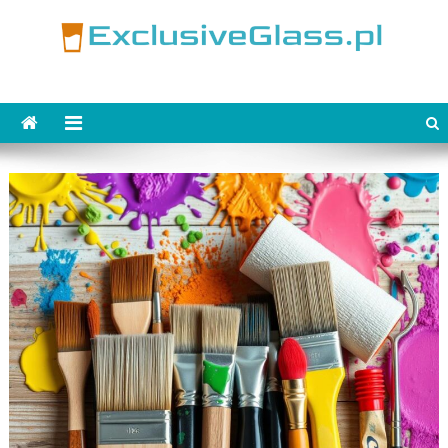
Skip
to
content
ExclusiveGlass.pl