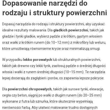
Dopasowanie narzędzi do
rodzaju i struktury powierzchni
Dopasuj narzędzia do rodzaju i struktury powierzchni, aby uzyskać
idealne rezultaty malowania. Dla
gładkich powierzchni
, takich jak
gładzie i tynki gładkie, wybierz pędzle z krótkim, gęstym włosiem
oraz wałki z krótkim runem (do 10–12 mm) z mikrofibry lub weluru,
które umożliwiają równomierne krycie oraz minimalizują smugi.
W przypadku
lekko porowatych
lub strukturalnych powierzchni,
takich jak drewno czy lekki tynk, zastosuj pędzle o średniej długości
włosia i wałki z runem średniej długości (10–15 mm). Te narzędzia
lepiej docierają do zagłębień i porów, co zapewnia lepsze pokrycie.
Dla
powierzchni chropowatych
, takich jak surowe tynki, elewacje,
cegła czy beton, sięgnij po wałki z długim runem (do 20–25 mm)
wykonane z futra lub sznurka, które skutecznie wypełniają
nierówności farbą. Aby ułatwić malowanie trudno dostępnych