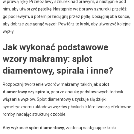
w prawą rękę. Przełóż lewy sznurek nad prawym, a następnie pod
nim, aby utworzyć pętelkę. Następnie weź prawy sznurek i przełóż
go pod lewym, a potem przeciągnij przez pętlę. Dociągnij oba końce,
aby dobrze zaciągnąć węzeł. Powtórz te kroki, aby utworzyć kolejne
węzły.
Jak wykonać podstawowe
wzory makramy: splot
diamentowy, spirala i inne?
Rozpocznij tworzenie wzorów makramy, takich jak
splot
diamentowy
czy
spirala
, poprzez naukę podstawowych technik
wiązania węzłów. Splot diamentowy uzyskuje się dzięki
symetrycznemu układowi węzłów płaskich, które tworzą efektowne
romby, nadając strukturę ozdobie.
Aby wykonać
splot diamentowy
, zastosuj następujące kroki: