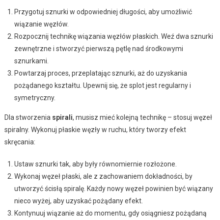
Przygotuj sznurki w odpowiedniej długości, aby umożliwić
wiązanie węzłów.
Rozpocznij technikę wiązania węzłów płaskich. Weź dwa sznurki
zewnętrzne i stworzyć pierwszą pętlę nad środkowymi
sznurkami.
Powtarzaj proces, przeplatając sznurki, aż do uzyskania
pożądanego kształtu. Upewnij się, że splot jest regularny i
symetryczny.
Dla stworzenia
spirali
, musisz mieć kolejną technikę – stosuj węzeł
spiralny. Wykonuj płaskie węzły w ruchu, który tworzy efekt
skręcania:
Ustaw sznurki tak, aby były równomiernie rozłożone.
Wykonaj węzeł płaski, ale z zachowaniem dokładności, by
utworzyć ścisłą spiralę. Każdy nowy węzeł powinien być wiązany
nieco wyżej, aby uzyskać pożądany efekt.
Kontynuuj wiązanie aż do momentu, gdy osiągniesz pożądaną