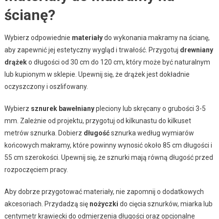
ścianę?
Wybierz odpowiednie
materiały
do wykonania makramy na ścianę,
aby zapewnić jej estetyczny wygląd i trwałość. Przygotuj
drewniany
drążek
o długości od 30 cm do 120 cm, który może być naturalnym
lub kupionym w sklepie. Upewnij się, że drążek jest dokładnie
oczyszczony i oszlifowany.
Wybierz
sznurek bawełniany
pleciony lub skręcany o grubości 3-5
mm. Zależnie od projektu, przygotuj od kilkunastu do kilkuset
metrów sznurka. Dobierz
długość
sznurka według wymiarów
końcowych makramy, które powinny wynosić około 85 cm długości i
55 cm szerokości. Upewnij się, że sznurki mają równą długość przed
rozpoczęciem pracy.
Aby dobrze przygotować materiały, nie zapomnij o dodatkowych
akcesoriach. Przydadzą się
nożyczki
do cięcia sznurków, miarka lub
centymetr krawiecki do odmierzenia długości oraz opcjonalne