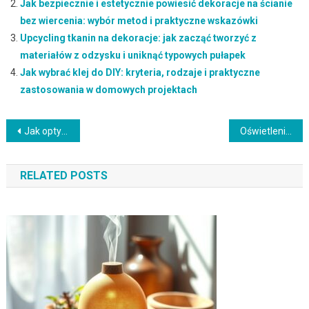
Jak bezpiecznie i estetycznie powiesić dekoracje na ścianie
bez wiercenia: wybór metod i praktyczne wskazówki
Upcycling tkanin na dekoracje: jak zacząć tworzyć z
materiałów z odzysku i uniknąć typowych pułapek
Jak wybrać klej do DIY: kryteria, rodzaje i praktyczne
zastosowania w domowych projektach
Nawigacja
Jak optycznie powiększyć mały pokój bez remontu: praktyczne triki i sprawdzone rozwiązania aranżacyjne
Oświetlenie do pracy w małym mieszkaniu: jak połączyć funkcjonalność z komfortem i stylem
wpisu
RELATED POSTS