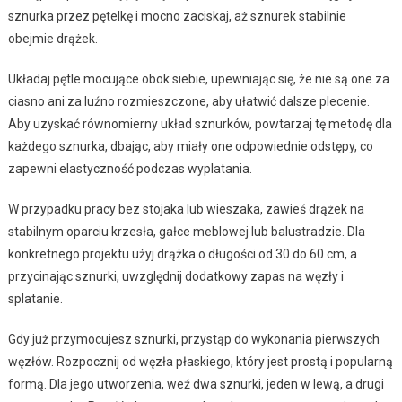
sznurka przez pętelkę i mocno zaciskaj, aż sznurek stabilnie
obejmie drążek.
Układaj pętle mocujące obok siebie, upewniając się, że nie są one za
ciasno ani za luźno rozmieszczone, aby ułatwić dalsze plecenie.
Aby uzyskać równomierny układ sznurków, powtarzaj tę metodę dla
każdego sznurka, dbając, aby miały one odpowiednie odstępy, co
zapewni elastyczność podczas wyplatania.
W przypadku pracy bez stojaka lub wieszaka, zawieś drążek na
stabilnym oparciu krzesła, gałce meblowej lub balustradzie. Dla
konkretnego projektu użyj drążka o długości od 30 do 60 cm, a
przycinając sznurki, uwzględnij dodatkowy zapas na węzły i
splatanie.
Gdy już przymocujesz sznurki, przystąp do wykonania pierwszych
węzłów. Rozpocznij od węzła płaskiego, który jest prostą i popularną
formą. Dla jego utworzenia, weź dwa sznurki, jeden w lewą, a drugi