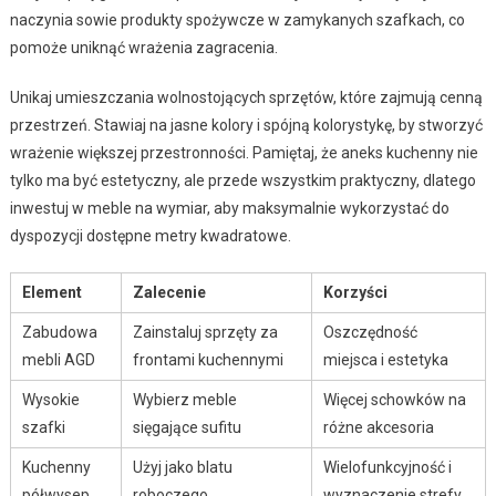
naczynia sowie produkty spożywcze w zamykanych szafkach, co
pomoże uniknąć wrażenia zagracenia.
Unikaj umieszczania wolnostojących sprzętów, które zajmują cenną
przestrzeń. Stawiaj na jasne kolory i spójną kolorystykę, by stworzyć
wrażenie większej przestronności. Pamiętaj, że aneks kuchenny nie
tylko ma być estetyczny, ale przede wszystkim praktyczny, dlatego
inwestuj w meble na wymiar, aby maksymalnie wykorzystać do
dyspozycji dostępne metry kwadratowe.
Element
Zalecenie
Korzyści
Zabudowa
Zainstaluj sprzęty za
Oszczędność
mebli AGD
frontami kuchennymi
miejsca i estetyka
Wysokie
Wybierz meble
Więcej schowków na
szafki
sięgające sufitu
różne akcesoria
Kuchenny
Użyj jako blatu
Wielofunkcyjność i
półwysep
roboczego
wyznaczenie strefy