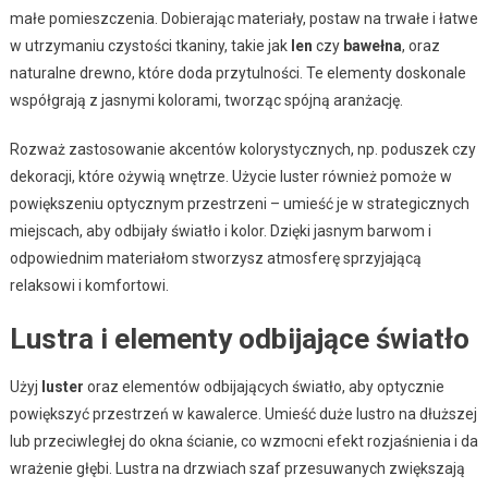
małe pomieszczenia. Dobierając materiały, postaw na trwałe i łatwe
w utrzymaniu czystości tkaniny, takie jak
len
czy
bawełna
, oraz
naturalne drewno, które doda przytulności. Te elementy doskonale
współgrają z jasnymi kolorami, tworząc spójną aranżację.
Rozważ zastosowanie akcentów kolorystycznych, np. poduszek czy
dekoracji, które ożywią wnętrze. Użycie luster również pomoże w
powiększeniu optycznym przestrzeni – umieść je w strategicznych
miejscach, aby odbijały światło i kolor. Dzięki jasnym barwom i
odpowiednim materiałom stworzysz atmosferę sprzyjającą
relaksowi i komfortowi.
Lustra i elementy odbijające światło
Użyj
luster
oraz elementów odbijających światło, aby optycznie
powiększyć przestrzeń w kawalerce. Umieść duże lustro na dłuższej
lub przeciwległej do okna ścianie, co wzmocni efekt rozjaśnienia i da
wrażenie głębi. Lustra na drzwiach szaf przesuwanych zwiększają