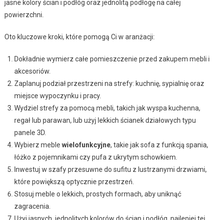
jasne kolory ścian i podłóg oraz jednolitą podłogę na całej
powierzchni.
Oto kluczowe kroki, które pomogą Ci w aranżacji:
Dokładnie wymierz całe pomieszczenie przed zakupem mebli i
akcesoriów.
Zaplanuj podział przestrzeni na strefy: kuchnię, sypialnię oraz
miejsce wypoczynku i pracy.
Wydziel strefy za pomocą mebli, takich jak wyspa kuchenna,
regał lub parawan, lub użyj lekkich ścianek działowych typu
panele 3D.
Wybierz meble
wielofunkcyjne
, takie jak sofa z funkcją spania,
łóżko z pojemnikami czy pufa z ukrytym schowkiem.
Inwestuj w szafy przesuwne do sufitu z lustrzanymi drzwiami,
które powiększą optycznie przestrzeń.
Stosuj meble o lekkich, prostych formach, aby uniknąć
zagracenia.
Użyj jasnych, jednolitych kolorów do ścian i podłóg, najlepiej tej