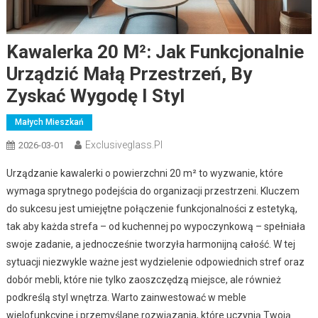
Kawalerka 20 M²: Jak Funkcjonalnie
Urządzić Małą Przestrzeń, By
Zyskać Wygodę I Styl
Małych Mieszkań
Exclusiveglass.pl
2026-03-01
Urządzanie kawalerki o powierzchni 20 m² to wyzwanie, które
wymaga sprytnego podejścia do organizacji przestrzeni. Kluczem
do sukcesu jest umiejętne połączenie funkcjonalności z estetyką,
tak aby każda strefa – od kuchennej po wypoczynkową – spełniała
swoje zadanie, a jednocześnie tworzyła harmonijną całość. W tej
sytuacji niezwykle ważne jest wydzielenie odpowiednich stref oraz
dobór mebli, które nie tylko zaoszczędzą miejsce, ale również
podkreślą styl wnętrza. Warto zainwestować w meble
wielofunkcyjne i przemyślane rozwiązania, które uczynią Twoją