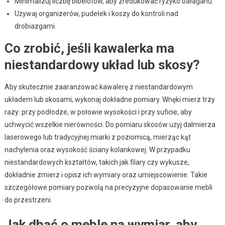
Minimalizuj liczbę bibelotów, aby zredukować ryzyko bałaganu.
Używaj organizerów, pudełek i koszy do kontroli nad
drobiazgami.
Co zrobić, jeśli kawalerka ma
niestandardowy układ lub skosy?
Aby skutecznie zaaranżować kawalerę z niestandardowym
układem lub skosami, wykonaj dokładne pomiary. Wnęki mierz trzy
razy: przy podłodze, w połowie wysokości i przy suficie, aby
uchwycić wszelkie nierówności. Do pomiaru skosów użyj dalmierza
laserowego lub tradycyjnej miarki z poziomicą, mierząc kąt
nachylenia oraz wysokość ściany kolankowej. W przypadku
niestandardowych kształtów, takich jak filary czy wykusze,
dokładnie zmierz i opisz ich wymiary oraz umiejscowienie. Takie
szczegółowe pomiary pozwolą na precyzyjne dopasowanie mebli
do przestrzeni.
Jak dbać o meble na wymiar, aby