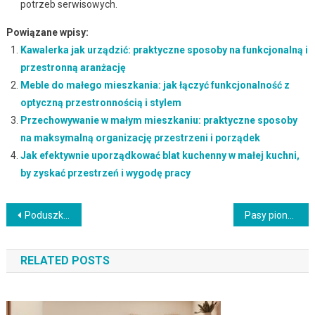
potrzeb serwisowych.
Powiązane wpisy:
Kawalerka jak urządzić: praktyczne sposoby na funkcjonalną i
przestronną aranżację
Meble do małego mieszkania: jak łączyć funkcjonalność z
optyczną przestronnością i stylem
Przechowywanie w małym mieszkaniu: praktyczne sposoby
na maksymalną organizację przestrzeni i porządek
Jak efektywnie uporządkować blat kuchenny w małej kuchni,
by zyskać przestrzeń i wygodę pracy
Nawigacja
Poduszki dekoracyjne bez szycia DIY: jak krok po kroku stworzyć oryginalne ozdoby wnętrza
Pasy pionowe na ścianie jako sposób na optyczne podniesienie sufitu: praktyczny przewodnik i najczęstsze pułapki
wpisu
RELATED POSTS